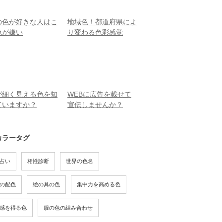
の色が好きな人はこ
地域色！都道府県によ
色が嫌い
り変わる色彩感覚
が細く見える色を知
WEBに広告を載せて
ていますか？
宣伝しませんか？
カラータグ
占い
相性診断
世界の色名
の配色
絵の具の色
集中力を高める色
感を得る色
服の色の組み合わせ