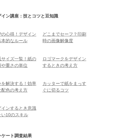
ザイン講座：技とコツと豆知識
TPの心得！デザイン
どこまでセーフ？印刷
基本的なルール
時の画像解像度
紙サイズ一覧！紙の
ロゴマークをデザイン
類や重さの単位
するときの考え方
いを解決する！効率
カッターで紙をまっす
な配色の考え方
ぐに切るコツ
ザインするとき意識
たい10のスキル
ンケート調査結果