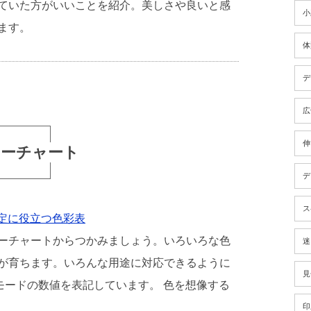
ていた方がいいことを紹介。美しさや良いと感
小
ます。
体
デ
広
伸
ーチャート
デ
ス
定に役立つ色彩表
ーチャートからつかみましょう。いろいろな色
迷
が育ちます。いろんな用途に対応できるように
見
ーモードの数値を表記しています。 色を想像する
印