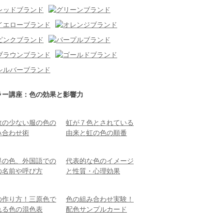
ラー講座：色の効果と影響力
敗の少ない服の色の
虹が７色とされている
み合わせ術
由来と虹の色の順番
界の色、外国語での
代表的な色のイメージ
の名前や呼び方
と性質・心理効果
の作り方！三原色で
色の組み合わせ実験！
れる色の混色表
配色サンプルカード