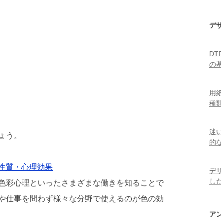
デ
D
の
用
種
迷
ょう。
的
性質・心理効果
デ
し
色彩心理といったさまざまな働きを知ることで
や仕事を問わず様々な分野で使えるのが色の効
ア