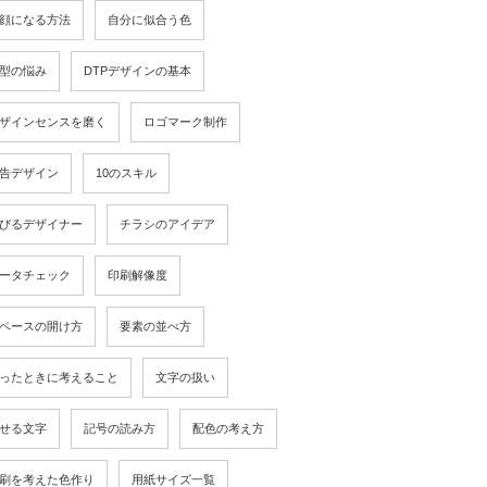
顔になる方法
自分に似合う色
型の悩み
DTPデザインの基本
ザインセンスを磨く
ロゴマーク制作
告デザイン
10のスキル
びるデザイナー
チラシのアイデア
ータチェック
印刷解像度
ペースの開け方
要素の並べ方
ったときに考えること
文字の扱い
せる文字
記号の読み方
配色の考え方
刷を考えた色作り
用紙サイズ一覧