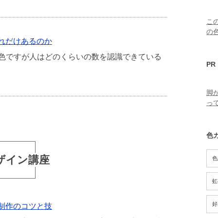
こ
の
れだけあるのか
色ですが人はどのくらいの数を認識できている
PR
脚
っ
色
ザイン講座
色
虹
好
制作のコツと技