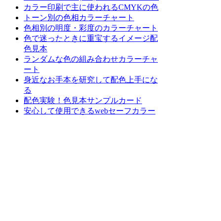
カラー印刷で主に使われるCMYKの色
トーン別の色相カラーチャート
色相別の明度・彩度のカラーチャート
色で迷ったときに重宝するイメージ配
色見本
ランダムな色の組み合わせカラーチャ
ート
身近なお手本を研究して配色上手にな
る
配色実験！色見本サンプルカード
安心して使用できるwebセーフカラー