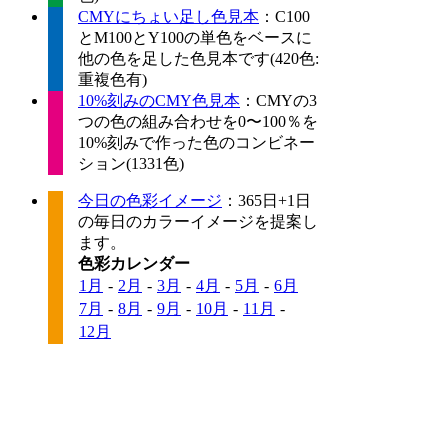
CMYにちょい足し色見本
：C100
とM100とY100の単色をベースに
他の色を足した色見本です(420色:
重複色有)
10%刻みのCMY色見本
：CMYの3
つの色の組み合わせを0〜100％を
10%刻みで作った色のコンビネー
ション(1331色)
今日の色彩イメージ
：365日+1日
の毎日のカラーイメージを提案し
ます。
色彩カレンダー
1月
-
2月
-
3月
-
4月
-
5月
-
6月
7月
-
8月
-
9月
-
10月
-
11月
-
12月