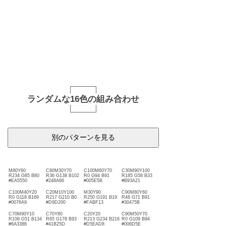
ランダムな16色の組み合わせ
別のパターンを見る
M80Y60
C80M30Y70
C100M60Y70
C30M90Y100
R234 G85 B80
R36 G138 B102
R0 G94 B91
R185 G58 B33
#EA5550
#248A66
#005E5B
#B93A21
C100M40Y20
C20M10Y100
M30Y90
C90M80Y60
R0 G118 B169
R217 G210 B0
R250 G191 B19
R48 G71 B91
#0076A9
#D9D200
#FABF13
#30475B
C70M90Y10
C70Y80
C20Y20
C90M50Y70
R106 G51 B134
R65 G178 B93
R213 G234 B216
R0 G109 B94
#6A3386
#41B25D
#D5EAD8
#006D5E