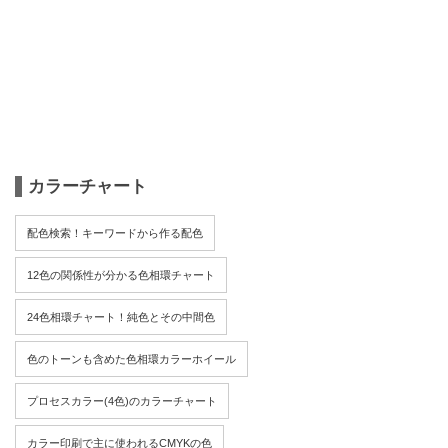
カラーチャート
配色検索！キーワードから作る配色
12色の関係性が分かる色相環チャート
24色相環チャート！純色とその中間色
色のトーンも含めた色相環カラーホイール
プロセスカラー(4色)のカラーチャート
カラー印刷で主に使われるCMYKの色