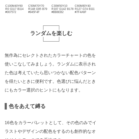
C100M40Y60
C50M70Y70
C30M50Y10
C60M80Y40
R0 G117 B114
R148 G95 B79
R187 G142 B178
R127 G74 B111
#007572
#945F4F
#BB8EB2
#7F4A6F
ランダムを楽しむ
無作為にセレクトされたカラーチャートの色を
使いこなしてみましょう。ランダムに表示され
た色は考えていたら思いつかない配色パターン
を得たいときに便利です。色選びに悩んだとき
にもカラー選択のヒントにもなります。
色をあえて縛る
16色をカラーパレットとして、その色のみでイ
ラストやデザインの配色をするのも創作的なオ