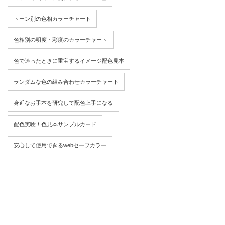
トーン別の色相カラーチャート
色相別の明度・彩度のカラーチャート
色で迷ったときに重宝するイメージ配色見本
ランダムな色の組み合わせカラーチャート
身近なお手本を研究して配色上手になる
配色実験！色見本サンプルカード
安心して使用できるwebセーフカラー