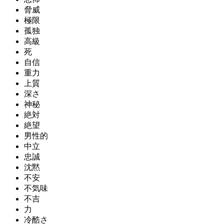
脅威
極限
孤独
高級
死
自信
重力
上質
深さ
神秘
絶対
絶望
男性的
中立
忠誠
沈黙
不安
不気味
不吉
力
冷酷さ