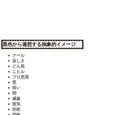
黒色から連想する抽象的イメージ
クール
寂しさ
どん底
ニヒル
プロ意識
悪
暗い
闇
威厳
陰気
拒絶
恐怖