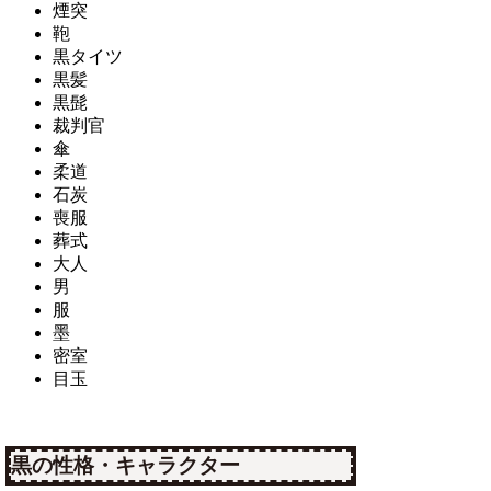
煙突
鞄
黒タイツ
黒髪
黒髭
裁判官
傘
柔道
石炭
喪服
葬式
大人
男
服
墨
密室
目玉
黒の性格・キャラクター