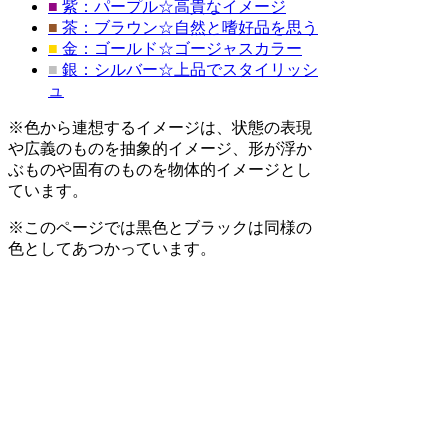
■
紫：パープル☆高貴なイメージ
■
茶：ブラウン☆自然と嗜好品を思う
■
金：ゴールド☆ゴージャスカラー
■
銀：シルバー☆上品でスタイリッシ
ュ
※色から連想するイメージは、状態の表現
や広義のものを抽象的イメージ、形が浮か
ぶものや固有のものを物体的イメージとし
ています。
※このページでは黒色とブラックは同様の
色としてあつかっています。