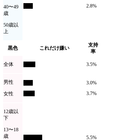
2.8%
40〜49
歳
50歳以
上
支持
黒色
これだけ嫌い
率
全体
3.5%
男性
3.0%
3.7%
女性
12歳以
下
13〜18
歳
5.5%