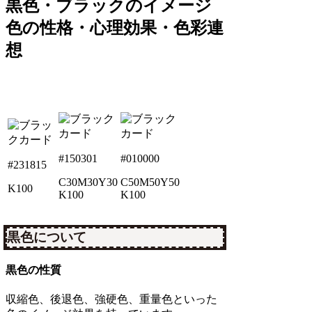
黒色・ブラックのイメージ
色の性格・心理効果・色彩連
想
#150301
#010000
#231815
C30M30Y30
C50M50Y50
K100
K100
K100
黒色について
黒色の性質
収縮色、後退色、強硬色、重量色といった