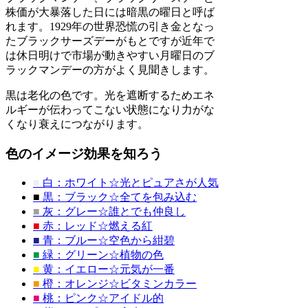
株価が大暴落した日には暗黒の曜日と呼ば
れます。1929年の世界恐慌の引き金となっ
たブラックサーズデーがもとですが近年で
は休日明けで市場が動きやすい月曜日のブ
ラックマンデーの方がよく見聞きします。
黒は老化の色です。光を遮断するためエネ
ルギーが伝わってこない状態になり力がな
くなり衰えにつながります。
色のイメージ効果を知ろう
■
白：ホワイト☆光とピュアさが人気
■
黒：ブラック☆全てを包み込む
■
灰：グレー☆誰とでも仲良し
■
赤：レッド☆燃える紅
■
青：ブルー☆空色から紺碧
■
緑：グリーン☆植物の色
■
黄：イエロー☆元気が一番
■
橙：オレンジ☆ビタミンカラー
■
桃：ピンク☆アイドル的