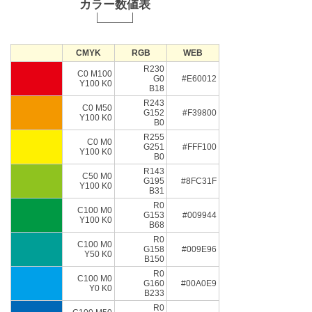
カラー数値表
CMYK
RGB
WEB
R230
C0 M100
G0
#E60012
Y100 K0
B18
R243
C0 M50
G152
#F39800
Y100 K0
B0
R255
C0 M0
G251
#FFF100
Y100 K0
B0
R143
C50 M0
G195
#8FC31F
Y100 K0
B31
R0
C100 M0
G153
#009944
Y100 K0
B68
R0
C100 M0
G158
#009E96
Y50 K0
B150
R0
C100 M0
G160
#00A0E9
Y0 K0
B233
R0