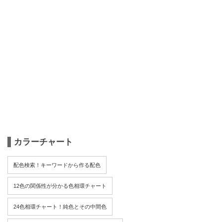
カラーチャート
配色検索！キーワードから作る配色
12色の関係性が分かる色相環チャート
24色相環チャート！純色とその中間色