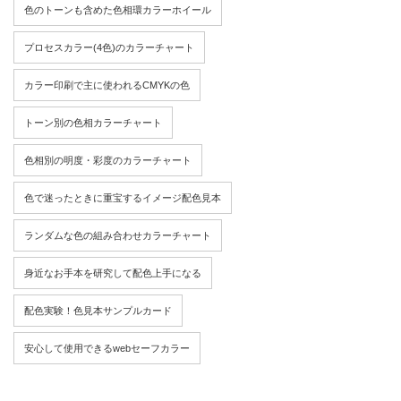
色のトーンも含めた色相環カラーホイール
プロセスカラー(4色)のカラーチャート
カラー印刷で主に使われるCMYKの色
トーン別の色相カラーチャート
色相別の明度・彩度のカラーチャート
色で迷ったときに重宝するイメージ配色見本
ランダムな色の組み合わせカラーチャート
身近なお手本を研究して配色上手になる
配色実験！色見本サンプルカード
安心して使用できるwebセーフカラー