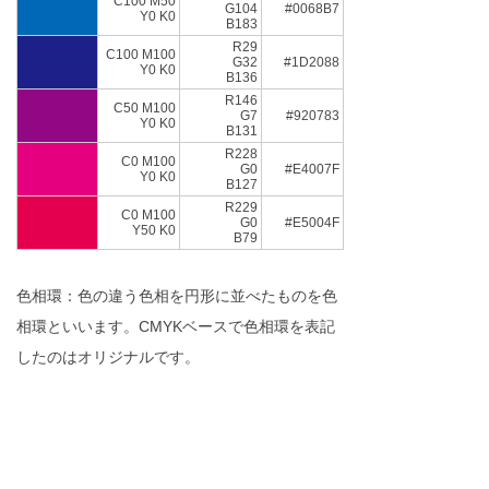
C100 M50
G104
#0068B7
Y0 K0
B183
R29
C100 M100
G32
#1D2088
Y0 K0
B136
R146
C50 M100
G7
#920783
Y0 K0
B131
R228
C0 M100
G0
#E4007F
Y0 K0
B127
R229
C0 M100
G0
#E5004F
Y50 K0
B79
色相環：色の違う色相を円形に並べたものを色
相環といいます。CMYKベースで色相環を表記
したのはオリジナルです。