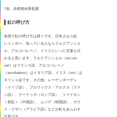
7色…赤橙黄緑青藍紫
虹の呼び方
各国で虹の呼び方は様々です。日本人なら虹、
レインボー、知っている人ならラルクアンシエ
ル、アルコバレーノ、イリスといった言葉も分
かると思います。ラルクアンシエル（arc-en-
ciel）はフランス語、アルコバレーノ
（arcobaleno）はイタリア語、イリス（iris）は
ギリシャ語です。その他、レーゲンボーゲン
（ドイツ語）、プルウィウス・アルクス（ラテ
ン語）、ラードゥガ（ロシア語）、ツァイホン
＜彩虹＞（中国語）、ムジゲ（韓国語）、カウ
ス・クザハ（アラビア語）などが虹をあらわす
言葉です。