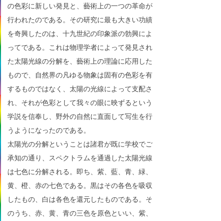
の色彩に新しい発見と、藝術上の一つの革命が
行われたのである。その研究に最も大きい功績
を奇興したのは、十九世紀の印象派の勃興によ
ってである。これは物理学者によって発見され
た太陽光線の分解を、藝術上の理論に応用した
もので、自然界の凡ゆる物象は固有の色彩を有
するものではなく、太陽の光線によって支配さ
れ、それが色彩として我々の眼に映ずるという
学説を信奉し、野外の自然に直面して写生を行
うようになったのである。
太陽光の分解ということは諸君が既に学校でご
承知の通り、スペクトラムを通過した太陽光線
は七色に分解される。即ち、紫、藍、青、緑、
黄、橙、赤の七色である。黒はその各色を吸収
したもの、白は各色を還元したものである。そ
のうち、赤、黄、青の三色を原色といい、紫、