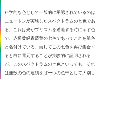
科学的な色として一般的に承認されているのは
ニュートンが実験したスペクトラムの七色であ
る。これは光がプリズムを透過する時に示す色
で、赤橙黄緑青藍菫の七色であってこれを單色
と名付けている。而してこの七色を再び集合す
ると白に還元することが実験的に証明される
が、このスペクトラムの七色といっても、それ
は無数の色の連績をば一つの色帯として大別し
たにすぎないのであるからして、或いは六色説
を唱える人もある。かくして学者によって夫々
に相違があるが、とにかく、吾々が顔料として
の色彩を考えると、青、黄、赤の三色が基本
色、則ち原色になっていると言える。何となれ
ば、この三色を各々配合すれば殆ど各種類の色
が出来上がるからであり、その出来上がった各