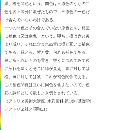
緑、橙を間色という。間色は三原色のうちの二
色を各々等分に混ぜたもので、三原色の一色だ
け含んでいないわけである。
一つの間色とその含んでいない原色とを、相互
に補色（又は余色）という。即ち、橙は赤と黄
より成り、それに含まれぬ青は橙と互いに補色
である。緑と赤、紫と黄、何れも補色である。
黒い所へ赤いものを置き、暫く見つめてみて後
にそれを除くとそこに緑が見え、青に対しては
橙、黄に対しては紫、これが補色関係である。
この補色関係は互いに同色を含まないので、色
彩の調和として最もよき例とされている。
（アトリヱ美術大講座. 水彩画科 第1巻 (基礎学)
／アトリヱ社／昭和11）
----