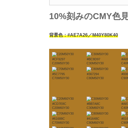
10%刻みのCMY色
背景色：#AE7A26／M40Y80K40
#CF9297
#BC8D97
#A8
C20M50Y30
C30M50Y30
C40
#5C7795
#367294
#00
C70M50Y30
C80M50Y30
C90
#CD7E8C
#BB7A8C
#A8
C20M60Y30
C30M60Y30
C40
#61688C
#41648C
#01
C70M60Y30
C80M60Y30
C90