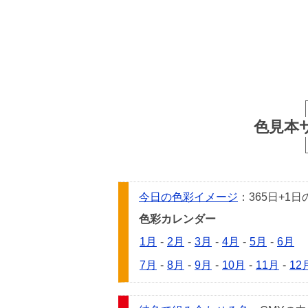
色見本
今日の色彩イメージ
：365日+
色彩カレンダー
1月
-
2月
-
3月
-
4月
-
5月
-
6月
7月
-
8月
-
9月
-
10月
-
11月
-
12