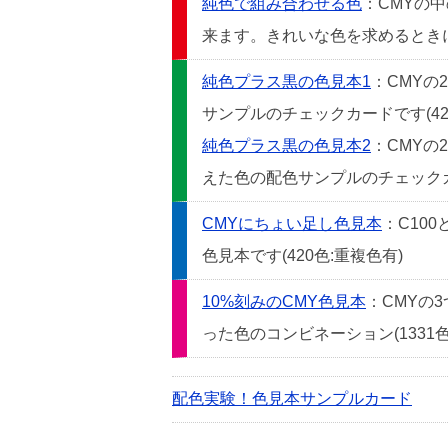
純色で組み合わせる色
：CMYの
来ます。きれいな色を求めるときには
純色プラス黒の色見本1
：CMYの
サンプルのチェックカードです(42
純色プラス黒の色見本2
：CMYの
えた色の配色サンプルのチェックカー
CMYにちょい足し色見本
：C10
色見本です(420色:重複色有)
10%刻みのCMY色見本
：CMYの
った色のコンビネーション(1331色
配色実験！色見本サンプルカード