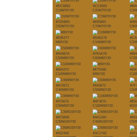
#DC6B82
#CC6882
#BA
C10M70Y30
C20M70Y30
C30
#7D5B83
#655883
#48
C60M70Y30
C70M70Y30
C80
#E95377
#DA5278
#CA
M80Y30
C10M80Y30
C20
#934B7A
#7E4A7B
#68
C50M80Y30
C60M80Y30
C70
#00437C
#E7336E
#D8
C100M80Y30
M90Y30
C10
#A73671
#943672
#7F
C40M90Y30
C50M90Y30
C60
#373675
#0F3675
#E5
C90M90Y30
C100M90Y30
M10
#B70868
#A61269
#94
C30M100Y30
C40M100Y30
C50
#55246E
#3C276E
#1F