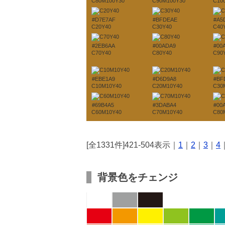
C80M100Y30
C90M100Y30
C10
#D7E7AF
#BFDEAE
#A5
C20Y40
C30Y40
C40
#2EB6AA
#00ADA9
#00
C70Y40
C80Y40
C90
#EBE1A9
#D6D9A8
#BF
C10M10Y40
C20M10Y40
C30
#69B4A5
#3DABA4
#00
C60M10Y40
C70M10Y40
C80
[全1331件]421-504表示｜
1
｜
2
｜
3
｜
4
背景色をチェンジ