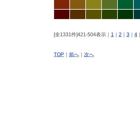
[全1331件]421-504表示｜
1
｜
2
｜
3
｜
4
TOP
｜
前へ
｜
次へ