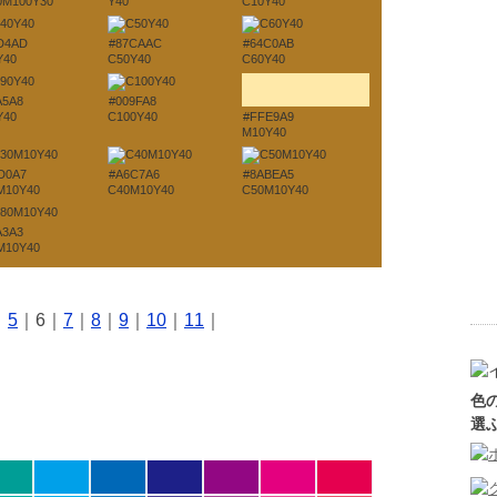
0M100Y30
Y40
C10Y40
D4AD
#87CAAC
#64C0AB
Y40
C50Y40
C60Y40
A5A8
#009FA8
Y40
C100Y40
#FFE9A9
M10Y40
D0A7
#A6C7A6
#8ABEA5
M10Y40
C40M10Y40
C50M10Y40
A3A3
M10Y40
｜
5
｜6｜
7
｜
8
｜
9
｜
10
｜
11
｜
色
選