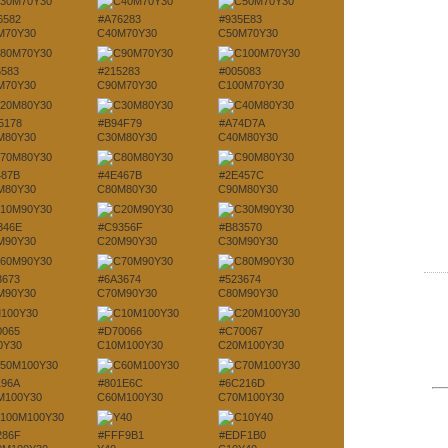
6582
#A76283
#935E83
M70Y30
C40M70Y30
C50M70Y30
5583
#215283
#005083
M70Y30
C90M70Y30
C100M70Y30
5178
#B94F79
#A74D7A
M80Y30
C30M80Y30
C40M80Y30
487B
#4E467B
#2E457C
M80Y30
C80M80Y30
C90M80Y30
346E
#C9356F
#B83570
M90Y30
C20M90Y30
C30M90Y30
3673
#6A3674
#523674
M90Y30
C70M90Y30
C80M90Y30
0065
#D70066
#C70067
0Y30
C10M100Y30
C20M100Y30
196A
#801E6C
#6C216D
M100Y30
C60M100Y30
C70M100Y30
286F
#FFF9B1
#EDF1B0