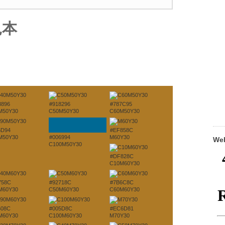
見本
8896
#918296
#787C95
M50Y30
C50M50Y30
C60M50Y30
6D94
#EF858C
M50Y30
#006994
M60Y30
W
C100M50Y30
#DF828C
C10M60Y30
758C
#92718C
#7B6C8C
M60Y30
C50M60Y30
C60M60Y30
608C
#005D8C
#EC6D81
M60Y30
C100M60Y30
M70Y30