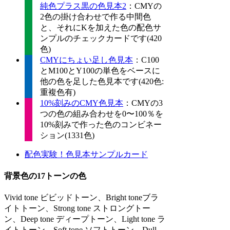
純色プラス黒の色見本2
：CMYの
2色の掛け合わせで作る中間色
と、それにKを加えた色の配色サ
ンプルのチェックカードです(420
色)
CMYにちょい足し色見本
：C100
とM100とY100の単色をベースに
他の色を足した色見本です(420色:
重複色有)
10%刻みのCMY色見本
：CMYの3
つの色の組み合わせを0〜100％を
10%刻みで作った色のコンビネー
ション(1331色)
配色実験！色見本サンプルカード
背景色の17トーンの色
Vivid tone ビビッドトーン、Bright toneブラ
イトトーン、Strong tone ストロングトー
ン、Deep tone ディープトーン、Light tone ラ
イトトーン、Soft tone ソフトトーン、Dull