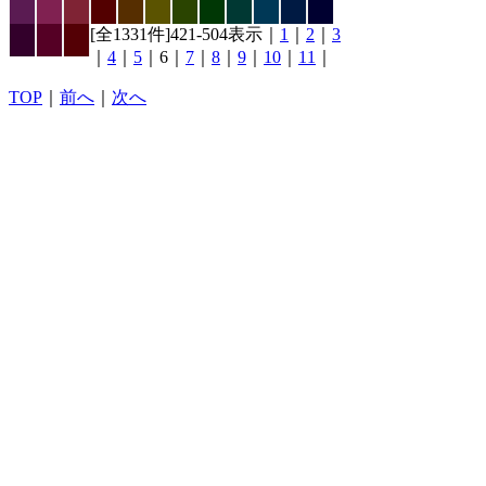
[全1331件]421-504表示｜
1
｜
2
｜
3
｜
4
｜
5
｜6｜
7
｜
8
｜
9
｜
10
｜
11
｜
TOP
｜
前へ
｜
次へ