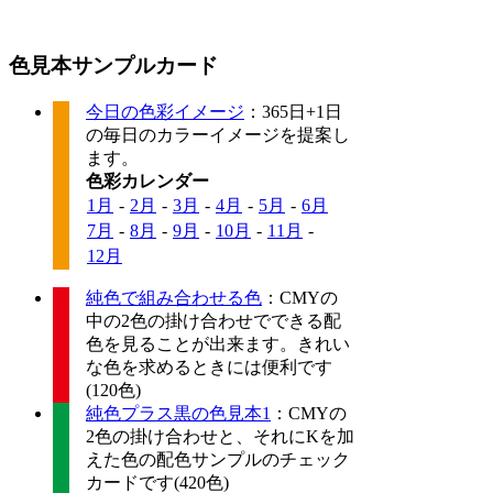
色見本サンプルカード
今日の色彩イメージ
：365日+1日
の毎日のカラーイメージを提案し
ます。
色彩カレンダー
1月
-
2月
-
3月
-
4月
-
5月
-
6月
7月
-
8月
-
9月
-
10月
-
11月
-
12月
純色で組み合わせる色
：CMYの
中の2色の掛け合わせでできる配
色を見ることが出来ます。きれい
な色を求めるときには便利です
(120色)
純色プラス黒の色見本1
：CMYの
2色の掛け合わせと、それにKを加
えた色の配色サンプルのチェック
カードです(420色)