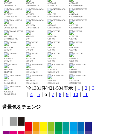
#373675
#0F3675
#E50065
#D70066
C90M90Y30
C100M90Y30
M100Y30
C10M100Y30
#C70067
#B70868
#A61269
#94196A
C20M100Y30
C30M100Y30
C40M100Y30
C50M100Y30
#801E6C
#6C216D
#55246E
#3C276E
C60M100Y30
C70M100Y30
C80M100Y30
C90M100Y30
#1F286F
#FFF9B1
#EDF1B0
#D7E7AF
C100M100Y30
Y40
C10Y40
C20Y40
#BFDEAE
#A5D4AD
#87CAAC
#64C0AB
C30Y40
C40Y40
C50Y40
C60Y40
#2EB6AA
#00ADA9
#00A5A8
#009FA8
C70Y40
C80Y40
C90Y40
C100Y40
#FFE9A9
#EBE1A9
#D6D9A8
#BFD0A7
M10Y40
C10M10Y40
C20M10Y40
C30M10Y40
#A6C7A6
#8ABEA5
#69B4A5
#3DABA4
C40M10Y40
C50M10Y40
C60M10Y40
C70M10Y40
[全1331件]421-504表示｜
1
｜
2
｜
3
#00A3A3
｜
4
｜
5
｜6｜
7
｜
8
｜
9
｜
10
｜
11
｜
C80M10Y40
背景色をチェンジ