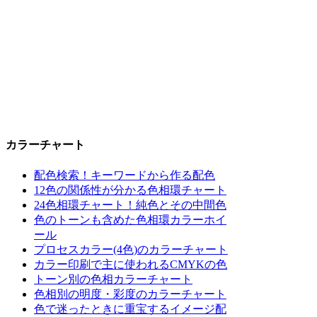
カラーチャート
配色検索！キーワードから作る配色
12色の関係性が分かる色相環チャート
24色相環チャート！純色とその中間色
色のトーンも含めた色相環カラーホイ
ール
プロセスカラー(4色)のカラーチャート
カラー印刷で主に使われるCMYKの色
トーン別の色相カラーチャート
色相別の明度・彩度のカラーチャート
色で迷ったときに重宝するイメージ配