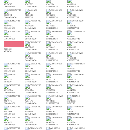
#787C95
#5C7795
#367294
#006D94
C60M50Y30
C70M50Y30
C80M50Y30
C90M50Y30
#006994
#EF858C
#DF828C
#CD7E8C
C100M50Y30
M60Y30
C10M60Y30
C20M60Y30
#BB7A8C
#A8758C
#92718C
#7B6C8C
C30M60Y30
C40M60Y30
C50M60Y30
C60M60Y30
#61688C
#41648C
#01608C
#005D8C
C70M60Y30
C80M60Y30
C90M60Y30
C100M60Y30
#DC6B82
#CC6882
#BA6582
#EC6D81
C10M70Y30
C20M70Y30
C30M70Y30
M70Y30
#A76283
#935E83
#7D5B83
C40M70Y30
C50M70Y30
C60M70Y30
#655883
#485583
#215283
#005083
C70M70Y30
C80M70Y30
C90M70Y30
C100M70Y30
#E95377
#DA5278
#CA5178
#B94F79
M80Y30
C10M80Y30
C20M80Y30
C30M80Y30
#A74D7A
#934B7A
#7E4A7B
#68487B
C40M80Y30
C50M80Y30
C60M80Y30
C70M80Y30
#4E467B
#2E457C
#00437C
#E7336E
C80M80Y30
C90M80Y30
C100M80Y30
M90Y30
#D8346E
#C9356F
#B83570
#A73671
C10M90Y30
C20M90Y30
C30M90Y30
C40M90Y30
#943672
#7F3673
#6A3674
#523674
C50M90Y30
C60M90Y30
C70M90Y30
C80M90Y30