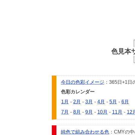
色見本
今日の色彩イメージ
：365日+
色彩カレンダー
1月
-
2月
-
3月
-
4月
-
5月
-
6月
7月
-
8月
-
9月
-
10月
-
11月
-
12
純色で組み合わせる色
：CMYの