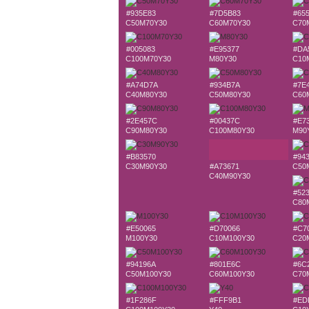
#935E83
#7D5B83
#65
C50M70Y30
C60M70Y30
C70
#005083
#E95377
#DA
C100M70Y30
M80Y30
C10
#A74D7A
#934B7A
#7E
C40M80Y30
C50M80Y30
C60
#2E457C
#00437C
#E7
C90M80Y30
C100M80Y30
M90
#B83570
#94
C30M90Y30
#A73671
C50
C40M90Y30
#52
C80
#E50065
#D70066
#C7
M100Y30
C10M100Y30
C20
#94196A
#801E6C
#6C
C50M100Y30
C60M100Y30
C70
#1F286F
#FFF9B1
#ED