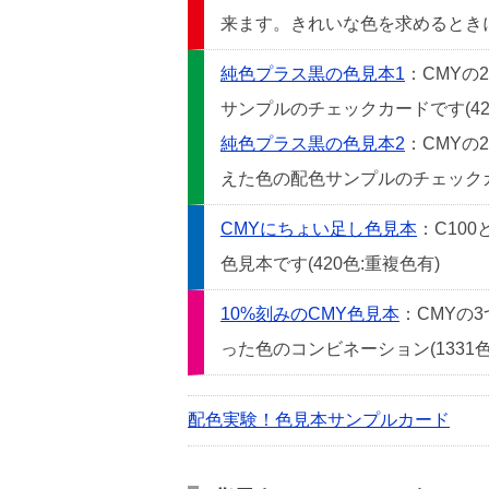
来ます。きれいな色を求めるときには
純色プラス黒の色見本1
：CMYの
サンプルのチェックカードです(42
純色プラス黒の色見本2
：CMYの
えた色の配色サンプルのチェックカー
CMYにちょい足し色見本
：C10
色見本です(420色:重複色有)
10%刻みのCMY色見本
：CMYの
った色のコンビネーション(1331色
配色実験！色見本サンプルカード