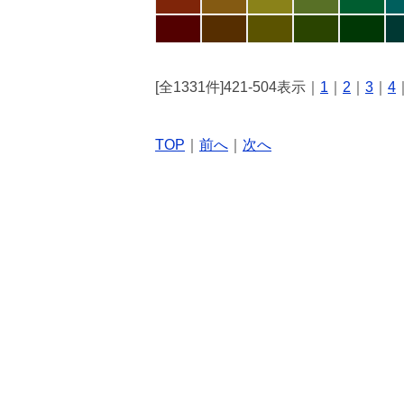
[全1331件]421-504表示｜
1
｜
2
｜
3
｜
4
TOP
｜
前へ
｜
次へ