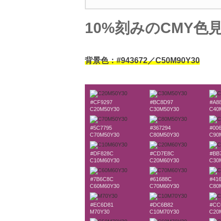
10%刻みのCMY色
背景色：#943672／C50M90Y30
#CF9297
#BC8D97
#A8
C20M50Y30
C30M50Y30
C40
#5C7795
#367294
#00
C70M50Y30
C80M50Y30
C90
#DF828C
#CD7E8C
#BB
C10M60Y30
C20M60Y30
C30
#7B6C8C
#61688C
#41
C60M60Y30
C70M60Y30
C80
#EC6D81
#DC6B82
#CC
M70Y30
C10M70Y30
C20