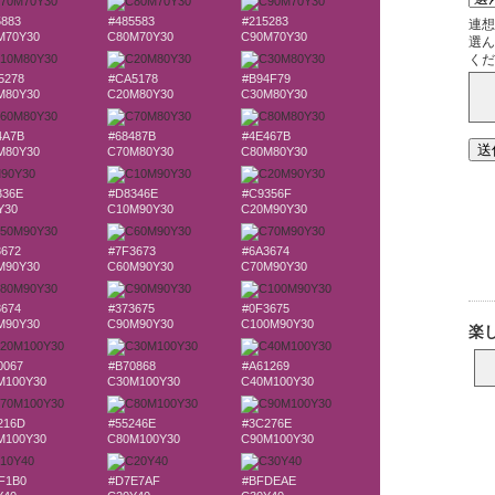
5883
#485583
#215283
M70Y30
C80M70Y30
C90M70Y30
5278
#CA5178
#B94F79
M80Y30
C20M80Y30
C30M80Y30
4A7B
#68487B
#4E467B
M80Y30
C70M80Y30
C80M80Y30
336E
#D8346E
#C9356F
Y30
C10M90Y30
C20M90Y30
3672
#7F3673
#6A3674
M90Y30
C60M90Y30
C70M90Y30
3674
#373675
#0F3675
M90Y30
C90M90Y30
C100M90Y30
0067
#B70868
#A61269
M100Y30
C30M100Y30
C40M100Y30
216D
#55246E
#3C276E
M100Y30
C80M100Y30
C90M100Y30
F1B0
#D7E7AF
#BFDEAE