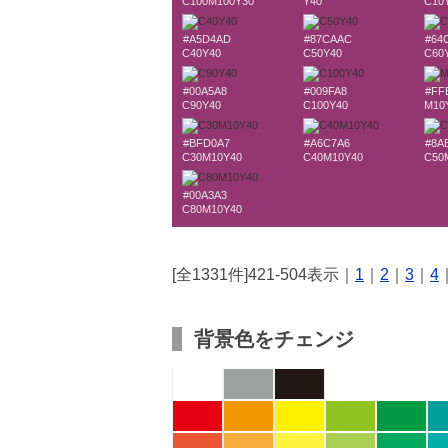
C100M100Y30
Y40
C10
#A5D4AD
#87CAAC
#64
C40Y40
C50Y40
C60
#00A5A8
#009FA8
#FF
C90Y40
C100Y40
M10
#BFD0A7
#A6C7A6
#8A
C30M10Y40
C40M10Y40
C50
#00A3A3
C80M10Y40
[全1331件]421-504表示｜
1
｜
2
｜
3
｜
4
背景色をチェンジ