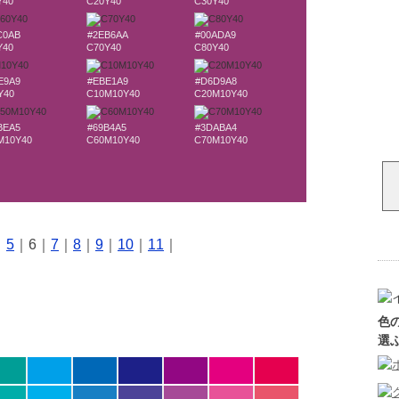
Y40
C20Y40
C30Y40
C0AB
#2EB6AA
#00ADA9
Y40
C70Y40
C80Y40
E9A9
#EBE1A9
#D6D9A8
Y40
C10M10Y40
C20M10Y40
BEA5
#69B4A5
#3DABA4
M10Y40
C60M10Y40
C70M10Y40
｜
5
｜6｜
7
｜
8
｜
9
｜
10
｜
11
｜
色
選