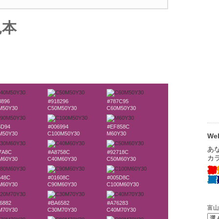
見本
8896
#918296
#787C95
M50Y30
C50M50Y30
C60M50Y30
6D94
#006994
#EF858C
M50Y30
C100M50Y30
M60Y30
W
7A8C
#A8758C
#92718C
M60Y30
C40M60Y30
C50M60Y30
648C
#01608C
#005D8C
M60Y30
C90M60Y30
C100M60Y30
6882
#BA6582
#A76283
M70Y30
C30M70Y30
C40M70Y30