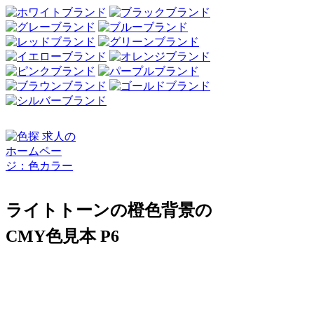
ライトトーンの橙色背景の
CMY色見本 P6