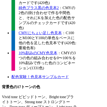
カードです(420色)
純色プラス黒の色見本2
：CMYの
2色の掛け合わせで作る中間色
と、それにKを加えた色の配色サ
ンプルのチェックカードです(420
色)
CMYにちょい足し色見本
：C100
とM100とY100の単色をベースに
他の色を足した色見本です(420色:
重複色有)
10%刻みのCMY色見本
：CMYの3
つの色の組み合わせを0〜100％を
10%刻みで作った色のコンビネー
ション(1331色)
配色実験！色見本サンプルカード
背景色の17トーンの色
Vivid tone ビビッドトーン、Bright toneブラ
イトトーン、Strong tone ストロングトー
ン、Deep tone ディープトーン、Light tone ラ