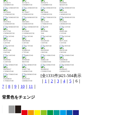
#523674
#373675
#0F3675
#E50065
C80M90Y30
C90M90Y30
C100M90Y30
M100Y30
#D70066
#C70067
#B70868
#A61269
C10M100Y30
C20M100Y30
C30M100Y30
C40M100Y30
#94196A
#801E6C
#6C216D
#55246E
C50M100Y30
C60M100Y30
C70M100Y30
C80M100Y30
#3C276E
#1F286F
#FFF9B1
#EDF1B0
C90M100Y30
C100M100Y30
Y40
C10Y40
#D7E7AF
#BFDEAE
#A5D4AD
#87CAAC
C20Y40
C30Y40
C40Y40
C50Y40
#64C0AB
#2EB6AA
#00ADA9
#00A5A8
C60Y40
C70Y40
C80Y40
C90Y40
#009FA8
#FFE9A9
#EBE1A9
#D6D9A8
C100Y40
M10Y40
C10M10Y40
C20M10Y40
#BFD0A7
#A6C7A6
#8ABEA5
#69B4A5
C30M10Y40
C40M10Y40
C50M10Y40
C60M10Y40
[全1331件]421-504表示
#3DABA4
#00A3A3
｜
1
｜
2
｜
3
｜
4
｜
5
｜6｜
C70M10Y40
C80M10Y40
7
｜
8
｜
9
｜
10
｜
11
｜
背景色をチェンジ