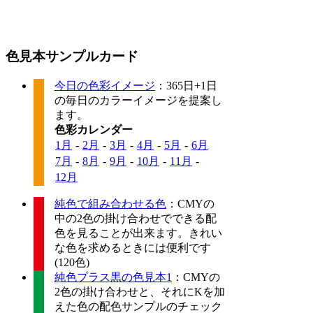
色見本サンプルカード
今日の色彩イメージ
：365日+1日
の毎日のカラーイメージを提案し
ます。
色彩カレンダー
1月
-
2月
-
3月
-
4月
-
5月
-
6月
7月
-
8月
-
9月
-
10月
-
11月
-
12月
純色で組み合わせる色
：CMYの
中の2色の掛け合わせでできる配
色を見ることが出来ます。きれい
な色を求めるときには便利です
(120色)
純色プラス黒の色見本1
：CMYの
2色の掛け合わせと、それにKを加
えた色の配色サンプルのチェック