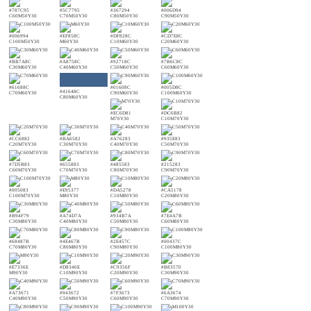
#787C95
#5C7795
#367294
#006D94
C60M50Y30
C70M50Y30
C80M50Y30
C90M50Y30
#006994
#EF858C
#DF828C
#CD7E8C
C100M50Y30
M60Y30
C10M60Y30
C20M60Y30
#BB7A8C
#A8758C
#92718C
#7B6C8C
C30M60Y30
C40M60Y30
C50M60Y30
C60M60Y30
#61688C
#01608C
#005D8C
#41648C
C70M60Y30
C90M60Y30
C100M60Y30
C80M60Y30
#EC6D81
#DC6B82
M70Y30
C10M70Y30
#CC6882
#BA6582
#A76283
#935E83
C20M70Y30
C30M70Y30
C40M70Y30
C50M70Y30
#7D5B83
#655883
#485583
#215283
C60M70Y30
C70M70Y30
C80M70Y30
C90M70Y30
#005083
#E95377
#DA5278
#CA5178
C100M70Y30
M80Y30
C10M80Y30
C20M80Y30
#B94F79
#A74D7A
#934B7A
#7E4A7B
C30M80Y30
C40M80Y30
C50M80Y30
C60M80Y30
#68487B
#4E467B
#2E457C
#00437C
C70M80Y30
C80M80Y30
C90M80Y30
C100M80Y30
#E7336E
#D8346E
#C9356F
#B83570
M90Y30
C10M90Y30
C20M90Y30
C30M90Y30
#A73671
#943672
#7F3673
#6A3674
C40M90Y30
C50M90Y30
C60M90Y30
C70M90Y30