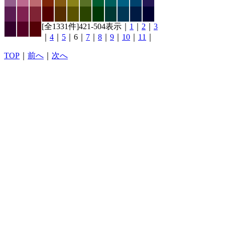
[全1331件]421-504表示｜
1
｜
2
｜
3
｜
4
｜
5
｜6｜
7
｜
8
｜
9
｜
10
｜
11
｜
TOP
｜
前へ
｜
次へ