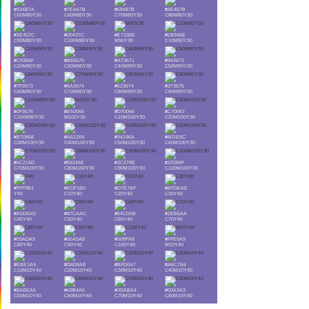
#934B7A
#7E4A7B
#68487B
#4E467B
C50M80Y30
C60M80Y30
C70M80Y30
C80M80Y30
#2E457C
#00437C
#E7336E
#D8346E
C90M80Y30
C100M80Y30
M90Y30
C10M90Y30
#C9356F
#B83570
#A73671
#943672
C20M90Y30
C30M90Y30
C40M90Y30
C50M90Y30
#7F3673
#6A3674
#523674
#373675
C60M90Y30
C70M90Y30
C80M90Y30
C90M90Y30
#0F3675
#E50065
#D70066
#C70067
C100M90Y30
M100Y30
C10M100Y30
C20M100Y30
#B70868
#A61269
#94196A
#801E6C
C30M100Y30
C40M100Y30
C50M100Y30
C60M100Y30
#6C216D
#55246E
#3C276E
#1F286F
C70M100Y30
C80M100Y30
C90M100Y30
C100M100Y30
#FFF9B1
#EDF1B0
#D7E7AF
#BFDEAE
Y40
C10Y40
C20Y40
C30Y40
#A5D4AD
#87CAAC
#64C0AB
#2EB6AA
C40Y40
C50Y40
C60Y40
C70Y40
#00ADA9
#00A5A8
#009FA8
#FFE9A9
C80Y40
C90Y40
C100Y40
M10Y40
#EBE1A9
#D6D9A8
#BFD0A7
#A6C7A6
C10M10Y40
C20M10Y40
C30M10Y40
C40M10Y40
#8ABEA5
#69B4A5
#3DABA4
#00A3A3
C50M10Y40
C60M10Y40
C70M10Y40
C80M10Y40