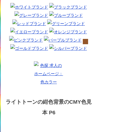
ライトトーンの紺色背景のCMY色見
本 P6