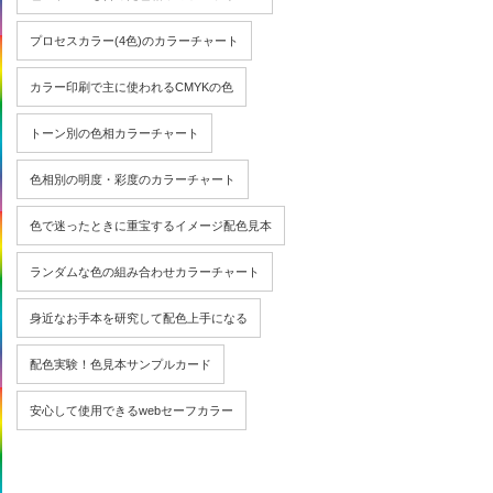
プロセスカラー(4色)のカラーチャート
カラー印刷で主に使われるCMYKの色
トーン別の色相カラーチャート
色相別の明度・彩度のカラーチャート
色で迷ったときに重宝するイメージ配色見本
ランダムな色の組み合わせカラーチャート
身近なお手本を研究して配色上手になる
配色実験！色見本サンプルカード
安心して使用できるwebセーフカラー