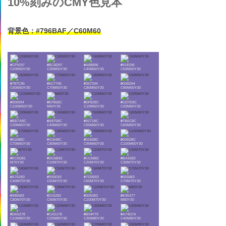
10%刻みのCMY色見本
背景色：#796BAF／C60M60
#CF9297
#BC8D97
#A88896
#918296
C20M50Y30
C30M50Y30
C40M50Y30
C50M50Y30
#787C95
#5C7795
#367294
#006D94
C60M50Y30
C70M50Y30
C80M50Y30
C90M50Y30
#006994
#EF858C
#DF828C
#CD7E8C
C100M50Y30
M60Y30
C10M60Y30
C20M60Y30
#BB7A8C
#A8758C
#92718C
#7B6C8C
C30M60Y30
C40M60Y30
C50M60Y30
C60M60Y30
#61688C
#41648C
#01608C
#005D8C
C70M60Y30
C80M60Y30
C90M60Y30
C100M60Y30
#EC6D81
#DC6B82
#CC6882
#BA6582
M70Y30
C10M70Y30
C20M70Y30
C30M70Y30
#A76283
#935E83
#7D5B83
#655883
C40M70Y30
C50M70Y30
C60M70Y30
C70M70Y30
#485583
#215283
#005083
#E95377
C80M70Y30
C90M70Y30
C100M70Y30
M80Y30
#DA5278
#CA5178
#B94F79
#A74D7A
C10M80Y30
C20M80Y30
C30M80Y30
C40M80Y30