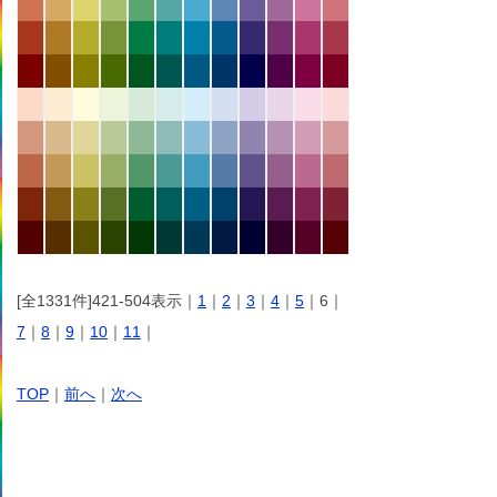
[全1331件]421-504表示｜
1
｜
2
｜
3
｜
4
｜
5
｜6｜
7
｜
8
｜
9
｜
10
｜
11
｜
TOP
｜
前へ
｜
次へ