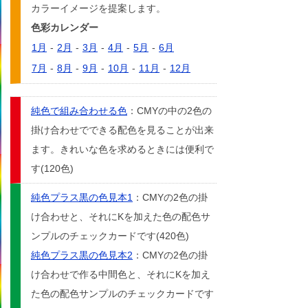
カラーイメージを提案します。
色彩カレンダー
1月
-
2月
-
3月
-
4月
-
5月
-
6月
7月
-
8月
-
9月
-
10月
-
11月
-
12月
純色で組み合わせる色
：CMYの中の2色の
掛け合わせでできる配色を見ることが出来
ます。きれいな色を求めるときには便利で
す(120色)
純色プラス黒の色見本1
：CMYの2色の掛
け合わせと、それにKを加えた色の配色サ
ンプルのチェックカードです(420色)
純色プラス黒の色見本2
：CMYの2色の掛
け合わせで作る中間色と、それにKを加え
た色の配色サンプルのチェックカードです