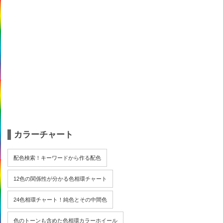
カラーチャート
配色検索！キーワードから作る配色
12色の関係性が分かる色相環チャート
24色相環チャート！純色とその中間色
色のトーンも含めた色相環カラーホイール