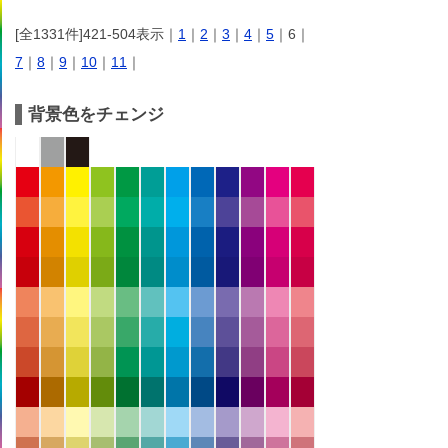
[全1331件]421-504表示｜
1
｜
2
｜
3
｜
4
｜
5
｜6｜
7
｜
8
｜
9
｜
10
｜
11
｜
背景色をチェンジ