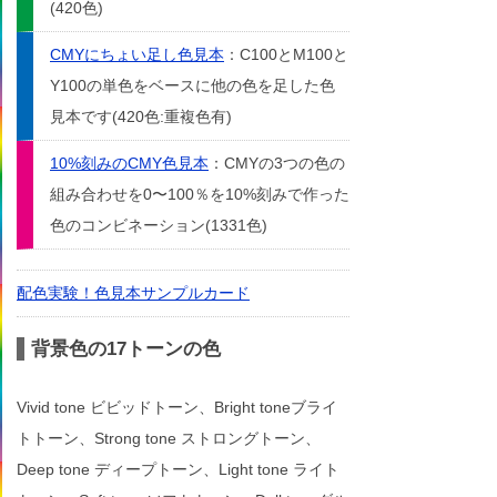
(420色)
CMYにちょい足し色見本
：C100とM100と
Y100の単色をベースに他の色を足した色
見本です(420色:重複色有)
10%刻みのCMY色見本
：CMYの3つの色の
組み合わせを0〜100％を10%刻みで作った
色のコンビネーション(1331色)
配色実験！色見本サンプルカード
背景色の17トーンの色
Vivid tone ビビッドトーン、Bright toneブライ
トトーン、Strong tone ストロングトーン、
Deep tone ディープトーン、Light tone ライト