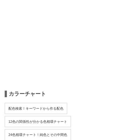
カラーチャート
配色検索！キーワードから作る配色
12色の関係性が分かる色相環チャート
24色相環チャート！純色とその中間色