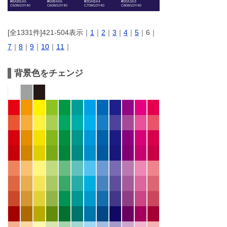
#8ABEA5
#69B4A5
#3DABA4
#00A3A3
C50M10Y40
C60M10Y40
C70M10Y40
C80M10Y40
[全1331件]421-504表示｜
1
｜
2
｜
3
｜
4
｜
5
｜6｜
7
｜
8
｜
9
｜
10
｜
11
｜
背景色をチェンジ