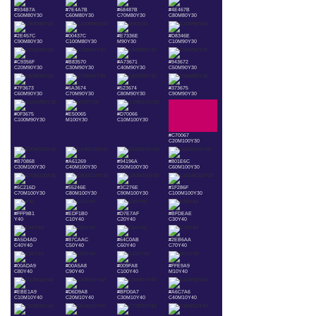
#934B7A
#7E4A7B
#68487B
#4E467B
C50M80Y30
C60M80Y30
C70M80Y30
C80M80Y30
#2E457C
#00437C
#E7336E
#D8346E
C90M80Y30
C100M80Y30
M90Y30
C10M90Y30
#C9356F
#B83570
#A73671
#943672
C20M90Y30
C30M90Y30
C40M90Y30
C50M90Y30
#7F3673
#6A3674
#523674
#373675
C60M90Y30
C70M90Y30
C80M90Y30
C90M90Y30
#0F3675
#E50065
#D70066
C100M90Y30
M100Y30
C10M100Y30
#C70067
C20M100Y30
#B70868
#A61269
#94196A
#801E6C
C30M100Y30
C40M100Y30
C50M100Y30
C60M100Y30
#6C216D
#55246E
#3C276E
#1F286F
C70M100Y30
C80M100Y30
C90M100Y30
C100M100Y30
#FFF9B1
#EDF1B0
#D7E7AF
#BFDEAE
Y40
C10Y40
C20Y40
C30Y40
#A5D4AD
#87CAAC
#64C0AB
#2EB6AA
C40Y40
C50Y40
C60Y40
C70Y40
#00ADA9
#00A5A8
#009FA8
#FFE9A9
C80Y40
C90Y40
C100Y40
M10Y40
#EBE1A9
#D6D9A8
#BFD0A7
#A6C7A6
C10M10Y40
C20M10Y40
C30M10Y40
C40M10Y40