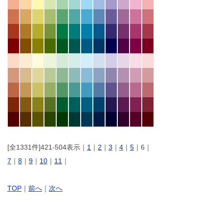
[全1331件]421-504表示｜
1
｜
2
｜
3
｜
4
｜
5
｜6｜
7
｜
8
｜
9
｜
10
｜
11
｜
TOP
｜
前へ
｜
次へ