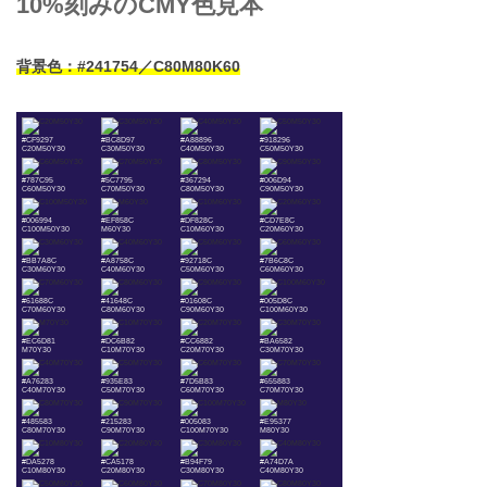
10%刻みのCMY色見本
背景色：#241754／C80M80K60
#CF9297
#BC8D97
#A88896
#918296
C20M50Y30
C30M50Y30
C40M50Y30
C50M50Y30
#787C95
#5C7795
#367294
#006D94
C60M50Y30
C70M50Y30
C80M50Y30
C90M50Y30
#006994
#EF858C
#DF828C
#CD7E8C
C100M50Y30
M60Y30
C10M60Y30
C20M60Y30
#BB7A8C
#A8758C
#92718C
#7B6C8C
C30M60Y30
C40M60Y30
C50M60Y30
C60M60Y30
#61688C
#41648C
#01608C
#005D8C
C70M60Y30
C80M60Y30
C90M60Y30
C100M60Y30
#EC6D81
#DC6B82
#CC6882
#BA6582
M70Y30
C10M70Y30
C20M70Y30
C30M70Y30
#A76283
#935E83
#7D5B83
#655883
C40M70Y30
C50M70Y30
C60M70Y30
C70M70Y30
#485583
#215283
#005083
#E95377
C80M70Y30
C90M70Y30
C100M70Y30
M80Y30
#DA5278
#CA5178
#B94F79
#A74D7A
C10M80Y30
C20M80Y30
C30M80Y30
C40M80Y30