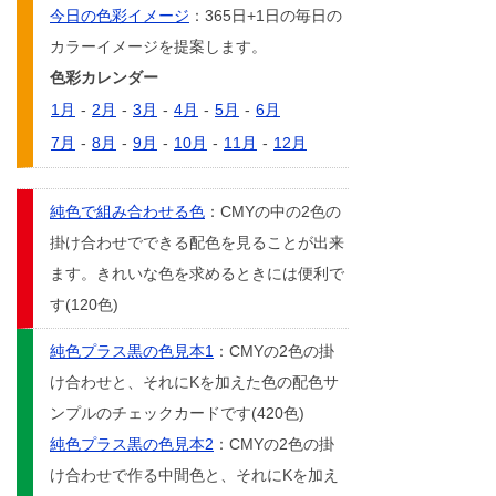
今日の色彩イメージ
：365日+1日の毎日の
カラーイメージを提案します。
色彩カレンダー
1月
-
2月
-
3月
-
4月
-
5月
-
6月
7月
-
8月
-
9月
-
10月
-
11月
-
12月
純色で組み合わせる色
：CMYの中の2色の
掛け合わせでできる配色を見ることが出来
ます。きれいな色を求めるときには便利で
す(120色)
純色プラス黒の色見本1
：CMYの2色の掛
け合わせと、それにKを加えた色の配色サ
ンプルのチェックカードです(420色)
純色プラス黒の色見本2
：CMYの2色の掛
け合わせで作る中間色と、それにKを加え