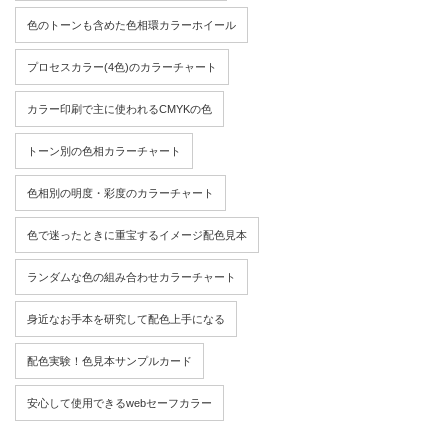
色のトーンも含めた色相環カラーホイール
プロセスカラー(4色)のカラーチャート
カラー印刷で主に使われるCMYKの色
トーン別の色相カラーチャート
色相別の明度・彩度のカラーチャート
色で迷ったときに重宝するイメージ配色見本
ランダムな色の組み合わせカラーチャート
身近なお手本を研究して配色上手になる
配色実験！色見本サンプルカード
安心して使用できるwebセーフカラー