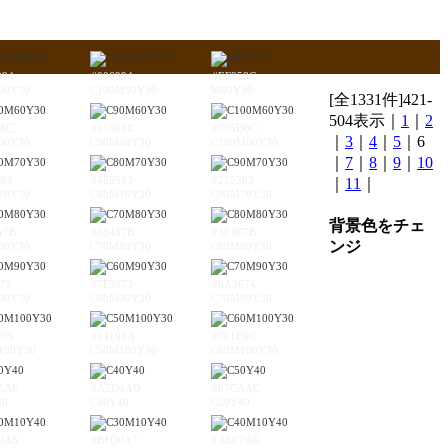
D94
#006994
#EF858C
50Y30
C100M50Y30
M60Y30
[全1331件]421-
504表示｜
1
｜
2
48C
#01608C
#005D8C
｜
3
｜
4
｜
5
｜6
60Y30
C90M60Y30
C100M60Y30
｜
7
｜
8
｜
9
｜
10
83
#485583
#215283
｜
11
｜
70Y30
C80M70Y30
C90M70Y30
背景色をチェ
A7B
#68487B
#4E467B
ンジ
80Y30
C70M80Y30
C80M80Y30
72
#7F3673
#6A3674
90Y30
C60M90Y30
C70M90Y30
269
#94196A
#801E6C
100Y30
C50M100Y30
C60M100Y30
EAE
#A5D4AD
#87CAAC
40
C40Y40
C50Y40
9A8
#BFD0A7
#A6C7A6