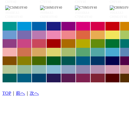
C60Y40
C70Y40
C80Y40
C90Y40
#8ABEA5
#69B4A5
#3DABA4
#00A3A3
C50M10Y40
C60M10Y40
C70M10Y40
C80M10Y40
TOP
｜
前へ
｜
次へ