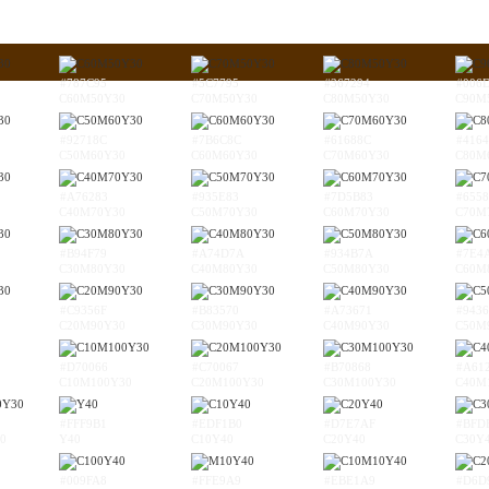
#787C95
#5C7795
#367294
#006
C60M50Y30
C70M50Y30
C80M50Y30
C90M
#92718C
#7B6C8C
#61688C
#416
C50M60Y30
C60M60Y30
C70M60Y30
C80M
#A76283
#935E83
#7D5B83
#6558
C40M70Y30
C50M70Y30
C60M70Y30
C70M
#B94F79
#A74D7A
#934B7A
#7E4
C30M80Y30
C40M80Y30
C50M80Y30
C60M
#C9356F
#B83570
#A73671
#9436
C20M90Y30
C30M90Y30
C40M90Y30
C50M
#D70066
#C70067
#B70868
#A61
C10M100Y30
C20M100Y30
C30M100Y30
C40M
#FFF9B1
#EDF1B0
#D7E7AF
#BFD
0
Y40
C10Y40
C20Y40
C30Y
#009FA8
#FFE9A9
#EBE1A9
#D6D