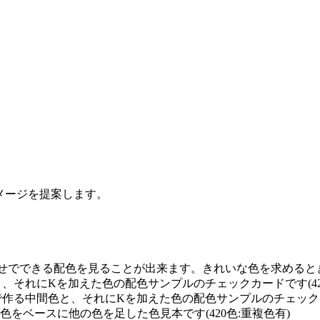
イメージを提案します。
せでできる配色を見ることが出来ます。きれいな色を求めるときに
と、それにKを加えた色の配色サンプルのチェックカードです(42
で作る中間色と、それにKを加えた色の配色サンプルのチェックカー
0の単色をベースに他の色を足した色見本です(420色:重複色有)