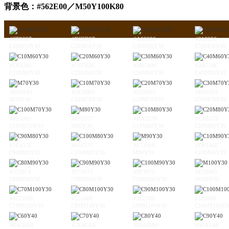
背景色：#562E00／M50Y100K80
#CF9297
#BC8D97
#A88896
#918296
C20M50Y30
C30M50Y30
C40M50Y30
C50M50Y30
#DF828C
#CD7E8C
#BB7A8C
#A8758C
C10M60Y30
C20M60Y30
C30M60Y30
C40M60Y30
#EC6D81
#DC6B82
#CC6882
#BA6582
M70Y30
C10M70Y30
C20M70Y30
C30M70Y30
#005083
#E95377
#DA5278
#CA5178
C100M70Y30
M80Y30
C10M80Y30
C20M80Y30
#2E457C
#00437C
#E7336E
#D8346E
C90M80Y30
C100M80Y30
M90Y30
C10M90Y30
#523674
#373675
#0F3675
#E50065
C80M90Y30
C90M90Y30
C100M90Y30
M100Y30
#6C216D
#55246E
#3C276E
#1F286F
C70M100Y30
C80M100Y30
C90M100Y30
C100M100Y3
#64C0AB
#2EB6AA
#00ADA9
#00A5A8