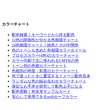
カラーチャート
配色検索！キーワードから作る配色
12色の関係性が分かる色相環チャート
24色相環チャート！純色とその中間色
色のトーンも含めた色相環カラーホイール
プロセスカラー(4色)のカラーチャート
カラー印刷で主に使われるCMYKの色
トーン別の色相カラーチャート
色相別の明度・彩度のカラーチャート
色で迷ったときに重宝するイメージ配色見本
ランダムな色の組み合わせカラーチャート
身近なお手本を研究して配色上手になる
配色実験！色見本サンプルカード
安心して使用できるwebセーフカラー