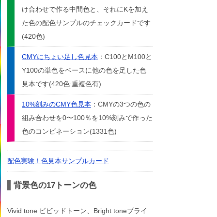
け合わせで作る中間色と、それにKを加え
た色の配色サンプルのチェックカードです
(420色)
CMYにちょい足し色見本
：C100とM100と
Y100の単色をベースに他の色を足した色
見本です(420色:重複色有)
10%刻みのCMY色見本
：CMYの3つの色の
組み合わせを0〜100％を10%刻みで作った
色のコンビネーション(1331色)
配色実験！色見本サンプルカード
背景色の17トーンの色
Vivid tone ビビッドトーン、Bright toneブライ