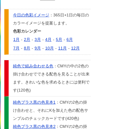
今日の色彩イメージ
：365日+1日の毎日の
カラーイメージを提案します。
色彩カレンダー
1月
-
2月
-
3月
-
4月
-
5月
-
6月
7月
-
8月
-
9月
-
10月
-
11月
-
12月
純色で組み合わせる色
：CMYの中の2色の
掛け合わせでできる配色を見ることが出来
ます。きれいな色を求めるときには便利で
す(120色)
純色プラス黒の色見本1
：CMYの2色の掛
け合わせと、それにKを加えた色の配色サ
ンプルのチェックカードです(420色)
純色プラス黒の色見本2
：CMYの2色の掛