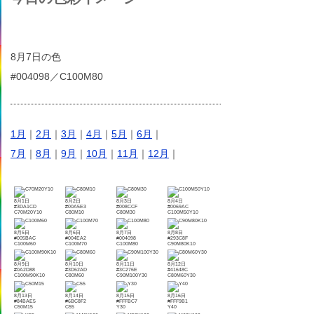
8月7日の色
#004098／C100M80
1月
｜
2月
｜
3月
｜
4月
｜
5月
｜
6月
｜
7月
｜
8月
｜
9月
｜
10月
｜
11月
｜
12月
｜
8月1日
8月2日
8月3日
8月4日
#3DA1CD
#00A5E3
#008CCF
#0069AC
C70M20Y10
C80M10
C80M30
C100M50Y10
8月5日
8月6日
8月7日
8月8日
#005BAC
#004EA2
#004098
#293C8F
C100M60
C100M70
C100M80
C90M80K10
8月9日
8月10日
8月11日
8月12日
#0A2D88
#3D62AD
#3C276E
#41648C
C100M90K10
C80M60
C90M100Y30
C80M60Y30
8月13日
8月14日
8月15日
8月16日
#84BAE5
#6BC8F2
#FFFBC7
#FFF9B1
C50M15
C55
Y30
Y40