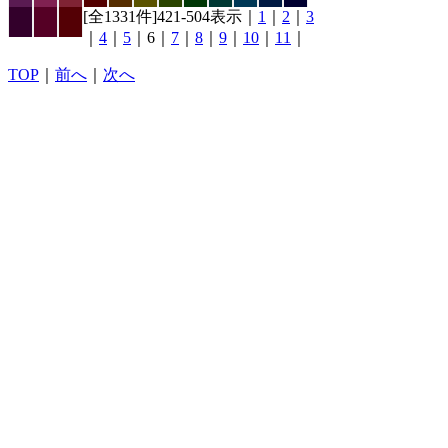
[全1331件]421-504表示｜
1
｜
2
｜
3
｜
4
｜
5
｜6｜
7
｜
8
｜
9
｜
10
｜
11
｜
TOP
｜
前へ
｜
次へ