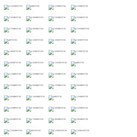
C60M50Y30
C70M50Y30
C80M50Y30
C90M50Y30
#006994
#EF858C
#DF828C
#CD7E8C
C100M50Y30
M60Y30
C10M60Y30
C20M60Y30
#BB7A8C
#A8758C
#92718C
#7B6C8C
C30M60Y30
C40M60Y30
C50M60Y30
C60M60Y30
#61688C
#41648C
#01608C
#005D8C
C70M60Y30
C80M60Y30
C90M60Y30
C100M60Y30
#EC6D81
#DC6B82
#CC6882
#BA6582
M70Y30
C10M70Y30
C20M70Y30
C30M70Y30
#A76283
#935E83
#7D5B83
#655883
C40M70Y30
C50M70Y30
C60M70Y30
C70M70Y30
#485583
#215283
#005083
#E95377
C80M70Y30
C90M70Y30
C100M70Y30
M80Y30
#DA5278
#CA5178
#B94F79
#A74D7A
C10M80Y30
C20M80Y30
C30M80Y30
C40M80Y30
#934B7A
#7E4A7B
#68487B
#4E467B
C50M80Y30
C60M80Y30
C70M80Y30
C80M80Y30
#2E457C
#00437C
#E7336E
#D8346E
C90M80Y30
C100M80Y30
M90Y30
C10M90Y30
#C9356F
#B83570
#A73671
#943672
C20M90Y30
C30M90Y30
C40M90Y30
C50M90Y30
#7F3673
#6A3674
#523674
#373675
C60M90Y30
C70M90Y30
C80M90Y30
C90M90Y30
#0F3675
#E50065
#D70066
#C70067