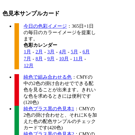
色見本サンプルカード
今日の色彩イメージ
：365日+1日
の毎日のカラーイメージを提案し
ます。
色彩カレンダー
1月
-
2月
-
3月
-
4月
-
5月
-
6月
7月
-
8月
-
9月
-
10月
-
11月
-
12月
純色で組み合わせる色
：CMYの
中の2色の掛け合わせでできる配
色を見ることが出来ます。きれい
な色を求めるときには便利です
(120色)
純色プラス黒の色見本1
：CMYの
2色の掛け合わせと、それにKを加
えた色の配色サンプルのチェック
カードです(420色)
純色プラス黒の色見本2
：CMYの