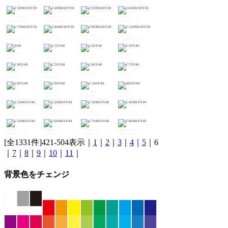
C100M90Y30
M100Y30
C10M100Y30
C20M100Y30
#B70868
#A61269
#94196A
#801E6C
C30M100Y30
C40M100Y30
C50M100Y30
C60M100Y30
#6C216D
#55246E
#3C276E
#1F286F
C70M100Y30
C80M100Y30
C90M100Y30
C100M100Y30
#FFF9B1
#EDF1B0
#D7E7AF
#BFDEAE
Y40
C10Y40
C20Y40
C30Y40
#A5D4AD
#87CAAC
#64C0AB
#2EB6AA
C40Y40
C50Y40
C60Y40
C70Y40
#00ADA9
#00A5A8
#009FA8
#FFE9A9
C80Y40
C90Y40
C100Y40
M10Y40
#EBE1A9
#D6D9A8
#BFD0A7
#A6C7A6
C10M10Y40
C20M10Y40
C30M10Y40
C40M10Y40
#8ABEA5
#69B4A5
#3DABA4
#00A3A3
C50M10Y40
C60M10Y40
C70M10Y40
C80M10Y40
[全1331件]421-504表示｜
1
｜
2
｜
3
｜
4
｜
5
｜6
｜
7
｜
8
｜
9
｜
10
｜
11
｜
背景色をチェンジ