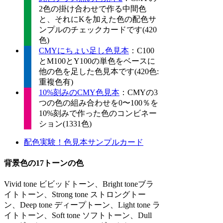
2色の掛け合わせで作る中間色
と、それにKを加えた色の配色サ
ンプルのチェックカードです(420
色)
CMYにちょい足し色見本
：C100
とM100とY100の単色をベースに
他の色を足した色見本です(420色:
重複色有)
10%刻みのCMY色見本
：CMYの3
つの色の組み合わせを0〜100％を
10%刻みで作った色のコンビネー
ション(1331色)
配色実験！色見本サンプルカード
背景色の17トーンの色
Vivid tone ビビッドトーン、Bright toneブラ
イトトーン、Strong tone ストロングトー
ン、Deep tone ディープトーン、Light tone ラ
イトトーン、Soft tone ソフトトーン、Dull