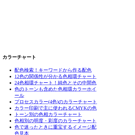
カラーチャート
配色検索！キーワードから作る配色
12色の関係性が分かる色相環チャート
24色相環チャート！純色とその中間色
色のトーンも含めた色相環カラーホイ
ール
プロセスカラー(4色)のカラーチャート
カラー印刷で主に使われるCMYKの色
トーン別の色相カラーチャート
色相別の明度・彩度のカラーチャート
色で迷ったときに重宝するイメージ配
色見本