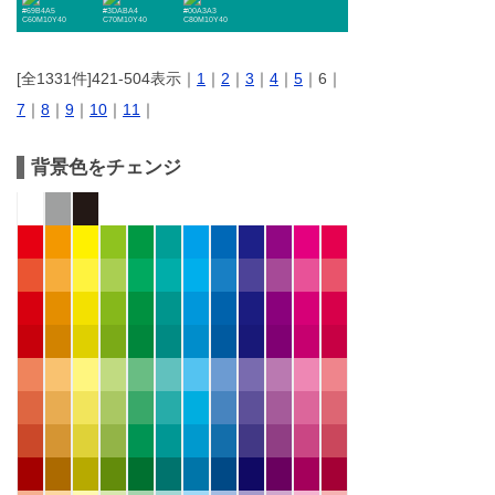
#69B4A5
#3DABA4
#00A3A3
C60M10Y40
C70M10Y40
C80M10Y40
[全1331件]421-504表示｜
1
｜
2
｜
3
｜
4
｜
5
｜6｜
7
｜
8
｜
9
｜
10
｜
11
｜
背景色をチェンジ