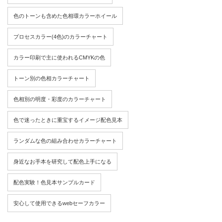
色のトーンも含めた色相環カラーホイール
プロセスカラー(4色)のカラーチャート
カラー印刷で主に使われるCMYKの色
トーン別の色相カラーチャート
色相別の明度・彩度のカラーチャート
色で迷ったときに重宝するイメージ配色見本
ランダムな色の組み合わせカラーチャート
身近なお手本を研究して配色上手になる
配色実験！色見本サンプルカード
安心して使用できるwebセーフカラー