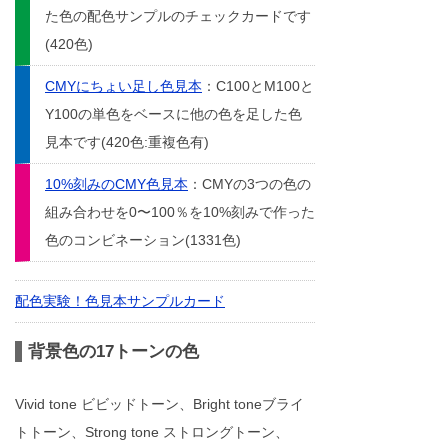
た色の配色サンプルのチェックカードです
(420色)
CMYにちょい足し色見本
：C100とM100と
Y100の単色をベースに他の色を足した色
見本です(420色:重複色有)
10%刻みのCMY色見本
：CMYの3つの色の
組み合わせを0〜100％を10%刻みで作った
色のコンビネーション(1331色)
配色実験！色見本サンプルカード
背景色の17トーンの色
Vivid tone ビビッドトーン、Bright toneブライ
トトーン、Strong tone ストロングトーン、