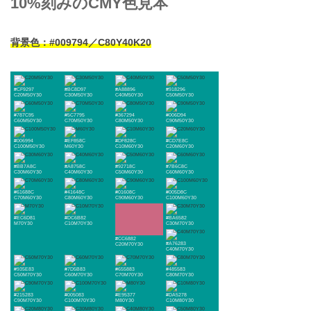
10%刻みのCMY色見本
背景色：#009794／C80Y40K20
#CF9297
#BC8D97
#A88896
#918296
C20M50Y30
C30M50Y30
C40M50Y30
C50M50Y30
#787C95
#5C7795
#367294
#006D94
C60M50Y30
C70M50Y30
C80M50Y30
C90M50Y30
#006994
#EF858C
#DF828C
#CD7E8C
C100M50Y30
M60Y30
C10M60Y30
C20M60Y30
#BB7A8C
#A8758C
#92718C
#7B6C8C
C30M60Y30
C40M60Y30
C50M60Y30
C60M60Y30
#61688C
#41648C
#01608C
#005D8C
C70M60Y30
C80M60Y30
C90M60Y30
C100M60Y30
#EC6D81
#DC6B82
#BA6582
M70Y30
C10M70Y30
C30M70Y30
#CC6882
#A76283
C20M70Y30
C40M70Y30
#935E83
#7D5B83
#655883
#485583
C50M70Y30
C60M70Y30
C70M70Y30
C80M70Y30
#215283
#005083
#E95377
#DA5278
C90M70Y30
C100M70Y30
M80Y30
C10M80Y30