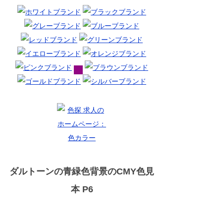
ダルトーンの青緑色背景のCMY色見
本 P6