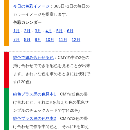
今日の色彩イメージ
：365日+1日の毎日の
カラーイメージを提案します。
色彩カレンダー
1月
-
2月
-
3月
-
4月
-
5月
-
6月
7月
-
8月
-
9月
-
10月
-
11月
-
12月
純色で組み合わせる色
：CMYの中の2色の
掛け合わせでできる配色を見ることが出来
ます。きれいな色を求めるときには便利で
す(120色)
純色プラス黒の色見本1
：CMYの2色の掛
け合わせと、それにKを加えた色の配色サ
ンプルのチェックカードです(420色)
純色プラス黒の色見本2
：CMYの2色の掛
け合わせで作る中間色と、それにKを加え