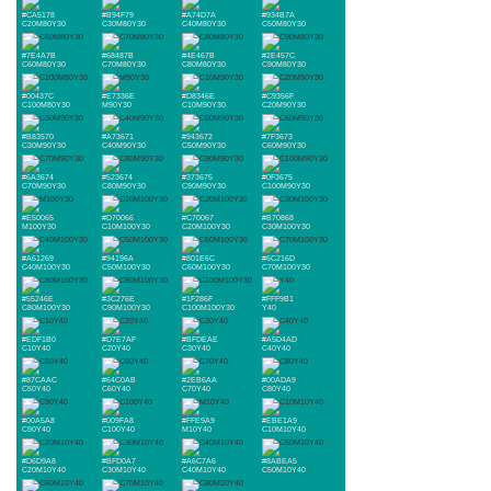
#CA5178
#B94F79
#A74D7A
#934B7A
C20M80Y30
C30M80Y30
C40M80Y30
C50M80Y30
#7E4A7B
#68487B
#4E467B
#2E457C
C60M80Y30
C70M80Y30
C80M80Y30
C90M80Y30
#00437C
#E7336E
#D8346E
#C9356F
C100M80Y30
M90Y30
C10M90Y30
C20M90Y30
#B83570
#A73671
#943672
#7F3673
C30M90Y30
C40M90Y30
C50M90Y30
C60M90Y30
#6A3674
#523674
#373675
#0F3675
C70M90Y30
C80M90Y30
C90M90Y30
C100M90Y30
#E50065
#D70066
#C70067
#B70868
M100Y30
C10M100Y30
C20M100Y30
C30M100Y30
#A61269
#94196A
#801E6C
#6C216D
C40M100Y30
C50M100Y30
C60M100Y30
C70M100Y30
#55246E
#3C276E
#1F286F
#FFF9B1
C80M100Y30
C90M100Y30
C100M100Y30
Y40
#EDF1B0
#D7E7AF
#BFDEAE
#A5D4AD
C10Y40
C20Y40
C30Y40
C40Y40
#87CAAC
#64C0AB
#2EB6AA
#00ADA9
C50Y40
C60Y40
C70Y40
C80Y40
#00A5A8
#009FA8
#FFE9A9
#EBE1A9
C90Y40
C100Y40
M10Y40
C10M10Y40
#D6D9A8
#BFD0A7
#A6C7A6
#8ABEA5
C20M10Y40
C30M10Y40
C40M10Y40
C50M10Y40