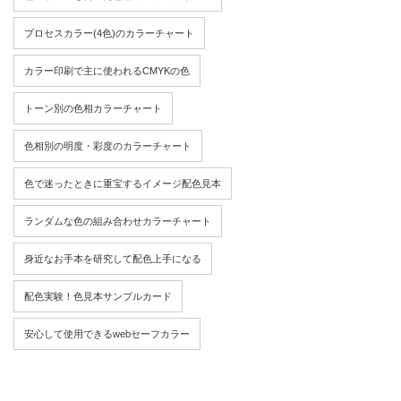
プロセスカラー(4色)のカラーチャート
カラー印刷で主に使われるCMYKの色
トーン別の色相カラーチャート
色相別の明度・彩度のカラーチャート
色で迷ったときに重宝するイメージ配色見本
ランダムな色の組み合わせカラーチャート
身近なお手本を研究して配色上手になる
配色実験！色見本サンプルカード
安心して使用できるwebセーフカラー