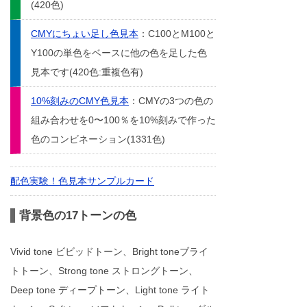
(420色)
CMYにちょい足し色見本
：C100とM100と
Y100の単色をベースに他の色を足した色
見本です(420色:重複色有)
10%刻みのCMY色見本
：CMYの3つの色の
組み合わせを0〜100％を10%刻みで作った
色のコンビネーション(1331色)
配色実験！色見本サンプルカード
背景色の17トーンの色
Vivid tone ビビッドトーン、Bright toneブライ
トトーン、Strong tone ストロングトーン、
Deep tone ディープトーン、Light tone ライト