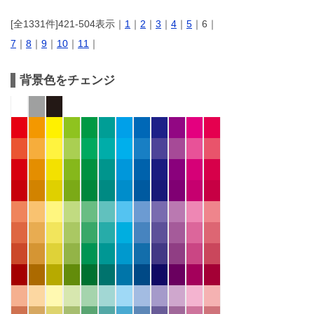
[全1331件]421-504表示｜
1
｜
2
｜
3
｜
4
｜
5
｜6｜
7
｜
8
｜
9
｜
10
｜
11
｜
背景色をチェンジ