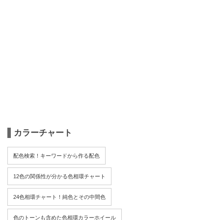
カラーチャート
配色検索！キーワードから作る配色
12色の関係性が分かる色相環チャート
24色相環チャート！純色とその中間色
色のトーンも含めた色相環カラーホイール