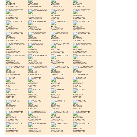
#934B7A
#7E4A7B
#68487B
#4E467B
C50M80Y30
C60M80Y30
C70M80Y30
C80M80Y30
#2E457C
#00437C
#E7336E
#D8346E
C90M80Y30
C100M80Y30
M90Y30
C10M90Y30
#C9356F
#B83570
#A73671
#943672
C20M90Y30
C30M90Y30
C40M90Y30
C50M90Y30
#7F3673
#6A3674
#523674
#373675
C60M90Y30
C70M90Y30
C80M90Y30
C90M90Y30
#0F3675
#E50065
#D70066
#C70067
C100M90Y30
M100Y30
C10M100Y30
C20M100Y30
#B70868
#A61269
#94196A
#801E6C
C30M100Y30
C40M100Y30
C50M100Y30
C60M100Y30
#6C216D
#55246E
#3C276E
#1F286F
C70M100Y30
C80M100Y30
C90M100Y30
C100M100Y30
#FFF9B1
#EDF1B0
#D7E7AF
#BFDEAE
Y40
C10Y40
C20Y40
C30Y40
#A5D4AD
#87CAAC
#64C0AB
#2EB6AA
C40Y40
C50Y40
C60Y40
C70Y40
#00ADA9
#00A5A8
#009FA8
#FFE9A9
C80Y40
C90Y40
C100Y40
M10Y40
#EBE1A9
#D6D9A8
#BFD0A7
#A6C7A6
C10M10Y40
C20M10Y40
C30M10Y40
C40M10Y40
#8ABEA5
#69B4A5
#3DABA4
#00A3A3
C50M10Y40
C60M10Y40
C70M10Y40
C80M10Y40