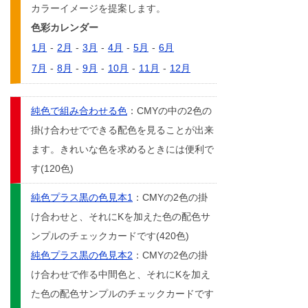
カラーイメージを提案します。
色彩カレンダー
1月
-
2月
-
3月
-
4月
-
5月
-
6月
7月
-
8月
-
9月
-
10月
-
11月
-
12月
純色で組み合わせる色
：CMYの中の2色の
掛け合わせでできる配色を見ることが出来
ます。きれいな色を求めるときには便利で
す(120色)
純色プラス黒の色見本1
：CMYの2色の掛
け合わせと、それにKを加えた色の配色サ
ンプルのチェックカードです(420色)
純色プラス黒の色見本2
：CMYの2色の掛
け合わせで作る中間色と、それにKを加え
た色の配色サンプルのチェックカードです