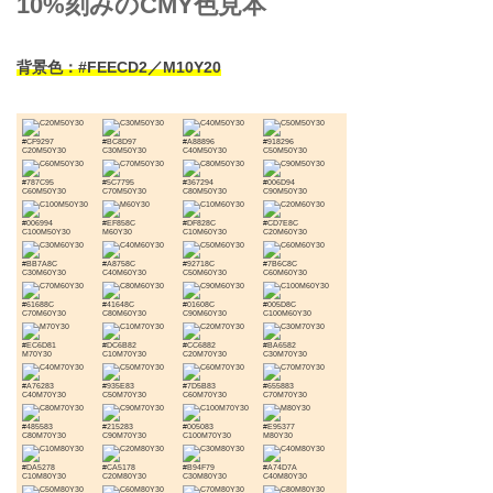
10%刻みのCMY色見本
背景色：#FEECD2／M10Y20
#CF9297
#BC8D97
#A88896
#918296
C20M50Y30
C30M50Y30
C40M50Y30
C50M50Y30
#787C95
#5C7795
#367294
#006D94
C60M50Y30
C70M50Y30
C80M50Y30
C90M50Y30
#006994
#EF858C
#DF828C
#CD7E8C
C100M50Y30
M60Y30
C10M60Y30
C20M60Y30
#BB7A8C
#A8758C
#92718C
#7B6C8C
C30M60Y30
C40M60Y30
C50M60Y30
C60M60Y30
#61688C
#41648C
#01608C
#005D8C
C70M60Y30
C80M60Y30
C90M60Y30
C100M60Y30
#EC6D81
#DC6B82
#CC6882
#BA6582
M70Y30
C10M70Y30
C20M70Y30
C30M70Y30
#A76283
#935E83
#7D5B83
#655883
C40M70Y30
C50M70Y30
C60M70Y30
C70M70Y30
#485583
#215283
#005083
#E95377
C80M70Y30
C90M70Y30
C100M70Y30
M80Y30
#DA5278
#CA5178
#B94F79
#A74D7A
C10M80Y30
C20M80Y30
C30M80Y30
C40M80Y30