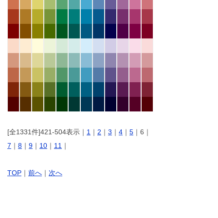
[全1331件]421-504表示｜
1
｜
2
｜
3
｜
4
｜
5
｜6｜
7
｜
8
｜
9
｜
10
｜
11
｜
TOP
｜
前へ
｜
次へ