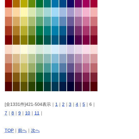
[全1331件]421-504表示｜
1
｜
2
｜
3
｜
4
｜
5
｜6｜
7
｜
8
｜
9
｜
10
｜
11
｜
TOP
｜
前へ
｜
次へ