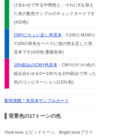
け合わせで作る中間色と、それにKを加え
た色の配色サンプルのチェックカードです
(420色)
CMYにちょい足し色見本
：C100とM100と
Y100の単色をベースに他の色を足した色
見本です(420色:重複色有)
10%刻みのCMY色見本
：CMYの3つの色の
組み合わせを0〜100％を10%刻みで作った
色のコンビネーション(1331色)
配色実験！色見本サンプルカード
背景色の17トーンの色
Vivid tone ビビッドトーン、Bright toneブライ