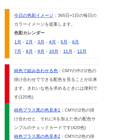
今日の色彩イメージ
：365日+1日の毎日の
カラーイメージを提案します。
色彩カレンダー
1月
-
2月
-
3月
-
4月
-
5月
-
6月
7月
-
8月
-
9月
-
10月
-
11月
-
12月
純色で組み合わせる色
：CMYの中の2色の
掛け合わせでできる配色を見ることが出来
ます。きれいな色を求めるときには便利で
す(120色)
純色プラス黒の色見本1
：CMYの2色の掛
け合わせと、それにKを加えた色の配色サ
ンプルのチェックカードです(420色)
純色プラス黒の色見本2
：CMYの2色の掛