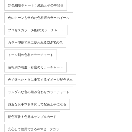
24色相環チャート！純色とその中間色
色のトーンも含めた色相環カラーホイール
プロセスカラー(4色)のカラーチャート
カラー印刷で主に使われるCMYKの色
トーン別の色相カラーチャート
色相別の明度・彩度のカラーチャート
色で迷ったときに重宝するイメージ配色見本
ランダムな色の組み合わせカラーチャート
身近なお手本を研究して配色上手になる
配色実験！色見本サンプルカード
安心して使用できるwebセーフカラー