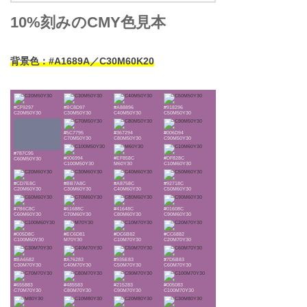
10%刻みのCMY色見本
背景色：#A1689A／C30M60K20
#CF9297
#BC8D97
#A88896
#918296
C20M50Y30
C30M50Y30
C40M50Y30
C50M50Y30
#5C7795
#367294
#006D94
C70M50Y30
C80M50Y30
C90M50Y30
#787C95
#006994
#EF858C
#DF828C
C60M50Y30
C100M50Y30
M60Y30
C10M60Y30
#CD7E8C
#BB7A8C
#A8758C
#92718C
C20M60Y30
C30M60Y30
C40M60Y30
C50M60Y30
#7B6C8C
#61688C
#41648C
#01608C
C60M60Y30
C70M60Y30
C80M60Y30
C90M60Y30
#005D8C
#EC6D81
#DC6B82
#CC6882
C100M60Y30
M70Y30
C10M70Y30
C20M70Y30
#BA6582
#A76283
#935E83
#7D5B83
C30M70Y30
C40M70Y30
C50M70Y30
C60M70Y30
#655883
#485583
#215283
#005083
C70M70Y30
C80M70Y30
C90M70Y30
C100M70Y30