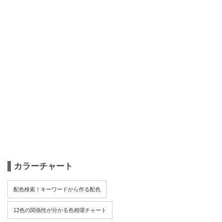
カラーチャート
配色検索！キーワードから作る配色
12色の関係性が分かる色相環チャート