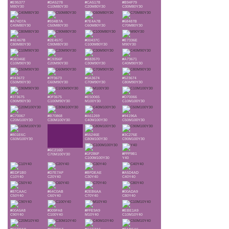
#E95377
#DA5278
#CA5178
#B94F79
M80Y30
C10M80Y30
C20M80Y30
C30M80Y30
#A74D7A
#934B7A
#7E4A7B
#68487B
C40M80Y30
C50M80Y30
C60M80Y30
C70M80Y30
#4E467B
#2E457C
#00437C
#E7336E
C80M80Y30
C90M80Y30
C100M80Y30
M90Y30
#D8346E
#C9356F
#B83570
#A73671
C10M90Y30
C20M90Y30
C30M90Y30
C40M90Y30
#943672
#7F3673
#6A3674
#523674
C50M90Y30
C60M90Y30
C70M90Y30
C80M90Y30
#373675
#0F3675
#E50065
#D70066
C90M90Y30
C100M90Y30
M100Y30
C10M100Y30
#C70067
#B70868
#A61269
#94196A
C20M100Y30
C30M100Y30
C40M100Y30
C50M100Y30
#801E6C
#55246E
#3C276E
C60M100Y30
C80M100Y30
C90M100Y30
#6C216D
#1F286F
#FFF9B1
C70M100Y30
C100M100Y30
Y40
#EDF1B0
#D7E7AF
#BFDEAE
#A5D4AD
C10Y40
C20Y40
C30Y40
C40Y40
#87CAAC
#64C0AB
#2EB6AA
#00ADA9
C50Y40
C60Y40
C70Y40
C80Y40
#00A5A8
#009FA8
#FFE9A9
#EBE1A9
C90Y40
C100Y40
M10Y40
C10M10Y40