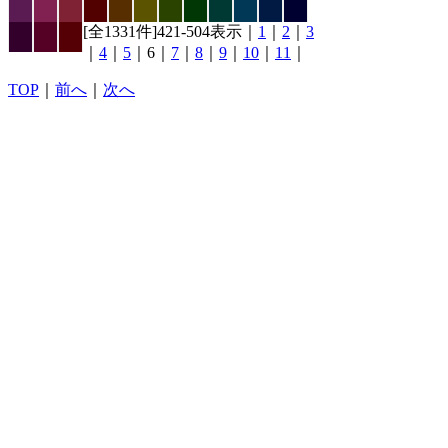
[全1331件]421-504表示｜
1
｜
2
｜
3
｜
4
｜
5
｜6｜
7
｜
8
｜
9
｜
10
｜
11
｜
TOP
｜
前へ
｜
次へ