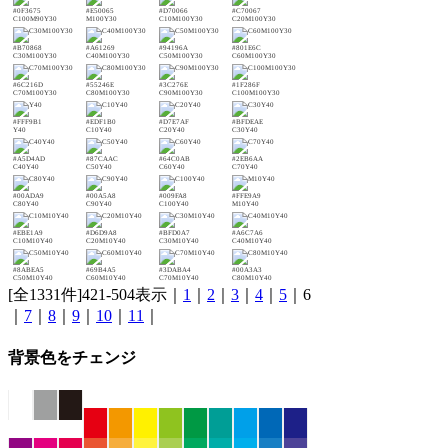
#0F3675
#E50065
#D70066
#C70067
C100M90Y30
M100Y30
C10M100Y30
C20M100Y30
#B70868
#A61269
#94196A
#801E6C
C30M100Y30
C40M100Y30
C50M100Y30
C60M100Y30
#6C216D
#55246E
#3C276E
#1F286F
C70M100Y30
C80M100Y30
C90M100Y30
C100M100Y30
#FFF9B1
#EDF1B0
#D7E7AF
#BFDEAE
Y40
C10Y40
C20Y40
C30Y40
#A5D4AD
#87CAAC
#64C0AB
#2EB6AA
C40Y40
C50Y40
C60Y40
C70Y40
#00ADA9
#00A5A8
#009FA8
#FFE9A9
C80Y40
C90Y40
C100Y40
M10Y40
#EBE1A9
#D6D9A8
#BFD0A7
#A6C7A6
C10M10Y40
C20M10Y40
C30M10Y40
C40M10Y40
#8ABEA5
#69B4A5
#3DABA4
#00A3A3
C50M10Y40
C60M10Y40
C70M10Y40
C80M10Y40
[全1331件]421-504表示｜
1
｜
2
｜
3
｜
4
｜
5
｜6
｜
7
｜
8
｜
9
｜
10
｜
11
｜
背景色をチェンジ