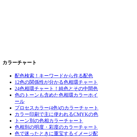
カラーチャート
配色検索！キーワードから作る配色
12色の関係性が分かる色相環チャート
24色相環チャート！純色とその中間色
色のトーンも含めた色相環カラーホイ
ール
プロセスカラー(4色)のカラーチャート
カラー印刷で主に使われるCMYKの色
トーン別の色相カラーチャート
色相別の明度・彩度のカラーチャート
色で迷ったときに重宝するイメージ配