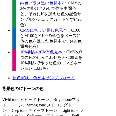
純色プラス黒の色見本2
：CMYの
2色の掛け合わせで作る中間色
と、それにKを加えた色の配色サ
ンプルのチェックカードです(420
色)
CMYにちょい足し色見本
：C100
とM100とY100の単色をベースに
他の色を足した色見本です(420色:
重複色有)
10%刻みのCMY色見本
：CMYの3
つの色の組み合わせを0〜100％を
10%刻みで作った色のコンビネー
ション(1331色)
配色実験！色見本サンプルカード
背景色の17トーンの色
Vivid tone ビビッドトーン、Bright toneブラ
イトトーン、Strong tone ストロングトー
ン、Deep tone ディープトーン、Light tone ラ
イトトーン、Soft tone ソフトトーン、Dull