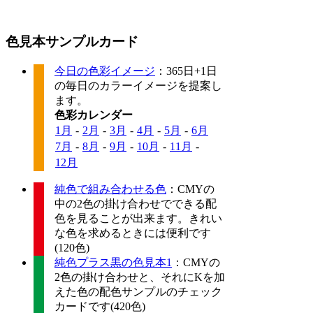
色見本サンプルカード
今日の色彩イメージ
：365日+1日
の毎日のカラーイメージを提案し
ます。
色彩カレンダー
1月
-
2月
-
3月
-
4月
-
5月
-
6月
7月
-
8月
-
9月
-
10月
-
11月
-
12月
純色で組み合わせる色
：CMYの
中の2色の掛け合わせでできる配
色を見ることが出来ます。きれい
な色を求めるときには便利です
(120色)
純色プラス黒の色見本1
：CMYの
2色の掛け合わせと、それにKを加
えた色の配色サンプルのチェック
カードです(420色)