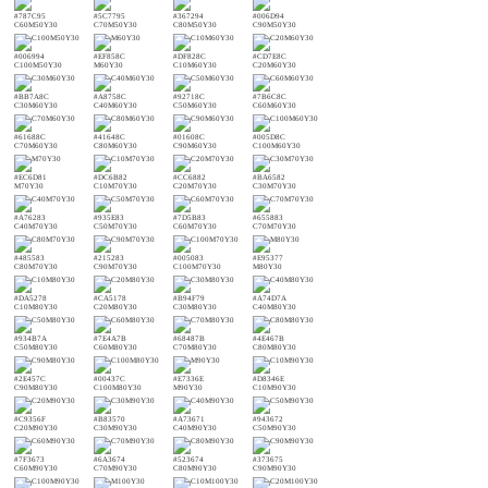
#787C95
#5C7795
#367294
#006D94
C60M50Y30
C70M50Y30
C80M50Y30
C90M50Y30
#006994
#EF858C
#DF828C
#CD7E8C
C100M50Y30
M60Y30
C10M60Y30
C20M60Y30
#BB7A8C
#A8758C
#92718C
#7B6C8C
C30M60Y30
C40M60Y30
C50M60Y30
C60M60Y30
#61688C
#41648C
#01608C
#005D8C
C70M60Y30
C80M60Y30
C90M60Y30
C100M60Y30
#EC6D81
#DC6B82
#CC6882
#BA6582
M70Y30
C10M70Y30
C20M70Y30
C30M70Y30
#A76283
#935E83
#7D5B83
#655883
C40M70Y30
C50M70Y30
C60M70Y30
C70M70Y30
#485583
#215283
#005083
#E95377
C80M70Y30
C90M70Y30
C100M70Y30
M80Y30
#DA5278
#CA5178
#B94F79
#A74D7A
C10M80Y30
C20M80Y30
C30M80Y30
C40M80Y30
#934B7A
#7E4A7B
#68487B
#4E467B
C50M80Y30
C60M80Y30
C70M80Y30
C80M80Y30
#2E457C
#00437C
#E7336E
#D8346E
C90M80Y30
C100M80Y30
M90Y30
C10M90Y30
#C9356F
#B83570
#A73671
#943672
C20M90Y30
C30M90Y30
C40M90Y30
C50M90Y30
#7F3673
#6A3674
#523674
#373675
C60M90Y30
C70M90Y30
C80M90Y30
C90M90Y30