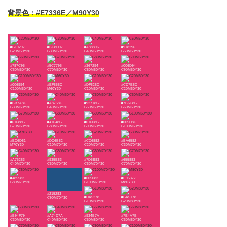
背景色：#E7336E／M90Y30
#CF9297
#BC8D97
#A88896
#918296
C20M50Y30
C30M50Y30
C40M50Y30
C50M50Y30
#787C95
#5C7795
#367294
#006D94
C60M50Y30
C70M50Y30
C80M50Y30
C90M50Y30
#006994
#EF858C
#DF828C
#CD7E8C
C100M50Y30
M60Y30
C10M60Y30
C20M60Y30
#BB7A8C
#A8758C
#92718C
#7B6C8C
C30M60Y30
C40M60Y30
C50M60Y30
C60M60Y30
#61688C
#41648C
#01608C
#005D8C
C70M60Y30
C80M60Y30
C90M60Y30
C100M60Y30
#EC6D81
#DC6B82
#CC6882
#BA6582
M70Y30
C10M70Y30
C20M70Y30
C30M70Y30
#A76283
#935E83
#7D5B83
#655883
C40M70Y30
C50M70Y30
C60M70Y30
C70M70Y30
#485583
#005083
#E95377
C80M70Y30
C100M70Y30
M80Y30
#215283
#DA5278
#CA5178
C90M70Y30
C10M80Y30
C20M80Y30
#B94F79
#A74D7A
#934B7A
#7E4A7B
C30M80Y30
C40M80Y30
C50M80Y30
C60M80Y30