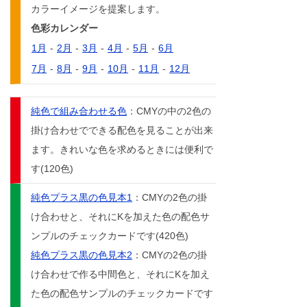
カラーイメージを提案します。
色彩カレンダー
1月
-
2月
-
3月
-
4月
-
5月
-
6月
7月
-
8月
-
9月
-
10月
-
11月
-
12月
純色で組み合わせる色
：CMYの中の2色の
掛け合わせでできる配色を見ることが出来
ます。きれいな色を求めるときには便利で
す(120色)
純色プラス黒の色見本1
：CMYの2色の掛
け合わせと、それにKを加えた色の配色サ
ンプルのチェックカードです(420色)
純色プラス黒の色見本2
：CMYの2色の掛
け合わせで作る中間色と、それにKを加え
た色の配色サンプルのチェックカードです