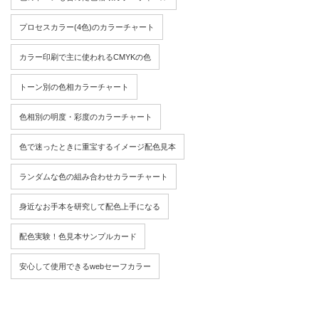
プロセスカラー(4色)のカラーチャート
カラー印刷で主に使われるCMYKの色
トーン別の色相カラーチャート
色相別の明度・彩度のカラーチャート
色で迷ったときに重宝するイメージ配色見本
ランダムな色の組み合わせカラーチャート
身近なお手本を研究して配色上手になる
配色実験！色見本サンプルカード
安心して使用できるwebセーフカラー