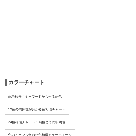
カラーチャート
配色検索！キーワードから作る配色
12色の関係性が分かる色相環チャート
24色相環チャート！純色とその中間色
色のトーンも含めた色相環カラーホイール