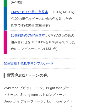
(420色)
CMYにちょい足し色見本
：C100とM100と
Y100の単色をベースに他の色を足した色
見本です(420色:重複色有)
10%刻みのCMY色見本
：CMYの3つの色の
組み合わせを0〜100％を10%刻みで作った
色のコンビネーション(1331色)
配色実験！色見本サンプルカード
背景色の17トーンの色
Vivid tone ビビッドトーン、Bright toneブライ
トトーン、Strong tone ストロングトーン、
Deep tone ディープトーン、Light tone ライト