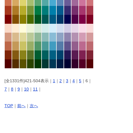
[全1331件]421-504表示｜
1
｜
2
｜
3
｜
4
｜
5
｜6｜
7
｜
8
｜
9
｜
10
｜
11
｜
TOP
｜
前へ
｜
次へ