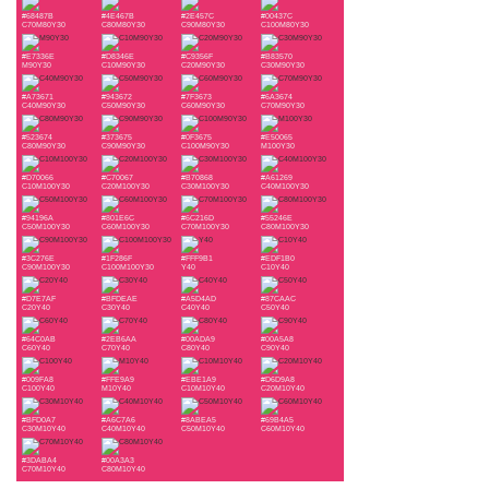
#68487B
#4E467B
#2E457C
#00437C
C70M80Y30
C80M80Y30
C90M80Y30
C100M80Y30
#E7336E
#D8346E
#C9356F
#B83570
M90Y30
C10M90Y30
C20M90Y30
C30M90Y30
#A73671
#943672
#7F3673
#6A3674
C40M90Y30
C50M90Y30
C60M90Y30
C70M90Y30
#523674
#373675
#0F3675
#E50065
C80M90Y30
C90M90Y30
C100M90Y30
M100Y30
#D70066
#C70067
#B70868
#A61269
C10M100Y30
C20M100Y30
C30M100Y30
C40M100Y30
#94196A
#801E6C
#6C216D
#55246E
C50M100Y30
C60M100Y30
C70M100Y30
C80M100Y30
#3C276E
#1F286F
#FFF9B1
#EDF1B0
C90M100Y30
C100M100Y30
Y40
C10Y40
#D7E7AF
#BFDEAE
#A5D4AD
#87CAAC
C20Y40
C30Y40
C40Y40
C50Y40
#64C0AB
#2EB6AA
#00ADA9
#00A5A8
C60Y40
C70Y40
C80Y40
C90Y40
#009FA8
#FFE9A9
#EBE1A9
#D6D9A8
C100Y40
M10Y40
C10M10Y40
C20M10Y40
#BFD0A7
#A6C7A6
#8ABEA5
#69B4A5
C30M10Y40
C40M10Y40
C50M10Y40
C60M10Y40
#3DABA4
#00A3A3
C70M10Y40
C80M10Y40