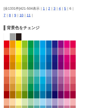
[全1331件]421-504表示｜
1
｜
2
｜
3
｜
4
｜
5
｜6｜
7
｜
8
｜
9
｜
10
｜
11
｜
背景色をチェンジ