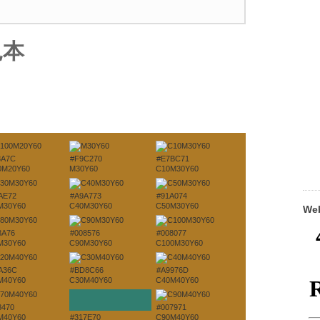
見本
8A7C
#F9C270
#E7BC71
0M20Y60
M30Y60
C10M30Y60
AE72
#A9A773
#91A074
M30Y60
C40M30Y60
C50M30Y60
W
8A76
#008576
#008077
M30Y60
C90M30Y60
C100M30Y60
A36C
#BD8C66
#A9976D
M40Y60
C30M40Y60
C40M40Y60
8470
#007971
M40Y60
#317E70
C90M40Y60