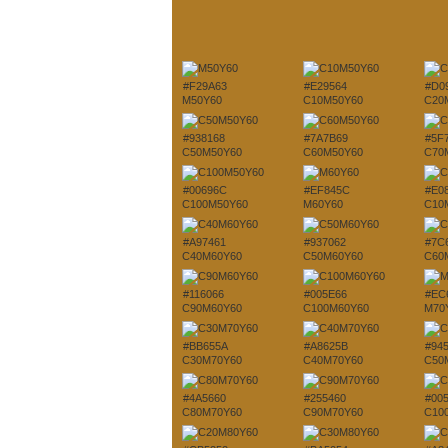
#F29A63
#E29564
#D0
M50Y60
C10M50Y60
C20
#938168
#7A7B69
#5F
C50M50Y60
C60M50Y60
C70
#00696C
#EF845C
#E0
C100M50Y60
M60Y60
C10
#A97461
#937062
#7C
C40M60Y60
C50M60Y60
C60
#116066
#005E66
#EC
C90M60Y60
C100M60Y60
M70
#BB655A
#A8625B
#94
C30M70Y60
C40M70Y60
C50
#4A5660
#255460
#00
C80M70Y60
C90M70Y60
C10