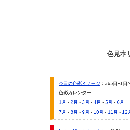
色見本
今日の色彩イメージ
：365日+
色彩カレンダー
1月
-
2月
-
3月
-
4月
-
5月
-
6月
7月
-
8月
-
9月
-
10月
-
11月
-
12