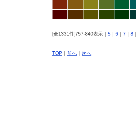
[全1331件]757-840表示｜
5
｜
6
｜
7
｜
8
TOP
｜
前へ
｜
次へ