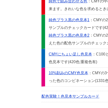
純色で組み合わせる色
：CMYの
来ます。きれいな色を求めるときには
純色プラス黒の色見本1
：CMYの
サンプルのチェックカードです(42
純色プラス黒の色見本2
：CMYの
えた色の配色サンプルのチェックカー
CMYにちょい足し色見本
：C10
色見本です(420色:重複色有)
10%刻みのCMY色見本
：CMYの
った色のコンビネーション(1331色
配色実験！色見本サンプルカード