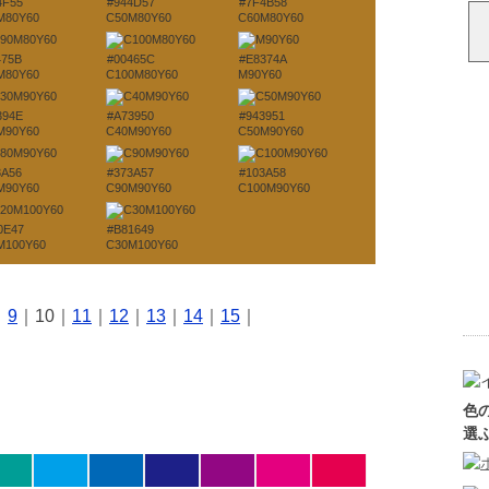
4F55
#944D57
#7F4B58
M80Y60
C50M80Y60
C60M80Y60
475B
#00465C
#E8374A
M80Y60
C100M80Y60
M90Y60
394E
#A73950
#943951
M90Y60
C40M90Y60
C50M90Y60
3A56
#373A57
#103A58
M90Y60
C90M90Y60
C100M90Y60
0E47
#B81649
M100Y60
C30M100Y60
｜
9
｜10｜
11
｜
12
｜
13
｜
14
｜
15
｜
色
選