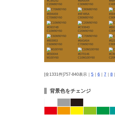
#CB5252
#BA5054
#A8
C20M80Y60
C30M80Y60
C40
#694A59
#4F485A
#30
C70M80Y60
C80M80Y60
C90
#D9374B
#C9384D
#B9
C10M90Y60
C20M90Y60
C30
#803953
#6A3A54
#52
C60M90Y60
C70M90Y60
C80
#E60044
#D70146
#C8
M100Y60
C10M100Y60
C20
[全1331件]757-840表示｜
5
｜
6
｜
7
｜
8
背景色をチェンジ