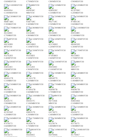
C60M50Y30
C70M50Y30
C80M50Y30
C90M50Y30
#006994
#EF858C
#DF828C
#CD7E8C
C100M50Y30
M60Y30
C10M60Y30
C20M60Y30
#BB7A8C
#A8758C
#92718C
#7B6C8C
C30M60Y30
C40M60Y30
C50M60Y30
C60M60Y30
#61688C
#41648C
#01608C
#005D8C
C70M60Y30
C80M60Y30
C90M60Y30
C100M60Y30
#EC6D81
#DC6B82
#CC6882
#BA6582
M70Y30
C10M70Y30
C20M70Y30
C30M70Y30
#A76283
#935E83
#7D5B83
#655883
C40M70Y30
C50M70Y30
C60M70Y30
C70M70Y30
#485583
#215283
#005083
#E95377
C80M70Y30
C90M70Y30
C100M70Y30
M80Y30
#DA5278
#CA5178
#B94F79
#A74D7A
C10M80Y30
C20M80Y30
C30M80Y30
C40M80Y30
#934B7A
#7E4A7B
#68487B
#4E467B
C50M80Y30
C60M80Y30
C70M80Y30
C80M80Y30
#2E457C
#00437C
#E7336E
#D8346E
C90M80Y30
C100M80Y30
M90Y30
C10M90Y30
#C9356F
#B83570
#A73671
#943672
C20M90Y30
C30M90Y30
C40M90Y30
C50M90Y30
#7F3673
#6A3674
#523674
#373675
C60M90Y30
C70M90Y30
C80M90Y30
C90M90Y30
#0F3675
#E50065
#D70066
#C70067