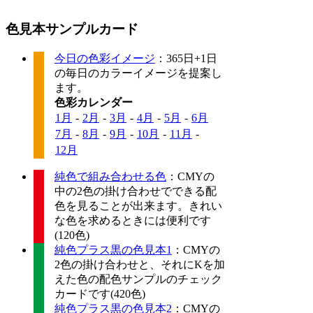
色見本サンプルカード
今日の色彩イメージ
：365日+1日
の毎日のカラーイメージを提案し
ます。
色彩カレンダー
1月
-
2月
-
3月
-
4月
-
5月
-
6月
7月
-
8月
-
9月
-
10月
-
11月
-
12月
純色で組み合わせる色
：CMYの
中の2色の掛け合わせでできる配
色を見ることが出来ます。きれい
な色を求めるときには便利です
(120色)
純色プラス黒の色見本1
：CMYの
2色の掛け合わせと、それにKを加
えた色の配色サンプルのチェック
カードです(420色)
純色プラス黒の色見本2
：CMYの