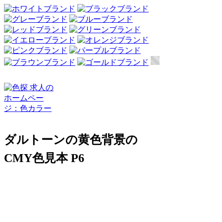
ダルトーンの黄色背景の
CMY色見本 P6