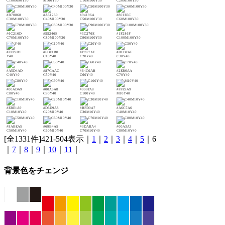
C100M90Y30
M100Y30
C10M100Y30
C20M100Y30
#B70868
#A61269
#94196A
#801E6C
C30M100Y30
C40M100Y30
C50M100Y30
C60M100Y30
#6C216D
#55246E
#3C276E
#1F286F
C70M100Y30
C80M100Y30
C90M100Y30
C100M100Y30
#FFF9B1
#EDF1B0
#D7E7AF
#BFDEAE
Y40
C10Y40
C20Y40
C30Y40
#A5D4AD
#87CAAC
#64C0AB
#2EB6AA
C40Y40
C50Y40
C60Y40
C70Y40
#00ADA9
#00A5A8
#009FA8
#FFE9A9
C80Y40
C90Y40
C100Y40
M10Y40
#EBE1A9
#D6D9A8
#BFD0A7
#A6C7A6
C10M10Y40
C20M10Y40
C30M10Y40
C40M10Y40
#8ABEA5
#69B4A5
#3DABA4
#00A3A3
C50M10Y40
C60M10Y40
C70M10Y40
C80M10Y40
[全1331件]421-504表示｜
1
｜
2
｜
3
｜
4
｜
5
｜6
｜
7
｜
8
｜
9
｜
10
｜
11
｜
背景色をチェンジ