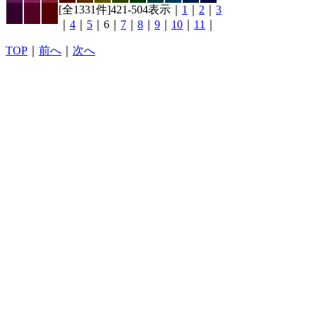
[全1331件]421-504表示｜
1
｜
2
｜
3
｜
4
｜
5
｜6｜
7
｜
8
｜
9
｜
10
｜
11
｜
TOP
｜
前へ
｜
次へ