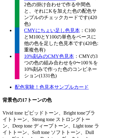
2色の掛け合わせで作る中間色
と、それにKを加えた色の配色サ
ンプルのチェックカードです(420
色)
CMYにちょい足し色見本
：C100
とM100とY100の単色をベースに
他の色を足した色見本です(420色:
重複色有)
10%刻みのCMY色見本
：CMYの3
つの色の組み合わせを0〜100％を
10%刻みで作った色のコンビネー
ション(1331色)
配色実験！色見本サンプルカード
背景色の17トーンの色
Vivid tone ビビッドトーン、Bright toneブラ
イトトーン、Strong tone ストロングトー
ン、Deep tone ディープトーン、Light tone ラ
イトトーン、Soft tone ソフトトーン、Dull