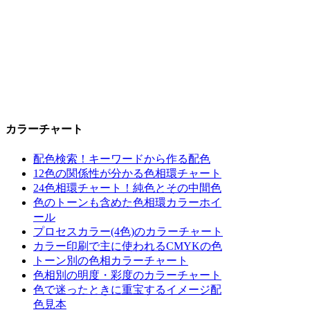
カラーチャート
配色検索！キーワードから作る配色
12色の関係性が分かる色相環チャート
24色相環チャート！純色とその中間色
色のトーンも含めた色相環カラーホイ
ール
プロセスカラー(4色)のカラーチャート
カラー印刷で主に使われるCMYKの色
トーン別の色相カラーチャート
色相別の明度・彩度のカラーチャート
色で迷ったときに重宝するイメージ配
色見本