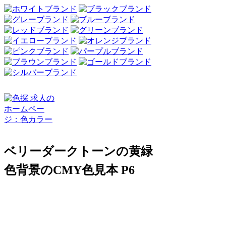
ベリーダークトーンの黄緑
色背景のCMY色見本 P6