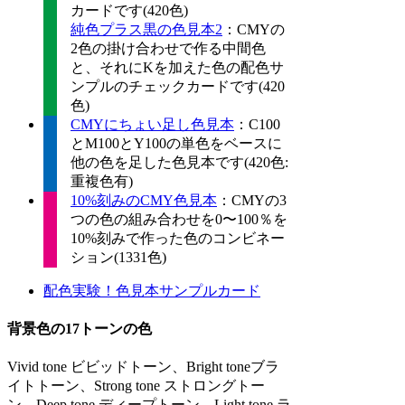
カードです(420色)
純色プラス黒の色見本2
：CMYの
2色の掛け合わせで作る中間色
と、それにKを加えた色の配色サ
ンプルのチェックカードです(420
色)
CMYにちょい足し色見本
：C100
とM100とY100の単色をベースに
他の色を足した色見本です(420色:
重複色有)
10%刻みのCMY色見本
：CMYの3
つの色の組み合わせを0〜100％を
10%刻みで作った色のコンビネー
ション(1331色)
配色実験！色見本サンプルカード
背景色の17トーンの色
Vivid tone ビビッドトーン、Bright toneブラ
イトトーン、Strong tone ストロングトー
ン、Deep tone ディープトーン、Light tone ラ