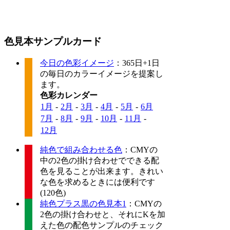
色見本サンプルカード
今日の色彩イメージ
：365日+1日
の毎日のカラーイメージを提案し
ます。
色彩カレンダー
1月
-
2月
-
3月
-
4月
-
5月
-
6月
7月
-
8月
-
9月
-
10月
-
11月
-
12月
純色で組み合わせる色
：CMYの
中の2色の掛け合わせでできる配
色を見ることが出来ます。きれい
な色を求めるときには便利です
(120色)
純色プラス黒の色見本1
：CMYの
2色の掛け合わせと、それにKを加
えた色の配色サンプルのチェック