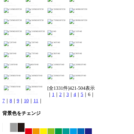
#523674
#373675
#0F3675
#E50065
C80M90Y30
C90M90Y30
C100M90Y30
M100Y30
#D70066
#C70067
#B70868
#A61269
C10M100Y30
C20M100Y30
C30M100Y30
C40M100Y30
#94196A
#801E6C
#6C216D
#55246E
C50M100Y30
C60M100Y30
C70M100Y30
C80M100Y30
#3C276E
#1F286F
#FFF9B1
#EDF1B0
C90M100Y30
C100M100Y30
Y40
C10Y40
#D7E7AF
#BFDEAE
#A5D4AD
#87CAAC
C20Y40
C30Y40
C40Y40
C50Y40
#64C0AB
#2EB6AA
#00ADA9
#00A5A8
C60Y40
C70Y40
C80Y40
C90Y40
#009FA8
#FFE9A9
#EBE1A9
#D6D9A8
C100Y40
M10Y40
C10M10Y40
C20M10Y40
#BFD0A7
#A6C7A6
#8ABEA5
#69B4A5
C30M10Y40
C40M10Y40
C50M10Y40
C60M10Y40
[全1331件]421-504表示
#3DABA4
#00A3A3
｜
1
｜
2
｜
3
｜
4
｜
5
｜6｜
C70M10Y40
C80M10Y40
7
｜
8
｜
9
｜
10
｜
11
｜
背景色をチェンジ