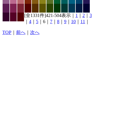
[全1331件]421-504表示｜
1
｜
2
｜
3
｜
4
｜
5
｜6｜
7
｜
8
｜
9
｜
10
｜
11
｜
TOP
｜
前へ
｜
次へ