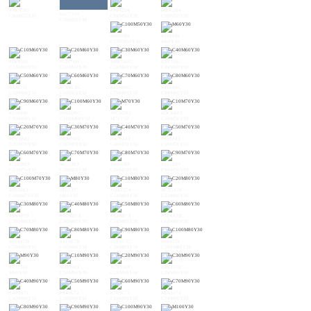
#787C95
#367294
#006D94
#5C7795
C60M50Y30
C80M50Y30
C90M50Y30
C70M50Y30
#006994
#EF858C
C100M50Y30
M60Y30
#DF828C
#CD7E8C
#BB7A8C
#A8758C
C10M60Y30
C20M60Y30
C30M60Y30
C40M60Y30
#92718C
#7B6C8C
#61688C
#41648C
C50M60Y30
C60M60Y30
C70M60Y30
C80M60Y30
#01608C
#005D8C
#EC6D81
#DC6B82
C90M60Y30
C100M60Y30
M70Y30
C10M70Y30
#CC6882
#BA6582
#A76283
#935E83
C20M70Y30
C30M70Y30
C40M70Y30
C50M70Y30
#7D5B83
#655883
#485583
#215283
C60M70Y30
C70M70Y30
C80M70Y30
C90M70Y30
#005083
#E95377
#DA5278
#CA5178
C100M70Y30
M80Y30
C10M80Y30
C20M80Y30
#B94F79
#A74D7A
#934B7A
#7E4A7B
C30M80Y30
C40M80Y30
C50M80Y30
C60M80Y30
#68487B
#4E467B
#2E457C
#00437C
C70M80Y30
C80M80Y30
C90M80Y30
C100M80Y30
#E7336E
#D8346E
#C9356F
#B83570
M90Y30
C10M90Y30
C20M90Y30
C30M90Y30
#A73671
#943672
#7F3673
#6A3674
C40M90Y30
C50M90Y30
C60M90Y30
C70M90Y30