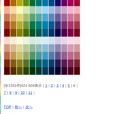
[全1331件]421-504表示｜
1
｜
2
｜
3
｜
4
｜
5
｜6｜
7
｜
8
｜
9
｜
10
｜
11
｜
TOP
｜
前へ
｜
次へ