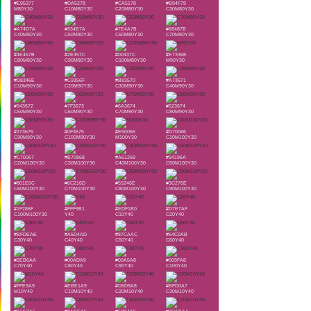
#E95377
#DA5278
#CA5178
#B94F79
M80Y30
C10M80Y30
C20M80Y30
C30M80Y30
#A74D7A
#934B7A
#7E4A7B
#68487B
C40M80Y30
C50M80Y30
C60M80Y30
C70M80Y30
#4E467B
#2E457C
#00437C
#E7336E
C80M80Y30
C90M80Y30
C100M80Y30
M90Y30
#D8346E
#C9356F
#B83570
#A73671
C10M90Y30
C20M90Y30
C30M90Y30
C40M90Y30
#943672
#7F3673
#6A3674
#523674
C50M90Y30
C60M90Y30
C70M90Y30
C80M90Y30
#373675
#0F3675
#E50065
#D70066
C90M90Y30
C100M90Y30
M100Y30
C10M100Y30
#C70067
#B70868
#A61269
#94196A
C20M100Y30
C30M100Y30
C40M100Y30
C50M100Y30
#801E6C
#6C216D
#55246E
#3C276E
C60M100Y30
C70M100Y30
C80M100Y30
C90M100Y30
#1F286F
#FFF9B1
#EDF1B0
#D7E7AF
C100M100Y30
Y40
C10Y40
C20Y40
#BFDEAE
#A5D4AD
#87CAAC
#64C0AB
C30Y40
C40Y40
C50Y40
C60Y40
#2EB6AA
#00ADA9
#00A5A8
#009FA8
C70Y40
C80Y40
C90Y40
C100Y40
#FFE9A9
#EBE1A9
#D6D9A8
#BFD0A7
M10Y40
C10M10Y40
C20M10Y40
C30M10Y40