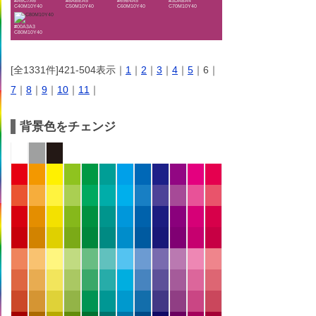
#A6C7A6
#8ABEA5
#69B4A5
#3DABA4
C40M10Y40
C50M10Y40
C60M10Y40
C70M10Y40
#00A3A3
C80M10Y40
[全1331件]421-504表示｜
1
｜
2
｜
3
｜
4
｜
5
｜6｜
7
｜
8
｜
9
｜
10
｜
11
｜
背景色をチェンジ