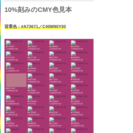
10%刻みのCMY色見本
背景色：#A73671／C40M90Y30
#CF9297
#BC8D97
#A88896
#918296
C20M50Y30
C30M50Y30
C40M50Y30
C50M50Y30
#787C95
#5C7795
#367294
#006D94
C60M50Y30
C70M50Y30
C80M50Y30
C90M50Y30
#006994
#EF858C
#DF828C
#CD7E8C
C100M50Y30
M60Y30
C10M60Y30
C20M60Y30
#A8758C
#92718C
#7B6C8C
C40M60Y30
C50M60Y30
C60M60Y30
#BB7A8C
#61688C
#41648C
#01608C
C30M60Y30
C70M60Y30
C80M60Y30
C90M60Y30
#005D8C
#EC6D81
#DC6B82
#CC6882
C100M60Y30
M70Y30
C10M70Y30
C20M70Y30
#BA6582
#A76283
#935E83
#7D5B83
C30M70Y30
C40M70Y30
C50M70Y30
C60M70Y30
#655883
#485583
#215283
#005083
C70M70Y30
C80M70Y30
C90M70Y30
C100M70Y30