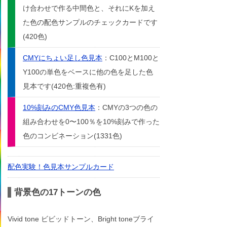
け合わせで作る中間色と、それにKを加え
た色の配色サンプルのチェックカードです
(420色)
CMYにちょい足し色見本
：C100とM100と
Y100の単色をベースに他の色を足した色
見本です(420色:重複色有)
10%刻みのCMY色見本
：CMYの3つの色の
組み合わせを0〜100％を10%刻みで作った
色のコンビネーション(1331色)
配色実験！色見本サンプルカード
背景色の17トーンの色
Vivid tone ビビッドトーン、Bright toneブライ