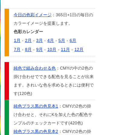
今日の色彩イメージ
：365日+1日の毎日の
カラーイメージを提案します。
色彩カレンダー
1月
-
2月
-
3月
-
4月
-
5月
-
6月
7月
-
8月
-
9月
-
10月
-
11月
-
12月
純色で組み合わせる色
：CMYの中の2色の
掛け合わせでできる配色を見ることが出来
ます。きれいな色を求めるときには便利で
す(120色)
純色プラス黒の色見本1
：CMYの2色の掛
け合わせと、それにKを加えた色の配色サ
ンプルのチェックカードです(420色)
純色プラス黒の色見本2
：CMYの2色の掛