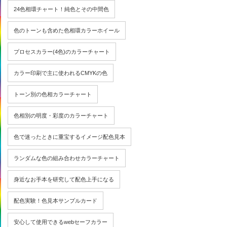
24色相環チャート！純色とその中間色
色のトーンも含めた色相環カラーホイール
プロセスカラー(4色)のカラーチャート
カラー印刷で主に使われるCMYKの色
トーン別の色相カラーチャート
色相別の明度・彩度のカラーチャート
色で迷ったときに重宝するイメージ配色見本
ランダムな色の組み合わせカラーチャート
身近なお手本を研究して配色上手になる
配色実験！色見本サンプルカード
安心して使用できるwebセーフカラー