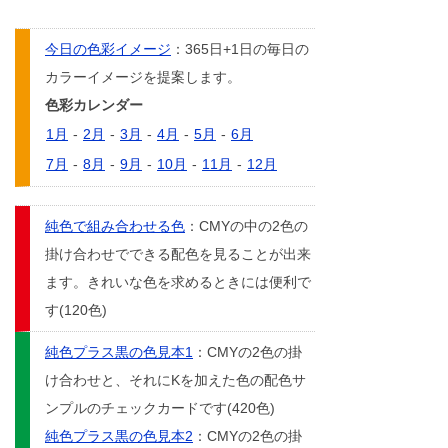
今日の色彩イメージ
：365日+1日の毎日の
カラーイメージを提案します。
色彩カレンダー
1月
-
2月
-
3月
-
4月
-
5月
-
6月
7月
-
8月
-
9月
-
10月
-
11月
-
12月
純色で組み合わせる色
：CMYの中の2色の
掛け合わせでできる配色を見ることが出来
ます。きれいな色を求めるときには便利で
す(120色)
純色プラス黒の色見本1
：CMYの2色の掛
け合わせと、それにKを加えた色の配色サ
ンプルのチェックカードです(420色)
純色プラス黒の色見本2
：CMYの2色の掛