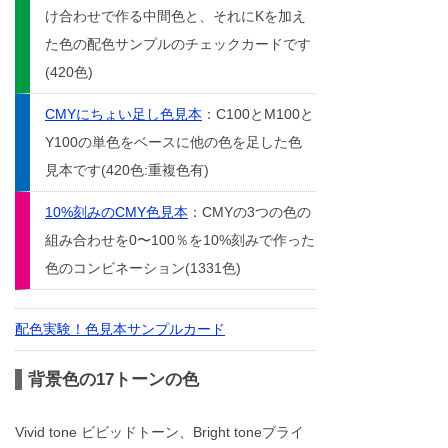
け合わせで作る中間色と、それにKを加え
た色の配色サンプルのチェックカードです
(420色)
CMYにちょい足し色見本
：C100とM100と
Y100の単色をベースに他の色を足した色
見本です(420色:重複色有)
10%刻みのCMY色見本
：CMYの3つの色の
組み合わせを0〜100％を10%刻みで作った
色のコンビネーション(1331色)
配色実験！色見本サンプルカード
背景色の17トーンの色
Vivid tone ビビッドトーン、Bright toneブライ