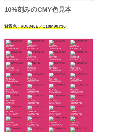
10%刻みのCMY色見本
背景色：#D8346E／C10M90Y30
#CF9297
#BC8D97
#A88896
#918296
C20M50Y30
C30M50Y30
C40M50Y30
C50M50Y30
#787C95
#5C7795
#367294
#006D94
C60M50Y30
C70M50Y30
C80M50Y30
C90M50Y30
#006994
#EF858C
#DF828C
#CD7E8C
C100M50Y30
M60Y30
C10M60Y30
C20M60Y30
#BB7A8C
#A8758C
#92718C
#7B6C8C
C30M60Y30
C40M60Y30
C50M60Y30
C60M60Y30
#61688C
#41648C
#01608C
#005D8C
C70M60Y30
C80M60Y30
C90M60Y30
C100M60Y30
#EC6D81
#DC6B82
#CC6882
#BA6582
M70Y30
C10M70Y30
C20M70Y30
C30M70Y30
#A76283
#935E83
#7D5B83
#655883
C40M70Y30
C50M70Y30
C60M70Y30
C70M70Y30
#485583
#215283
#005083
#E95377
C80M70Y30
C90M70Y30
C100M70Y30
M80Y30