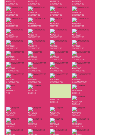
#DA5278
#CA5178
#B94F79
#A74D7A
C10M80Y30
C20M80Y30
C30M80Y30
C40M80Y30
#934B7A
#7E4A7B
#68487B
#4E467B
C50M80Y30
C60M80Y30
C70M80Y30
C80M80Y30
#2E457C
#00437C
#E7336E
#D8346E
C90M80Y30
C100M80Y30
M90Y30
C10M90Y30
#C9356F
#B83570
#A73671
#943672
C20M90Y30
C30M90Y30
C40M90Y30
C50M90Y30
#7F3673
#6A3674
#523674
#373675
C60M90Y30
C70M90Y30
C80M90Y30
C90M90Y30
#0F3675
#E50065
#D70066
#C70067
C100M90Y30
M100Y30
C10M100Y30
C20M100Y30
#B70868
#A61269
#94196A
#801E6C
C30M100Y30
C40M100Y30
C50M100Y30
C60M100Y30
#6C216D
#55246E
#3C276E
#1F286F
C70M100Y30
C80M100Y30
C90M100Y30
C100M100Y30
#FFF9B1
#EDF1B0
#BFDEAE
Y40
C10Y40
C30Y40
#D7E7AF
#A5D4AD
C20Y40
C40Y40
#87CAAC
#64C0AB
#2EB6AA
#00ADA9
C50Y40
C60Y40
C70Y40
C80Y40
#00A5A8
#009FA8
#FFE9A9
#EBE1A9
C90Y40
C100Y40
M10Y40
C10M10Y40