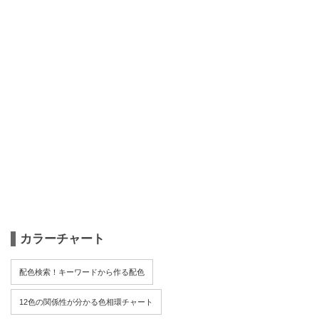
カラーチャート
配色検索！キーワードから作る配色
12色の関係性が分かる色相環チャート