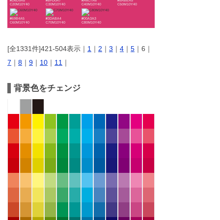
#D6D9A8
#BFD0A7
#A6C7A6
#8ABEA5
C20M10Y40
C30M10Y40
C40M10Y40
C50M10Y40
#69B4A5
#3DABA4
#00A3A3
C60M10Y40
C70M10Y40
C80M10Y40
[全1331件]421-504表示｜
1
｜
2
｜
3
｜
4
｜
5
｜6｜
7
｜
8
｜
9
｜
10
｜
11
｜
背景色をチェンジ