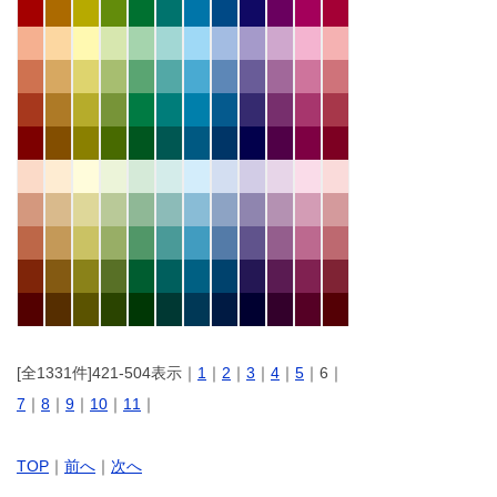
[全1331件]421-504表示｜
1
｜
2
｜
3
｜
4
｜
5
｜6｜
7
｜
8
｜
9
｜
10
｜
11
｜
TOP
｜
前へ
｜
次へ