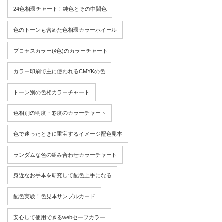
24色相環チャート！純色とその中間色
色のトーンも含めた色相環カラーホイール
プロセスカラー(4色)のカラーチャート
カラー印刷で主に使われるCMYKの色
トーン別の色相カラーチャート
色相別の明度・彩度のカラーチャート
色で迷ったときに重宝するイメージ配色見本
ランダムな色の組み合わせカラーチャート
身近なお手本を研究して配色上手になる
配色実験！色見本サンプルカード
安心して使用できるwebセーフカラー