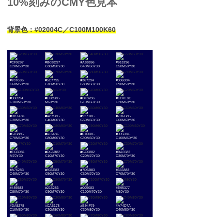
10%刻みのCMY色見本
背景色：#02004C／C100M100K60
#CF9297
#BC8D97
#A88896
#918296
C20M50Y30
C30M50Y30
C40M50Y30
C50M50Y30
#787C95
#5C7795
#367294
#006D94
C60M50Y30
C70M50Y30
C80M50Y30
C90M50Y30
#006994
#EF858C
#DF828C
#CD7E8C
C100M50Y30
M60Y30
C10M60Y30
C20M60Y30
#BB7A8C
#A8758C
#92718C
#7B6C8C
C30M60Y30
C40M60Y30
C50M60Y30
C60M60Y30
#61688C
#41648C
#01608C
#005D8C
C70M60Y30
C80M60Y30
C90M60Y30
C100M60Y30
#EC6D81
#DC6B82
#CC6882
#BA6582
M70Y30
C10M70Y30
C20M70Y30
C30M70Y30
#A76283
#935E83
#7D5B83
#655883
C40M70Y30
C50M70Y30
C60M70Y30
C70M70Y30
#485583
#215283
#005083
#E95377
C80M70Y30
C90M70Y30
C100M70Y30
M80Y30
#DA5278
#CA5178
#B94F79
#A74D7A
C10M80Y30
C20M80Y30
C30M80Y30
C40M80Y30