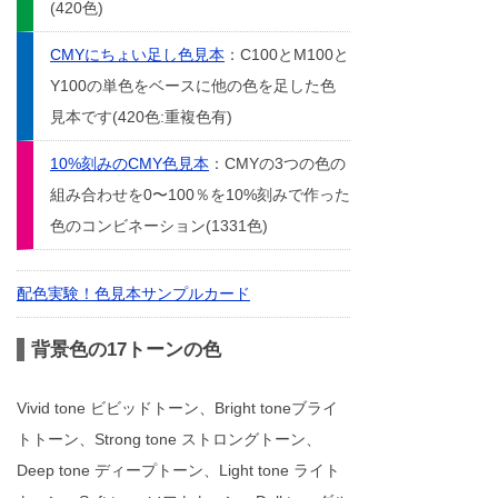
(420色)
CMYにちょい足し色見本
：C100とM100と
Y100の単色をベースに他の色を足した色
見本です(420色:重複色有)
10%刻みのCMY色見本
：CMYの3つの色の
組み合わせを0〜100％を10%刻みで作った
色のコンビネーション(1331色)
配色実験！色見本サンプルカード
背景色の17トーンの色
Vivid tone ビビッドトーン、Bright toneブライ
トトーン、Strong tone ストロングトーン、
Deep tone ディープトーン、Light tone ライト