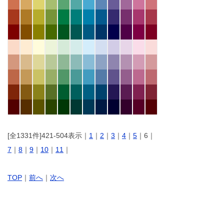
[全1331件]421-504表示｜
1
｜
2
｜
3
｜
4
｜
5
｜6｜
7
｜
8
｜
9
｜
10
｜
11
｜
TOP
｜
前へ
｜
次へ