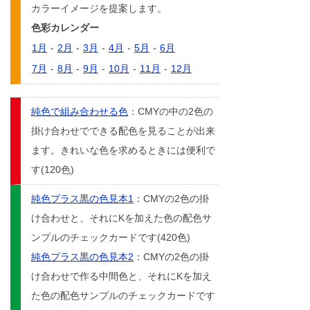
カラーイメージを提案します。
色彩カレンダー
1月
-
2月
-
3月
-
4月
-
5月
-
6月
7月
-
8月
-
9月
-
10月
-
11月
-
12月
純色で組み合わせる色
：CMYの中の2色の
掛け合わせでできる配色を見ることが出来
ます。きれいな色を求めるときには便利で
す(120色)
純色プラス黒の色見本1
：CMYの2色の掛
け合わせと、それにKを加えた色の配色サ
ンプルのチェックカードです(420色)
純色プラス黒の色見本2
：CMYの2色の掛
け合わせで作る中間色と、それにKを加え
た色の配色サンプルのチェックカードです