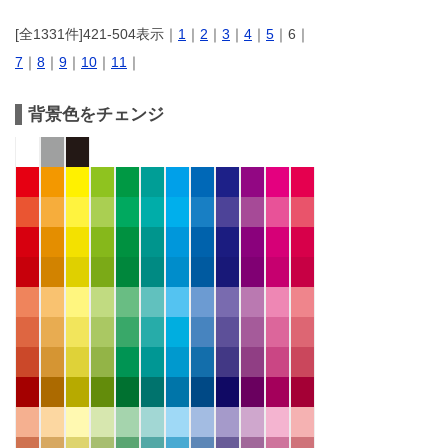
[全1331件]421-504表示｜
1
｜
2
｜
3
｜
4
｜
5
｜6｜
7
｜
8
｜
9
｜
10
｜
11
｜
背景色をチェンジ