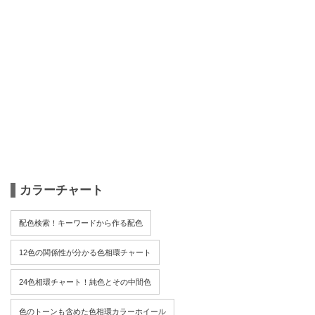
カラーチャート
配色検索！キーワードから作る配色
12色の関係性が分かる色相環チャート
24色相環チャート！純色とその中間色
色のトーンも含めた色相環カラーホイール