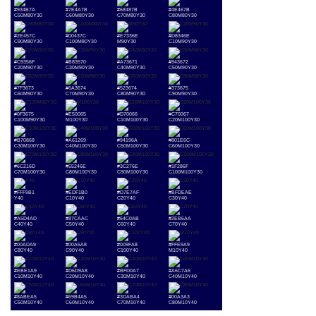
#934B7A
#7E4A7B
#68487B
#4E467B
C50M80Y30
C60M80Y30
C70M80Y30
C80M80Y30
#2E457C
#00437C
#E7336E
#D8346E
C90M80Y30
C100M80Y30
M90Y30
C10M90Y30
#C9356F
#B83570
#A73671
#943672
C20M90Y30
C30M90Y30
C40M90Y30
C50M90Y30
#7F3673
#6A3674
#523674
#373675
C60M90Y30
C70M90Y30
C80M90Y30
C90M90Y30
#0F3675
#E50065
#D70066
#C70067
C100M90Y30
M100Y30
C10M100Y30
C20M100Y30
#B70868
#A61269
#94196A
#801E6C
C30M100Y30
C40M100Y30
C50M100Y30
C60M100Y30
#6C216D
#55246E
#3C276E
#1F286F
C70M100Y30
C80M100Y30
C90M100Y30
C100M100Y30
#FFF9B1
#EDF1B0
#D7E7AF
#BFDEAE
Y40
C10Y40
C20Y40
C30Y40
#A5D4AD
#87CAAC
#64C0AB
#2EB6AA
C40Y40
C50Y40
C60Y40
C70Y40
#00ADA9
#00A5A8
#009FA8
#FFE9A9
C80Y40
C90Y40
C100Y40
M10Y40
#EBE1A9
#D6D9A8
#BFD0A7
#A6C7A6
C10M10Y40
C20M10Y40
C30M10Y40
C40M10Y40
#8ABEA5
#69B4A5
#3DABA4
#00A3A3
C50M10Y40
C60M10Y40
C70M10Y40
C80M10Y40