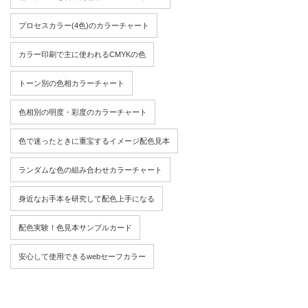
プロセスカラー(4色)のカラーチャート
カラー印刷で主に使われるCMYKの色
トーン別の色相カラーチャート
色相別の明度・彩度のカラーチャート
色で迷ったときに重宝するイメージ配色見本
ランダムな色の組み合わせカラーチャート
身近なお手本を研究して配色上手になる
配色実験！色見本サンプルカード
安心して使用できるwebセーフカラー