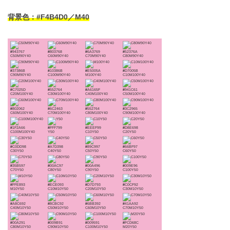
背景色：#F4B4D0／M40
#943767
#803768
#6A3769
#52376A
C50M90Y40
C60M90Y40
C70M90Y40
C80M90Y40
#37386B
#10386B
#E5005A
#D7005B
C90M90Y40
C100M90Y40
M100Y40
C10M100Y40
#C7025D
#552764
#A6165F
#941C61
C20M100Y40
C30M100Y40
C40M100Y40
C50M100Y40
#802062
#6C2463
#552764
#3C2965
C60M100Y40
C70M100Y40
C80M100Y40
C90M100Y40
#1F2A66
#FFF799
#EEEF99
#D8E698
C100M100Y40
Y50
C10Y50
C20Y50
#C0DD98
#A7D398
#89C997
#66BF97
C30Y50
C40Y50
C50Y50
C60Y50
#35B597
#00AC97
#00A496
#009E96
C70Y50
C80Y50
C90Y50
C100Y50
#FFE893
#ECE093
#D7D793
#C0CF92
M10Y50
C10M10Y50
C20M10Y50
C30M10Y50
#A8C692
#8CBC92
#6BB392
#41AA92
C40M10Y50
C50M10Y50
C60M10Y50
C70M10Y50
#00A291
#009B91
#009591
#FCD68C
C80M10Y50
C90M10Y50
C100M10Y50
M20Y50