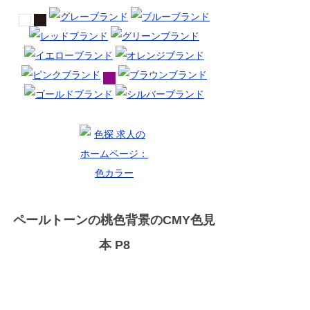
ペールトーンの桃色背景のCMY色見
本 P8