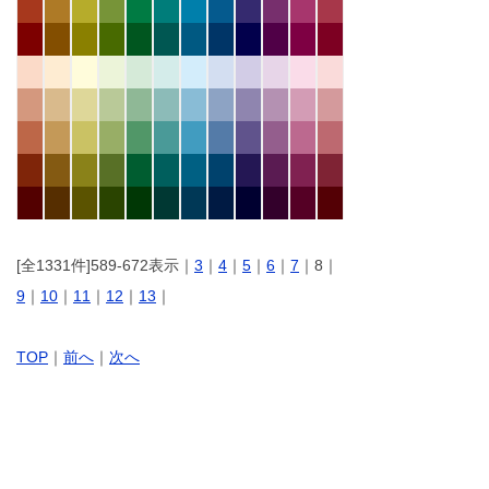
[全1331件]589-672表示｜
3
｜
4
｜
5
｜
6
｜
7
｜8｜
9
｜
10
｜
11
｜
12
｜
13
｜
TOP
｜
前へ
｜
次へ