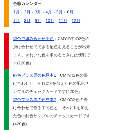
色彩カレンダー
1月
-
2月
-
3月
-
4月
-
5月
-
6月
7月
-
8月
-
9月
-
10月
-
11月
-
12月
純色で組み合わせる色
：CMYの中の2色の
掛け合わせでできる配色を見ることが出来
ます。きれいな色を求めるときには便利で
す(120色)
純色プラス黒の色見本1
：CMYの2色の掛
け合わせと、それにKを加えた色の配色サ
ンプルのチェックカードです(420色)
純色プラス黒の色見本2
：CMYの2色の掛
け合わせで作る中間色と、それにKを加え
た色の配色サンプルのチェックカードです
(420色)