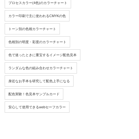
プロセスカラー(4色)のカラーチャート
カラー印刷で主に使われるCMYKの色
トーン別の色相カラーチャート
色相別の明度・彩度のカラーチャート
色で迷ったときに重宝するイメージ配色見本
ランダムな色の組み合わせカラーチャート
身近なお手本を研究して配色上手になる
配色実験！色見本サンプルカード
安心して使用できるwebセーフカラー