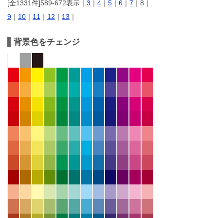
[全1331件]589-672表示｜
3
｜
4
｜
5
｜
6
｜
7
｜8｜
9
｜
10
｜
11
｜
12
｜
13
｜
背景色をチェンジ