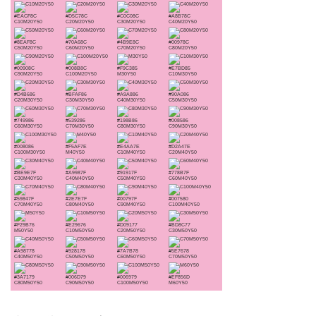
#EACF8C
#D5C78C
#C0C08C
#A8B78C
C10M20Y50
C20M20Y50
C30M20Y50
C40M20Y50
#8EAF8C
#70A68C
#4B9E8C
#00978C
C50M20Y50
C60M20Y50
C70M20Y50
C80M20Y50
#00908C
#008B8C
#F9C385
#E7BD85
C90M20Y50
C100M20Y50
M30Y50
C10M30Y50
#D4B686
#BFAF86
#A9A886
#90A086
C20M30Y50
C30M30Y50
C40M30Y50
C50M30Y50
#749986
#539286
#198B86
#008586
C60M30Y50
C70M30Y50
C80M30Y50
C90M30Y50
#008086
#F5AF7E
#E4AA7E
#D2A47E
C100M30Y50
M40Y50
C10M40Y50
C20M40Y50
#BE9E7F
#A9987F
#91917F
#778B7F
C30M40Y50
C40M40Y50
C50M40Y50
C60M40Y50
#59847F
#2E7E7F
#00797F
#007580
C70M40Y50
C80M40Y50
C90M40Y50
C100M40Y50
#F29B76
#E29676
#D09177
#BD8C77
M50Y50
C10M50Y50
C20M50Y50
C30M50Y50
#A98778
#928178
#7A7B78
#5E7678
C40M50Y50
C50M50Y50
C60M50Y50
C70M50Y50
#3A7179
#006D79
#006979
#EF856D
C80M50Y50
C90M50Y50
C100M50Y50
M60Y50