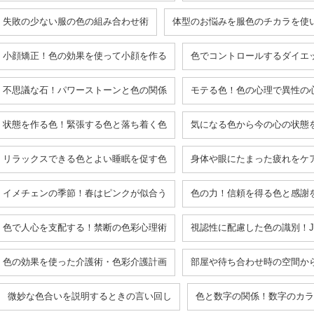
失敗の少ない服の色の組み合わせ術
体型のお悩みを服色のチカラを使
小顔矯正！色の効果を使って小顔を作る
色でコントロールするダイエ
不思議な石！パワーストーンと色の関係
モテる色！色の心理で異性の
状態を作る色！緊張する色と落ち着く色
気になる色から今の心の状態
リラックスできる色とよい睡眠を促す色
身体や眼にたまった疲れをケ
イメチェンの季節！春はピンクが似合う
色の力！信頼を得る色と感謝
色で人心を支配する！禁断の色彩心理術
視認性に配慮した色の識別！J
色の効果を使った介護術・色彩介護計画
部屋や待ち合わせ時の空間か
微妙な色合いを説明するときの言い回し
色と数字の関係！数字のカラ