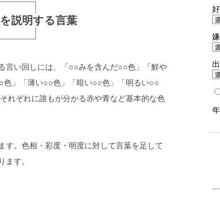
態を説明する言葉
る言い回しには、「○○みを含んだ○○色」「鮮や
○色」「薄い○○色」「暗い○○色」「明るい○○
はそれぞれに誰もが分かる赤や青など基本的な色
ます。色相・彩度・明度に対して言葉を足して
ります。