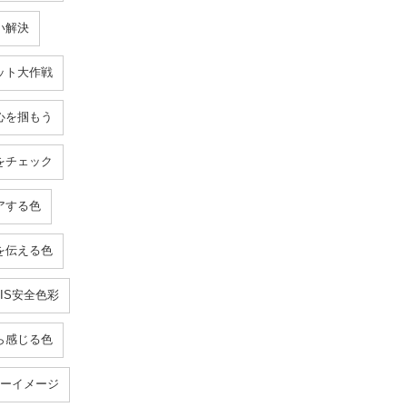
い解決
ット大作戦
心を掴もう
をチェック
アする色
を伝える色
IS安全色彩
ら感じる色
ーイメージ