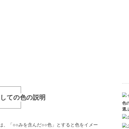
対しての色の説明
色
選
は、「○○みを含んだ○○色」とすると色をイメー