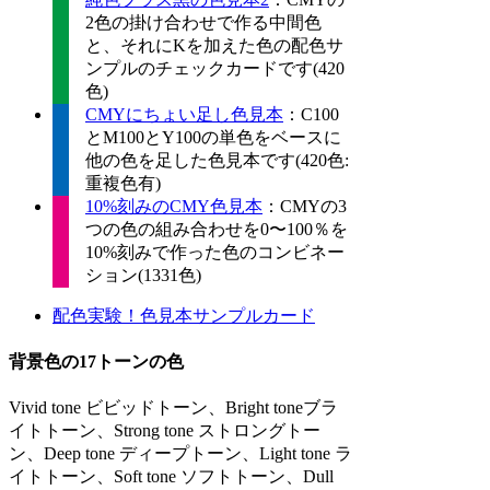
2色の掛け合わせで作る中間色
と、それにKを加えた色の配色サ
ンプルのチェックカードです(420
色)
CMYにちょい足し色見本
：C100
とM100とY100の単色をベースに
他の色を足した色見本です(420色:
重複色有)
10%刻みのCMY色見本
：CMYの3
つの色の組み合わせを0〜100％を
10%刻みで作った色のコンビネー
ション(1331色)
配色実験！色見本サンプルカード
背景色の17トーンの色
Vivid tone ビビッドトーン、Bright toneブラ
イトトーン、Strong tone ストロングトー
ン、Deep tone ディープトーン、Light tone ラ
イトトーン、Soft tone ソフトトーン、Dull