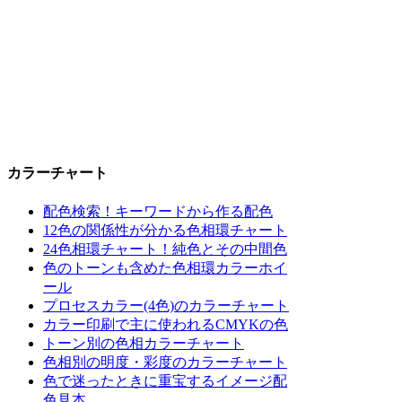
カラーチャート
配色検索！キーワードから作る配色
12色の関係性が分かる色相環チャート
24色相環チャート！純色とその中間色
色のトーンも含めた色相環カラーホイ
ール
プロセスカラー(4色)のカラーチャート
カラー印刷で主に使われるCMYKの色
トーン別の色相カラーチャート
色相別の明度・彩度のカラーチャート
色で迷ったときに重宝するイメージ配
色見本