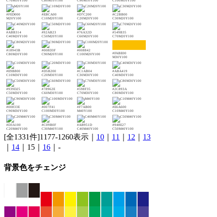
C70M10Y100
C80M10Y100
C90M10Y100
C100M10Y100
#FED000
#EBCA00
#D7C200
#C2BB00
M20Y100
C10M20Y100
C20M20Y100
C30M20Y100
#ABB314
#92AB23
#76A32D
#549B35
C40M20Y100
C50M20Y100
C60M20Y100
C70M20Y100
#18943B
#008D3F
#008842
#FABE00
C80M20Y100
C90M20Y100
C100M20Y100
M30Y100
#E9B800
#D5B200
#C1AB04
#ABA419
C10M30Y100
C20M30Y100
C30M30Y100
C40M30Y100
#939D25
#78962E
#598F35
#2C893A
C50M30Y100
C60M30Y100
C70M30Y100
C80M30Y100
#00833E
#007F41
#F7AB00
#E6A600
C90M30Y100
C100M30Y100
M40Y100
C10M40Y100
#D3A100
#C09B0F
#AB951D
#948E27
C20M40Y100
C30M40Y100
C40M40Y100
C50M40Y100
[全1331件]1177-1260表示｜
10
｜
11
｜
12
｜
13
｜
14
｜15｜
16
｜-
背景色をチェンジ