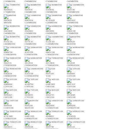
C30M80Y90
C40M80Y90
C50M80Y90
C60M80Y90
#694B3A
#4F493C
#30483E
#004740
C70M80Y90
C80M80Y90
C90M80Y90
C100M80Y90
#E83820
#D93924
#CA3A28
#B93A2C
M90Y90
C10M90Y90
C20M90Y90
C30M90Y90
#A83B30
#943B33
#803B36
#6B3C38
C40M90Y90
C50M90Y90
C60M90Y90
C70M90Y90
#533C3A
#373C3C
#123C3D
#E60020
C80M90Y90
C90M90Y90
C100M90Y90
M100Y90
#D80C24
#C81528
#B81C2B
#A7212E
C10M100Y90
C20M100Y90
C30M100Y90
C40M100Y90
#942531
#812834
#6C2B36
#552E38
C50M100Y90
C60M100Y90
C70M100Y90
C80M100Y90
#3B3039
#1E313B
#FFF100
#F0E900
C90M100Y90
C100M100Y90
Y100
C10Y100
#DBE000
#C4D700
#ABCD03
#8FC31F
C20Y100
C30Y100
C40Y100
C50Y100
#6FBA2C
#45B035
#00A73C
#00A040
C60Y100
C70Y100
C80Y100
C90Y100
#009944
#FFE100
#EEDA00
#D9D200
C100Y100
M10Y100
C10M10Y100
C20M10Y100
#C3CA00
#ABC10D
#90B821
#72AF2D
C30M10Y100
C40M10Y100
C50M10Y100
C60M10Y100
#4DA635
#009E3B
#009740
#009143