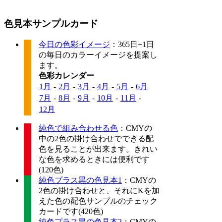
色見本サンプルカード
今日の色彩イメージ
：365日+1日
の毎日のカラーイメージを提案し
ます。
色彩カレンダー
1月
-
2月
-
3月
-
4月
-
5月
-
6月
7月
-
8月
-
9月
-
10月
-
11月
-
12月
純色で組み合わせる色
：CMYの
中の2色の掛け合わせでできる配
色を見ることが出来ます。きれい
な色を求めるときには便利です
(120色)
純色プラス黒の色見本1
：CMYの
2色の掛け合わせと、それにKを加
えた色の配色サンプルのチェック
カードです(420色)
純色プラス黒の色見本2
：CMYの