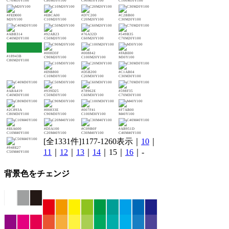
C70M10Y100
C80M10Y100
C90M10Y100
C100M10Y100
#FED000
#EBCA00
#D7C200
#C2BB00
M20Y100
C10M20Y100
C20M20Y100
C30M20Y100
#ABB314
#92AB23
#76A32D
#549B35
C40M20Y100
C50M20Y100
C60M20Y100
C70M20Y100
#008D3F
#008842
#FABE00
#18943B
C90M20Y100
C100M20Y100
M30Y100
C80M20Y100
#E9B800
#D5B200
#C1AB04
C10M30Y100
C20M30Y100
C30M30Y100
#ABA419
#939D25
#78962E
#598F35
C40M30Y100
C50M30Y100
C60M30Y100
C70M30Y100
#2C893A
#00833E
#007F41
#F7AB00
C80M30Y100
C90M30Y100
C100M30Y100
M40Y100
#E6A600
#D3A100
#C09B0F
#AB951D
C10M40Y100
C20M40Y100
C30M40Y100
C40M40Y100
[全1331件]1177-1260表示｜
10
｜
#948E27
11
｜
12
｜
13
｜
14
｜15｜
16
｜-
C50M40Y100
背景色をチェンジ