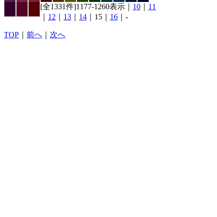
[全1331件]1177-1260表示｜
10
｜
11
｜
12
｜
13
｜
14
｜15｜
16
｜-
TOP
｜
前へ
｜
次へ