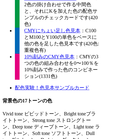
2色の掛け合わせで作る中間色
と、それにKを加えた色の配色サ
ンプルのチェックカードです(420
色)
CMYにちょい足し色見本
：C100
とM100とY100の単色をベースに
他の色を足した色見本です(420色:
重複色有)
10%刻みのCMY色見本
：CMYの3
つの色の組み合わせを0〜100％を
10%刻みで作った色のコンビネー
ション(1331色)
配色実験！色見本サンプルカード
背景色の17トーンの色
Vivid tone ビビッドトーン、Bright toneブラ
イトトーン、Strong tone ストロングトー
ン、Deep tone ディープトーン、Light tone ラ
イトトーン、Soft tone ソフトトーン、Dull