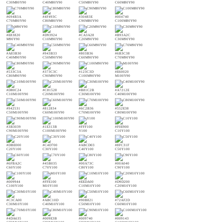
C30M80Y90
C40M80Y90
C50M80Y90
C60M80Y90
#694B3A
#4F493C
#30483E
#004740
C70M80Y90
C80M80Y90
C90M80Y90
C100M80Y90
#E83820
#D93924
#CA3A28
#B93A2C
M90Y90
C10M90Y90
C20M90Y90
C30M90Y90
#A83B30
#943B33
#803B36
#6B3C38
C40M90Y90
C50M90Y90
C60M90Y90
C70M90Y90
#533C3A
#373C3C
#123C3D
#E60020
C80M90Y90
C90M90Y90
C100M90Y90
M100Y90
#D80C24
#C81528
#B81C2B
#A7212E
C10M100Y90
C20M100Y90
C30M100Y90
C40M100Y90
#942531
#812834
#6C2B36
#552E38
C50M100Y90
C60M100Y90
C70M100Y90
C80M100Y90
#3B3039
#1E313B
#FFF100
#F0E900
C90M100Y90
C100M100Y90
Y100
C10Y100
#DBE000
#C4D700
#ABCD03
#8FC31F
C20Y100
C30Y100
C40Y100
C50Y100
#6FBA2C
#45B035
#00A73C
#00A040
C60Y100
C70Y100
C80Y100
C90Y100
#009944
#FFE100
#EEDA00
#D9D200
C100Y100
M10Y100
C10M10Y100
C20M10Y100
#C3CA00
#ABC10D
#90B821
#72AF2D
C30M10Y100
C40M10Y100
C50M10Y100
C60M10Y100
#4DA635
#009E3B
#009740
#009143