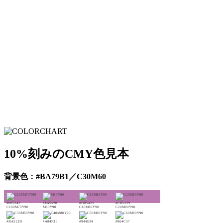
10%刻みのCMY色見本
背景色：#BA79B1／C30M60
#005242
#EA5520
#DB5425
#CB5229
C100M70Y90
M80Y90
C10M80Y90
C20M80Y90
#BA512D
#A84F31
#944E34
#804C37