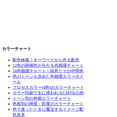
カラーチャート
配色検索！キーワードから作る配色
12色の関係性が分かる色相環チャート
24色相環チャート！純色とその中間色
色のトーンも含めた色相環カラーホイ
ール
プロセスカラー(4色)のカラーチャート
カラー印刷で主に使われるCMYKの色
トーン別の色相カラーチャート
色相別の明度・彩度のカラーチャート
色で迷ったときに重宝するイメージ配
色見本