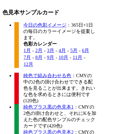
色見本サンプルカード
今日の色彩イメージ
：365日+1日
の毎日のカラーイメージを提案し
ます。
色彩カレンダー
1月
-
2月
-
3月
-
4月
-
5月
-
6月
7月
-
8月
-
9月
-
10月
-
11月
-
12月
純色で組み合わせる色
：CMYの
中の2色の掛け合わせでできる配
色を見ることが出来ます。きれい
な色を求めるときには便利です
(120色)
純色プラス黒の色見本1
：CMYの
2色の掛け合わせと、それにKを加
えた色の配色サンプルのチェック
カードです(420色)
純色プラス黒の色見本2
：CMYの