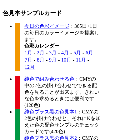
色見本サンプルカード
今日の色彩イメージ
：365日+1日
の毎日のカラーイメージを提案し
ます。
色彩カレンダー
1月
-
2月
-
3月
-
4月
-
5月
-
6月
7月
-
8月
-
9月
-
10月
-
11月
-
12月
純色で組み合わせる色
：CMYの
中の2色の掛け合わせでできる配
色を見ることが出来ます。きれい
な色を求めるときには便利です
(120色)
純色プラス黒の色見本1
：CMYの
2色の掛け合わせと、それにKを加
えた色の配色サンプルのチェック
カードです(420色)
純色プラス黒の色見本2
：CMYの