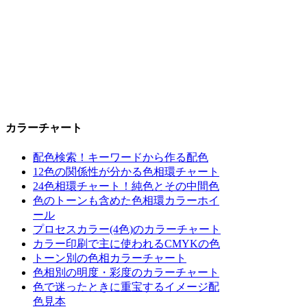
カラーチャート
配色検索！キーワードから作る配色
12色の関係性が分かる色相環チャート
24色相環チャート！純色とその中間色
色のトーンも含めた色相環カラーホイ
ール
プロセスカラー(4色)のカラーチャート
カラー印刷で主に使われるCMYKの色
トーン別の色相カラーチャート
色相別の明度・彩度のカラーチャート
色で迷ったときに重宝するイメージ配
色見本