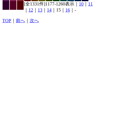
[全1331件]1177-1260表示｜
10
｜
11
｜
12
｜
13
｜
14
｜15｜
16
｜-
TOP
｜
前へ
｜
次へ