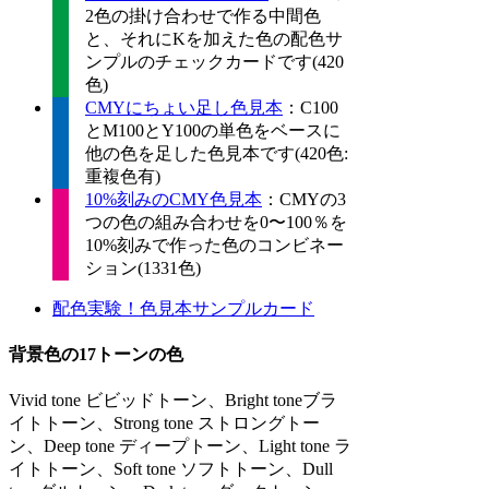
2色の掛け合わせで作る中間色
と、それにKを加えた色の配色サ
ンプルのチェックカードです(420
色)
CMYにちょい足し色見本
：C100
とM100とY100の単色をベースに
他の色を足した色見本です(420色:
重複色有)
10%刻みのCMY色見本
：CMYの3
つの色の組み合わせを0〜100％を
10%刻みで作った色のコンビネー
ション(1331色)
配色実験！色見本サンプルカード
背景色の17トーンの色
Vivid tone ビビッドトーン、Bright toneブラ
イトトーン、Strong tone ストロングトー
ン、Deep tone ディープトーン、Light tone ラ
イトトーン、Soft tone ソフトトーン、Dull