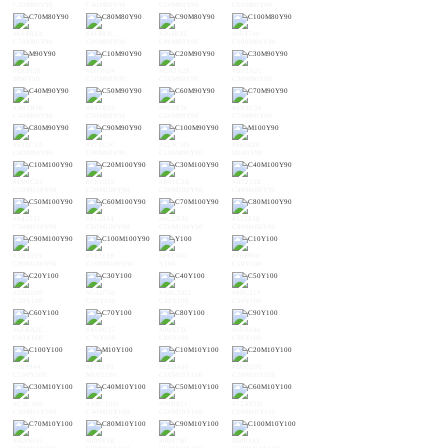
C30M80Y90
C40M80Y90
C50M80Y90
C60M80Y90
#694B3A
#4F493C
#30483E
#004740
C70M80Y90
C80M80Y90
C90M80Y90
C100M80Y90
#E83820
#D93924
#CA3A28
#B93A2C
M90Y90
C10M90Y90
C20M90Y90
C30M90Y90
#A83B30
#943B33
#803B36
#6B3C38
C40M90Y90
C50M90Y90
C60M90Y90
C70M90Y90
#533C3A
#373C3C
#123C3D
#E60020
C80M90Y90
C90M90Y90
C100M90Y90
M100Y90
#D80C24
#C81528
#B81C2B
#A7212E
C10M100Y90
C20M100Y90
C30M100Y90
C40M100Y90
#942531
#812834
#6C2B36
#552E38
C50M100Y90
C60M100Y90
C70M100Y90
C80M100Y90
#3B3039
#1E313B
#FFF100
#F0E900
C90M100Y90
C100M100Y90
Y100
C10Y100
#DBE000
#C4D700
#ABCD03
#8FC31F
C20Y100
C30Y100
C40Y100
C50Y100
#6FBA2C
#45B035
#00A73C
#00A040
C60Y100
C70Y100
C80Y100
C90Y100
#009944
#FFE100
#EEDA00
#D9D200
C100Y100
M10Y100
C10M10Y100
C20M10Y100
#C3CA00
#ABC10D
#90B821
#72AF2D
C30M10Y100
C40M10Y100
C50M10Y100
C60M10Y100
#4DA635
#009E3B
#009740
#009143