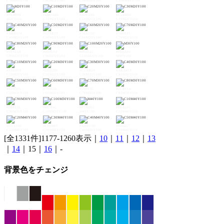
C70M10Y100
C80M10Y100
C90M10Y100
C100M10Y100
#FED000
#EBCA00
#D7C200
#C2BB00
M20Y100
C10M20Y100
C20M20Y100
C30M20Y100
#ABB314
#92AB23
#76A32D
#549B35
C40M20Y100
C50M20Y100
C60M20Y100
C70M20Y100
#18943B
#008D3F
#008842
#FABE00
C80M20Y100
C90M20Y100
C100M20Y100
M30Y100
#E9B800
#D5B200
#C1AB04
#ABA419
C10M30Y100
C20M30Y100
C30M30Y100
C40M30Y100
#939D25
#78962E
#598F35
#2C893A
C50M30Y100
C60M30Y100
C70M30Y100
C80M30Y100
#00833E
#007F41
#F7AB00
#E6A600
C90M30Y100
C100M30Y100
M40Y100
C10M40Y100
#D3A100
#C09B0F
#AB951D
#948E27
C20M40Y100
C30M40Y100
C40M40Y100
C50M40Y100
[全1331件]1177-1260表示｜
10
｜
11
｜
12
｜
13
｜
14
｜15｜
16
｜-
背景色をチェンジ