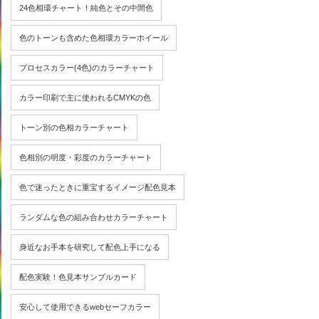
24色相環チャート！純色とその中間色
色のトーンも含めた色相環カラーホイール
プロセスカラー(4色)のカラーチャート
カラー印刷で主に使われるCMYKの色
トーン別の色相カラーチャート
色相別の明度・彩度のカラーチャート
色で迷ったときに重宝するイメージ配色見本
ランダムな色の組み合わせカラーチャート
身近なお手本を研究して配色上手になる
配色実験！色見本サンプルカード
安心して使用できるwebセーフカラー