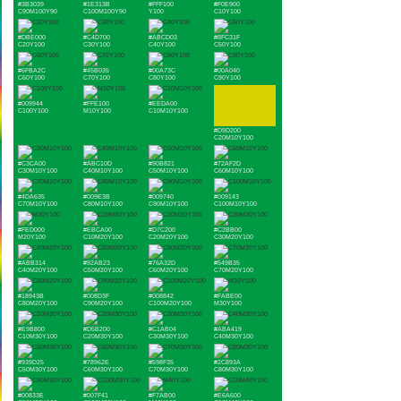
#3B3039
#1E313B
#FFF100
#F0E900
C90M100Y90
C100M100Y90
Y100
C10Y100
#DBE000
#C4D700
#ABCD03
#8FC31F
C20Y100
C30Y100
C40Y100
C50Y100
#6FBA2C
#45B035
#00A73C
#00A040
C60Y100
C70Y100
C80Y100
C90Y100
#009944
#FFE100
#EEDA00
C100Y100
M10Y100
C10M10Y100
#D9D200
C20M10Y100
#C3CA00
#ABC10D
#90B821
#72AF2D
C30M10Y100
C40M10Y100
C50M10Y100
C60M10Y100
#4DA635
#009E3B
#009740
#009143
C70M10Y100
C80M10Y100
C90M10Y100
C100M10Y100
#FED000
#EBCA00
#D7C200
#C2BB00
M20Y100
C10M20Y100
C20M20Y100
C30M20Y100
#ABB314
#92AB23
#76A32D
#549B35
C40M20Y100
C50M20Y100
C60M20Y100
C70M20Y100
#18943B
#008D3F
#008842
#FABE00
C80M20Y100
C90M20Y100
C100M20Y100
M30Y100
#E9B800
#D5B200
#C1AB04
#ABA419
C10M30Y100
C20M30Y100
C30M30Y100
C40M30Y100
#939D25
#78962E
#598F35
#2C893A
C50M30Y100
C60M30Y100
C70M30Y100
C80M30Y100
#00833E
#007F41
#F7AB00
#E6A600