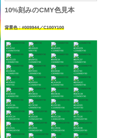
10%刻みのCMY色見本
背景色：#009944／C100Y100
#005242
#EA5520
#DB5425
#CB5229
C100M70Y90
M80Y90
C10M80Y90
C20M80Y90
#BA512D
#A84F31
#944E34
#804C37
C30M80Y90
C40M80Y90
C50M80Y90
C60M80Y90
#694B3A
#4F493C
#30483E
#004740
C70M80Y90
C80M80Y90
C90M80Y90
C100M80Y90
#E83820
#D93924
#CA3A28
#B93A2C
M90Y90
C10M90Y90
C20M90Y90
C30M90Y90
#A83B30
#943B33
#803B36
#6B3C38
C40M90Y90
C50M90Y90
C60M90Y90
C70M90Y90
#533C3A
#373C3C
#123C3D
#E60020
C80M90Y90
C90M90Y90
C100M90Y90
M100Y90
#D80C24
#C81528
#B81C2B
#A7212E
C10M100Y90
C20M100Y90
C30M100Y90
C40M100Y90
#942531
#812834
#6C2B36
#552E38
C50M100Y90
C60M100Y90
C70M100Y90
C80M100Y90