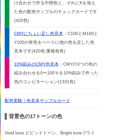
け合わせで作る中間色と、それにKを加え
た色の配色サンプルのチェックカードです
(420色)
CMYにちょい足し色見本
：C100とM100と
Y100の単色をベースに他の色を足した色
見本です(420色:重複色有)
10%刻みのCMY色見本
：CMYの3つの色の
組み合わせを0〜100％を10%刻みで作った
色のコンビネーション(1331色)
配色実験！色見本サンプルカード
背景色の17トーンの色
Vivid tone ビビッドトーン、Bright toneブライ