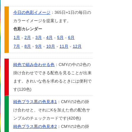
今日の色彩イメージ
：365日+1日の毎日の
カラーイメージを提案します。
色彩カレンダー
1月
-
2月
-
3月
-
4月
-
5月
-
6月
7月
-
8月
-
9月
-
10月
-
11月
-
12月
純色で組み合わせる色
：CMYの中の2色の
掛け合わせでできる配色を見ることが出来
ます。きれいな色を求めるときには便利で
す(120色)
純色プラス黒の色見本1
：CMYの2色の掛
け合わせと、それにKを加えた色の配色サ
ンプルのチェックカードです(420色)
純色プラス黒の色見本2
：CMYの2色の掛