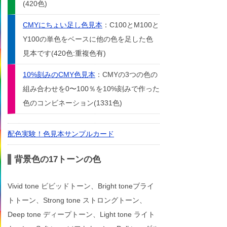
(420色)
CMYにちょい足し色見本
：C100とM100と
Y100の単色をベースに他の色を足した色
見本です(420色:重複色有)
10%刻みのCMY色見本
：CMYの3つの色の
組み合わせを0〜100％を10%刻みで作った
色のコンビネーション(1331色)
配色実験！色見本サンプルカード
背景色の17トーンの色
Vivid tone ビビッドトーン、Bright toneブライ
トトーン、Strong tone ストロングトーン、
Deep tone ディープトーン、Light tone ライト