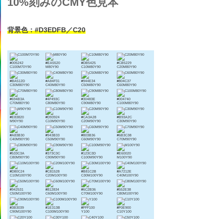
10%刻みのCMY色見本
背景色：#D3EDFB／C20
#005242
#EA5520
#DB5425
#CB5229
C100M70Y90
M80Y90
C10M80Y90
C20M80Y90
#BA512D
#A84F31
#944E34
#804C37
C30M80Y90
C40M80Y90
C50M80Y90
C60M80Y90
#694B3A
#4F493C
#30483E
#004740
C70M80Y90
C80M80Y90
C90M80Y90
C100M80Y90
#E83820
#D93924
#CA3A28
#B93A2C
M90Y90
C10M90Y90
C20M90Y90
C30M90Y90
#A83B30
#943B33
#803B36
#6B3C38
C40M90Y90
C50M90Y90
C60M90Y90
C70M90Y90
#533C3A
#373C3C
#123C3D
#E60020
C80M90Y90
C90M90Y90
C100M90Y90
M100Y90
#D80C24
#C81528
#B81C2B
#A7212E
C10M100Y90
C20M100Y90
C30M100Y90
C40M100Y90
#942531
#812834
#6C2B36
#552E38
C50M100Y90
C60M100Y90
C70M100Y90
C80M100Y90
#3B3039
#1E313B
#FFF100
#F0E900
C90M100Y90
C100M100Y90
Y100
C10Y100