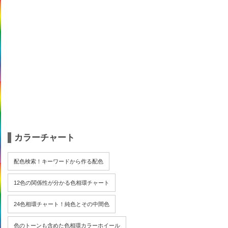
カラーチャート
配色検索！キーワードから作る配色
12色の関係性が分かる色相環チャート
24色相環チャート！純色とその中間色
色のトーンも含めた色相環カラーホイール