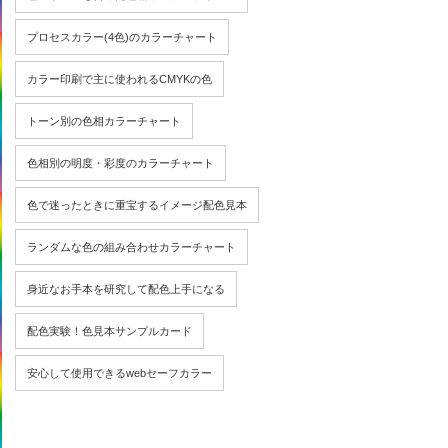
プロセスカラー(4色)のカラーチャート
カラー印刷で主に使われるCMYKの色
トーン別の色相カラーチャート
色相別の明度・彩度のカラーチャート
色で迷ったときに重宝するイメージ配色見本
ランダムな色の組み合わせカラーチャート
身近なお手本を研究して配色上手になる
配色実験！色見本サンプルカード
安心して使用できるwebセーフカラー