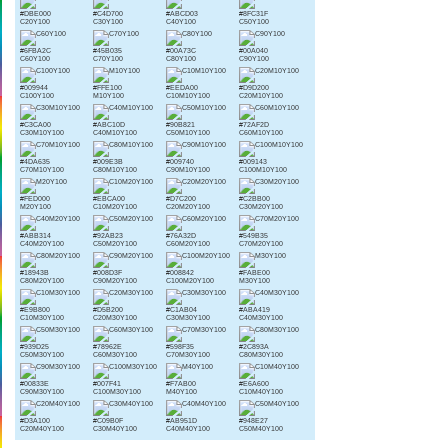
#DBE000
#C4D700
#ABCD03
#8FC31F
C20Y100
C30Y100
C40Y100
C50Y100
#6FBA2C
#45B035
#00A73C
#00A040
C60Y100
C70Y100
C80Y100
C90Y100
#009944
#FFE100
#EEDA00
#D9D200
C100Y100
M10Y100
C10M10Y100
C20M10Y100
#C3CA00
#ABC10D
#90B821
#72AF2D
C30M10Y100
C40M10Y100
C50M10Y100
C60M10Y100
#4DA635
#009E3B
#009740
#009143
C70M10Y100
C80M10Y100
C90M10Y100
C100M10Y100
#FED000
#EBCA00
#D7C200
#C2BB00
M20Y100
C10M20Y100
C20M20Y100
C30M20Y100
#ABB314
#92AB23
#76A32D
#549B35
C40M20Y100
C50M20Y100
C60M20Y100
C70M20Y100
#18943B
#008D3F
#008842
#FABE00
C80M20Y100
C90M20Y100
C100M20Y100
M30Y100
#E9B800
#D5B200
#C1AB04
#ABA419
C10M30Y100
C20M30Y100
C30M30Y100
C40M30Y100
#939D25
#78962E
#598F35
#2C893A
C50M30Y100
C60M30Y100
C70M30Y100
C80M30Y100
#00833E
#007F41
#F7AB00
#E6A600
C90M30Y100
C100M30Y100
M40Y100
C10M40Y100
#D3A100
#C09B0F
#AB951D
#948E27
C20M40Y100
C30M40Y100
C40M40Y100
C50M40Y100