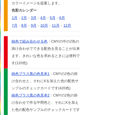
カラーイメージを提案します。
色彩カレンダー
1月
-
2月
-
3月
-
4月
-
5月
-
6月
7月
-
8月
-
9月
-
10月
-
11月
-
12月
純色で組み合わせる色
：CMYの中の2色の
掛け合わせでできる配色を見ることが出来
ます。きれいな色を求めるときには便利で
す(120色)
純色プラス黒の色見本1
：CMYの2色の掛
け合わせと、それにKを加えた色の配色サ
ンプルのチェックカードです(420色)
純色プラス黒の色見本2
：CMYの2色の掛
け合わせで作る中間色と、それにKを加え
た色の配色サンプルのチェックカードです