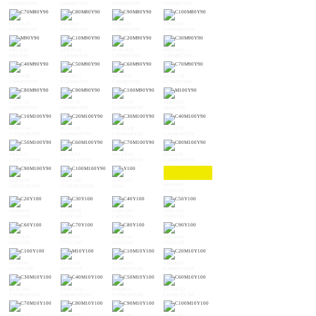
C30M80Y90
C40M80Y90
C50M80Y90
C60M80Y90
#694B3A
#4F493C
#30483E
#004740
C70M80Y90
C80M80Y90
C90M80Y90
C100M80Y90
#E83820
#D93924
#CA3A28
#B93A2C
M90Y90
C10M90Y90
C20M90Y90
C30M90Y90
#A83B30
#943B33
#803B36
#6B3C38
C40M90Y90
C50M90Y90
C60M90Y90
C70M90Y90
#533C3A
#373C3C
#123C3D
#E60020
C80M90Y90
C90M90Y90
C100M90Y90
M100Y90
#D80C24
#C81528
#B81C2B
#A7212E
C10M100Y90
C20M100Y90
C30M100Y90
C40M100Y90
#942531
#812834
#6C2B36
#552E38
C50M100Y90
C60M100Y90
C70M100Y90
C80M100Y90
#3B3039
#1E313B
#FFF100
#F0E900
C90M100Y90
C100M100Y90
Y100
C10Y100
#DBE000
#C4D700
#ABCD03
#8FC31F
C20Y100
C30Y100
C40Y100
C50Y100
#6FBA2C
#45B035
#00A73C
#00A040
C60Y100
C70Y100
C80Y100
C90Y100
#009944
#FFE100
#EEDA00
#D9D200
C100Y100
M10Y100
C10M10Y100
C20M10Y100
#C3CA00
#ABC10D
#90B821
#72AF2D
C30M10Y100
C40M10Y100
C50M10Y100
C60M10Y100
#4DA635
#009E3B
#009740
#009143