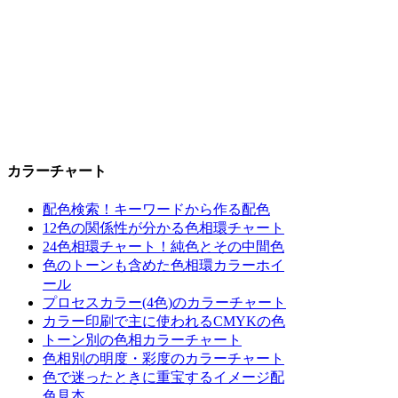
カラーチャート
配色検索！キーワードから作る配色
12色の関係性が分かる色相環チャート
24色相環チャート！純色とその中間色
色のトーンも含めた色相環カラーホイ
ール
プロセスカラー(4色)のカラーチャート
カラー印刷で主に使われるCMYKの色
トーン別の色相カラーチャート
色相別の明度・彩度のカラーチャート
色で迷ったときに重宝するイメージ配
色見本