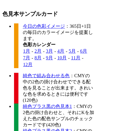
色見本サンプルカード
今日の色彩イメージ
：365日+1日
の毎日のカラーイメージを提案し
ます。
色彩カレンダー
1月
-
2月
-
3月
-
4月
-
5月
-
6月
7月
-
8月
-
9月
-
10月
-
11月
-
12月
純色で組み合わせる色
：CMYの
中の2色の掛け合わせでできる配
色を見ることが出来ます。きれい
な色を求めるときには便利です
(120色)
純色プラス黒の色見本1
：CMYの
2色の掛け合わせと、それにKを加
えた色の配色サンプルのチェック
カードです(420色)
純色プラス黒の色見本2
：CMYの