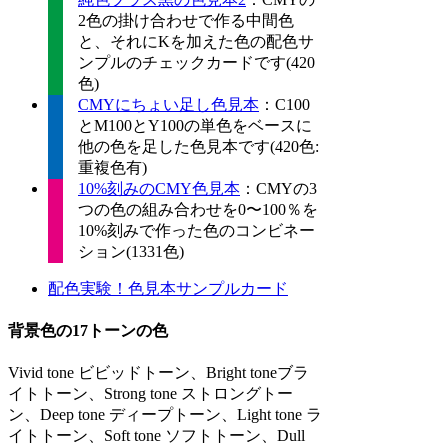
2色の掛け合わせで作る中間色
と、それにKを加えた色の配色サ
ンプルのチェックカードです(420
色)
CMYにちょい足し色見本
：C100
とM100とY100の単色をベースに
他の色を足した色見本です(420色:
重複色有)
10%刻みのCMY色見本
：CMYの3
つの色の組み合わせを0〜100％を
10%刻みで作った色のコンビネー
ション(1331色)
配色実験！色見本サンプルカード
背景色の17トーンの色
Vivid tone ビビッドトーン、Bright toneブラ
イトトーン、Strong tone ストロングトー
ン、Deep tone ディープトーン、Light tone ラ
イトトーン、Soft tone ソフトトーン、Dull