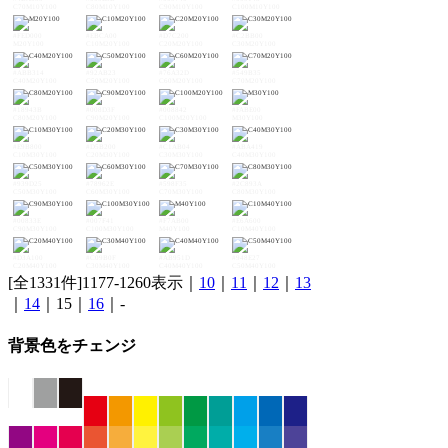
C70M10Y100
C80M10Y100
C90M10Y100
C100M10Y100
#FED000
#EBCA00
#D7C200
#C2BB00
M20Y100
C10M20Y100
C20M20Y100
C30M20Y100
#ABB314
#92AB23
#76A32D
#549B35
C40M20Y100
C50M20Y100
C60M20Y100
C70M20Y100
#18943B
#008D3F
#008842
#FABE00
C80M20Y100
C90M20Y100
C100M20Y100
M30Y100
#E9B800
#D5B200
#C1AB04
#ABA419
C10M30Y100
C20M30Y100
C30M30Y100
C40M30Y100
#939D25
#78962E
#598F35
#2C893A
C50M30Y100
C60M30Y100
C70M30Y100
C80M30Y100
#00833E
#007F41
#F7AB00
#E6A600
C90M30Y100
C100M30Y100
M40Y100
C10M40Y100
#D3A100
#C09B0F
#AB951D
#948E27
C20M40Y100
C30M40Y100
C40M40Y100
C50M40Y100
[全1331件]1177-1260表示｜
10
｜
11
｜
12
｜
13
｜
14
｜15｜
16
｜-
背景色をチェンジ