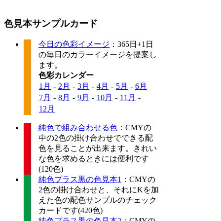
色見本サンプルカード
今日の色彩イメージ
：365日+1日
の毎日のカラーイメージを提案し
ます。
色彩カレンダー
1月
-
2月
-
3月
-
4月
-
5月
-
6月
7月
-
8月
-
9月
-
10月
-
11月
-
12月
純色で組み合わせる色
：CMYの
中の2色の掛け合わせでできる配
色を見ることが出来ます。きれい
な色を求めるときには便利です
(120色)
純色プラス黒の色見本1
：CMYの
2色の掛け合わせと、それにKを加
えた色の配色サンプルのチェック
カードです(420色)
純色プラス黒の色見本2
：CMYの