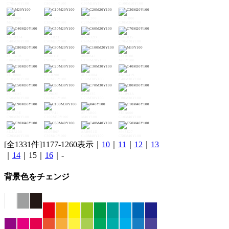
C70M10Y100
C80M10Y100
C90M10Y100
C100M10Y100
#FED000
#EBCA00
#D7C200
#C2BB00
M20Y100
C10M20Y100
C20M20Y100
C30M20Y100
#ABB314
#92AB23
#76A32D
#549B35
C40M20Y100
C50M20Y100
C60M20Y100
C70M20Y100
#18943B
#008D3F
#008842
#FABE00
C80M20Y100
C90M20Y100
C100M20Y100
M30Y100
#E9B800
#D5B200
#C1AB04
#ABA419
C10M30Y100
C20M30Y100
C30M30Y100
C40M30Y100
#939D25
#78962E
#598F35
#2C893A
C50M30Y100
C60M30Y100
C70M30Y100
C80M30Y100
#00833E
#007F41
#F7AB00
#E6A600
C90M30Y100
C100M30Y100
M40Y100
C10M40Y100
#D3A100
#C09B0F
#AB951D
#948E27
C20M40Y100
C30M40Y100
C40M40Y100
C50M40Y100
[全1331件]1177-1260表示｜
10
｜
11
｜
12
｜
13
｜
14
｜15｜
16
｜-
背景色をチェンジ