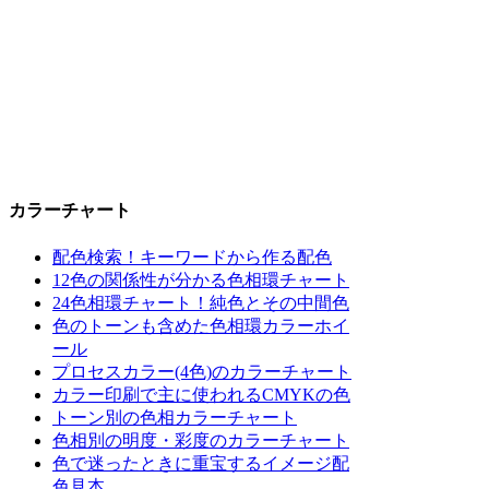
カラーチャート
配色検索！キーワードから作る配色
12色の関係性が分かる色相環チャート
24色相環チャート！純色とその中間色
色のトーンも含めた色相環カラーホイ
ール
プロセスカラー(4色)のカラーチャート
カラー印刷で主に使われるCMYKの色
トーン別の色相カラーチャート
色相別の明度・彩度のカラーチャート
色で迷ったときに重宝するイメージ配
色見本