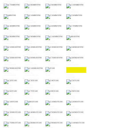
C30M80Y90
C40M80Y90
C50M80Y90
C60M80Y90
#694B3A
#4F493C
#30483E
#004740
C70M80Y90
C80M80Y90
C90M80Y90
C100M80Y90
#E83820
#D93924
#CA3A28
#B93A2C
M90Y90
C10M90Y90
C20M90Y90
C30M90Y90
#A83B30
#943B33
#803B36
#6B3C38
C40M90Y90
C50M90Y90
C60M90Y90
C70M90Y90
#533C3A
#373C3C
#123C3D
#E60020
C80M90Y90
C90M90Y90
C100M90Y90
M100Y90
#D80C24
#C81528
#B81C2B
#A7212E
C10M100Y90
C20M100Y90
C30M100Y90
C40M100Y90
#942531
#812834
#6C2B36
#552E38
C50M100Y90
C60M100Y90
C70M100Y90
C80M100Y90
#3B3039
#1E313B
#FFF100
#F0E900
C90M100Y90
C100M100Y90
Y100
C10Y100
#DBE000
#C4D700
#ABCD03
#8FC31F
C20Y100
C30Y100
C40Y100
C50Y100
#6FBA2C
#45B035
#00A73C
#00A040
C60Y100
C70Y100
C80Y100
C90Y100
#009944
#FFE100
#EEDA00
#D9D200
C100Y100
M10Y100
C10M10Y100
C20M10Y100
#C3CA00
#ABC10D
#90B821
#72AF2D
C30M10Y100
C40M10Y100
C50M10Y100
C60M10Y100
#4DA635
#009E3B
#009740
#009143