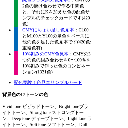
2色の掛け合わせで作る中間色
と、それにKを加えた色の配色サ
ンプルのチェックカードです(420
色)
CMYにちょい足し色見本
：C100
とM100とY100の単色をベースに
他の色を足した色見本です(420色:
重複色有)
10%刻みのCMY色見本
：CMYの3
つの色の組み合わせを0〜100％を
10%刻みで作った色のコンビネー
ション(1331色)
配色実験！色見本サンプルカード
背景色の17トーンの色
Vivid tone ビビッドトーン、Bright toneブラ
イトトーン、Strong tone ストロングトー
ン、Deep tone ディープトーン、Light tone ラ
イトトーン、Soft tone ソフトトーン、Dull