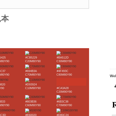
見本
5425
#CB5229
#BA512D
M80Y90
C20M80Y90
C30M80Y90
4C37
#694B3A
#4F493C
M80Y90
C70M80Y90
C80M80Y90
W
3820
#D93924
Y90
C10M90Y90
#CA3A28
C20M90Y90
3B33
#803B36
#6B3C38
M90Y90
C60M90Y90
C70M90Y90
3C3D
#E60020
#D80C24