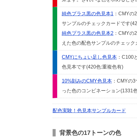
純色プラス黒の色見本1
：CMYの
サンプルのチェックカードです(42
純色プラス黒の色見本2
：CMYの
えた色の配色サンプルのチェックカー
CMYにちょい足し色見本
：C10
色見本です(420色:重複色有)
10%刻みのCMY色見本
：CMYの
った色のコンビネーション(1331色
配色実験！色見本サンプルカード
背景色の17トーンの色