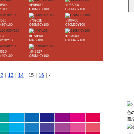
BE00
#E9B800
#D5B200
Y100
C10M30Y100
C20M30Y100
9D25
#78962E
#598F35
M30Y100
C60M30Y100
C70M30Y100
7F41
#F7AB00
#E6A600
0M30Y100
M40Y100
C10M40Y100
951D
#948E27
M40Y100
C50M40Y100
12
｜
13
｜
14
｜15｜
16
｜-
色
選