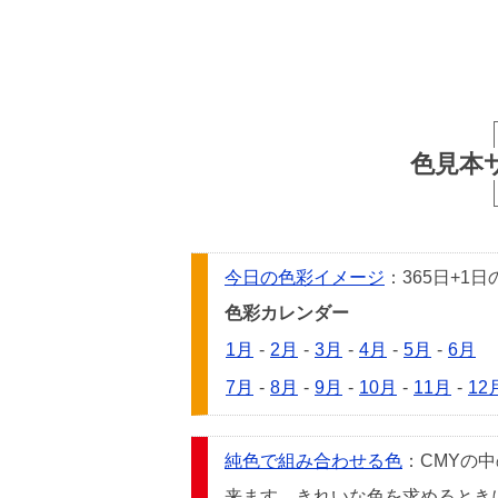
色見本
今日の色彩イメージ
：365日+
色彩カレンダー
1月
-
2月
-
3月
-
4月
-
5月
-
6月
7月
-
8月
-
9月
-
10月
-
11月
-
12
純色で組み合わせる色
：CMYの
来ます。きれいな色を求めるときには