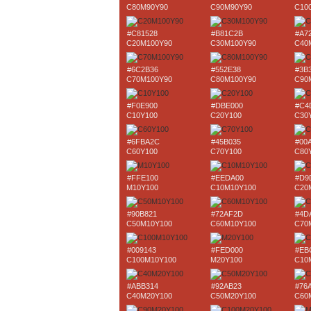
C80M90Y90
C90M90Y90
C10
#C81528
#B81C2B
#A7
C20M100Y90
C30M100Y90
C40
#6C2B36
#552E38
#3B
C70M100Y90
C80M100Y90
C90
#F0E900
#DBE000
#C4
C10Y100
C20Y100
C30
#6FBA2C
#45B035
#00
C60Y100
C70Y100
C80
#FFE100
#EEDA00
#D9
M10Y100
C10M10Y100
C20
#90B821
#72AF2D
#4D
C50M10Y100
C60M10Y100
C70
#009143
#FED000
#EB
C100M10Y100
M20Y100
C10
#ABB314
#92AB23
#76
C40M20Y100
C50M20Y100
C60