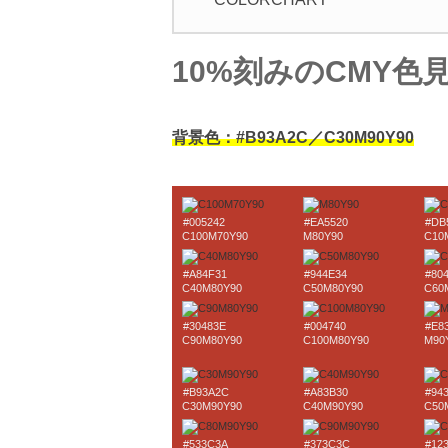
10%刻みのCMY色
背景色：#B93A2C／C30M90Y90
#005242
#EA5520
#DB
C100M70Y90
M80Y90
C10
#A84F31
#944E34
#80
C40M80Y90
C50M80Y90
C60
#30483E
#004740
#E8
C90M80Y90
C100M80Y90
M90
#B93A2C
#A83B30
#94
C30M90Y90
C40M90Y90
C50
#533C3A
#373C3C
#12