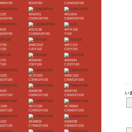
0M90Y90
M100Y90
C10M100Y90
212E
#942531
#812834
M100Y90
C50M100Y90
C60M100Y90
3039
#1E313B
#FFF100
M100Y90
C100M100Y90
Y100
D700
#ABCD03
#8FC31F
Y100
C40Y100
C50Y100
A73C
#00A040
#009944
Y100
C90Y100
C100Y100
D200
#C3CA00
#ABC10D
M10Y100
C30M10Y100
C40M10Y100
A635
#009E3B
#009740
M10Y100
C80M10Y100
C90M10Y100
CA00
#D7C200
#C2BB00
M20Y100
C20M20Y100
C30M20Y100
A32D
#549B35
#18943B
M20Y100
C70M20Y100
C80M20Y100