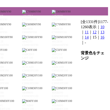
C37
#694B3A
#4F493C
80Y90
C70M80Y90
C80M80Y90
[全1331件]1177-
1260表示｜
10
B33
#803B36
#6B3C38
｜
11
｜
12
｜
13
90Y90
C60M90Y90
C70M90Y90
｜
14
｜15｜
16
12E
#942531
#812834
｜-
100Y90
C50M100Y90
C60M100Y90
背景色をチェ
700
#ABCD03
#8FC31F
ンジ
100
C40Y100
C50Y100
200
#C3CA00
#ABC10D
10Y100
C30M10Y100
C40M10Y100
A00
#D7C200
#C2BB00
20Y100
C20M20Y100
C30M20Y100
E00
#E9B800
#D5B200
100
C10M30Y100
C20M30Y100
41
#F7AB00
#E6A600
M30Y100
M40Y100
C10M40Y100