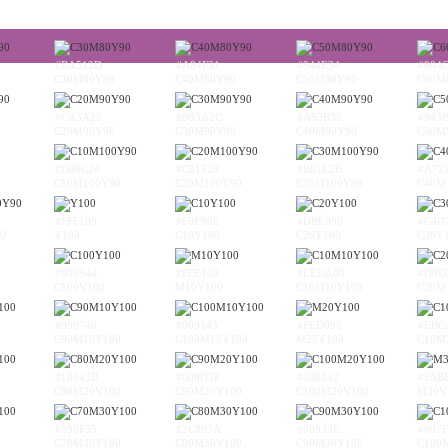
#BA512D
#A84F31
#944E34
#804
C30M80Y90
C40M80Y90
C50M80Y90
C60M
#CA3A28
#B93A2C
#A83B30
#943
C20M90Y90
C30M90Y90
C40M90Y90
C50M
#D80C24
#C81528
#B81C2B
#A72
C10M100Y90
C20M100Y90
C30M100Y90
C40M
#FFF100
#F0E900
#DBE000
#C4D
0
Y100
C10Y100
C20Y100
C30Y
#009944
#FFE100
#EEDA00
#D9D
C100Y100
M10Y100
C10M10Y100
C20M
#009740
#009143
#FED000
#EBC
C90M10Y100
C100M10Y100
M20Y100
C10M
#18943B
#008D3F
#008842
#FAB
C80M20Y100
C90M20Y100
C100M20Y100
M30Y
#598F35
#2C893A
#00833E
#007F
C70M30Y100
C80M30Y100
C90M30Y100
C100