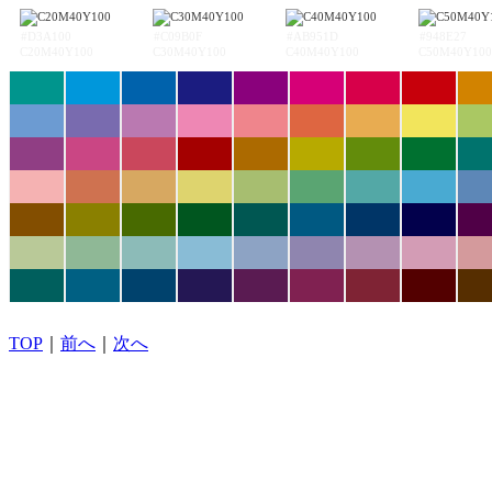
#D3A100
#C09B0F
#AB951D
#948E27
C20M40Y100
C30M40Y100
C40M40Y100
C50M40Y100
TOP
｜
前へ
｜
次へ