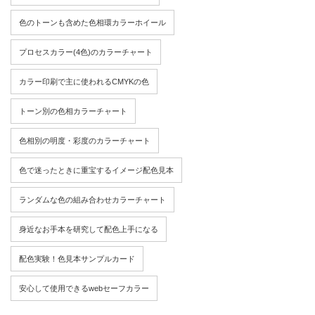
色のトーンも含めた色相環カラーホイール
プロセスカラー(4色)のカラーチャート
カラー印刷で主に使われるCMYKの色
トーン別の色相カラーチャート
色相別の明度・彩度のカラーチャート
色で迷ったときに重宝するイメージ配色見本
ランダムな色の組み合わせカラーチャート
身近なお手本を研究して配色上手になる
配色実験！色見本サンプルカード
安心して使用できるwebセーフカラー