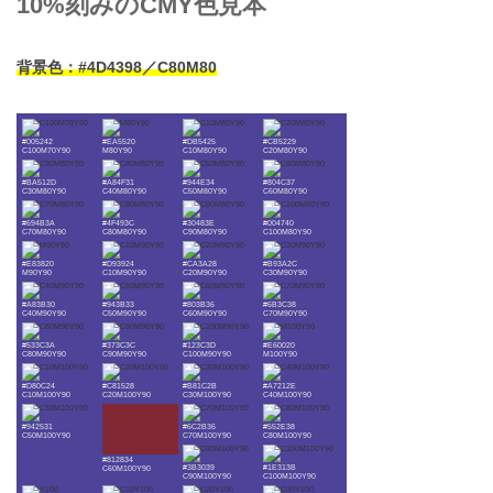
10%刻みのCMY色見本
背景色：#4D4398／C80M80
#005242
#EA5520
#DB5425
#CB5229
C100M70Y90
M80Y90
C10M80Y90
C20M80Y90
#BA512D
#A84F31
#944E34
#804C37
C30M80Y90
C40M80Y90
C50M80Y90
C60M80Y90
#694B3A
#4F493C
#30483E
#004740
C70M80Y90
C80M80Y90
C90M80Y90
C100M80Y90
#E83820
#D93924
#CA3A28
#B93A2C
M90Y90
C10M90Y90
C20M90Y90
C30M90Y90
#A83B30
#943B33
#803B36
#6B3C38
C40M90Y90
C50M90Y90
C60M90Y90
C70M90Y90
#533C3A
#373C3C
#123C3D
#E60020
C80M90Y90
C90M90Y90
C100M90Y90
M100Y90
#D80C24
#C81528
#B81C2B
#A7212E
C10M100Y90
C20M100Y90
C30M100Y90
C40M100Y90
#942531
#6C2B36
#552E38
C50M100Y90
C70M100Y90
C80M100Y90
#812834
#3B3039
#1E313B
C60M100Y90
C90M100Y90
C100M100Y90