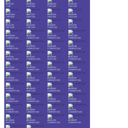
#FFF100
#F0E900
#DBE000
#C4D700
Y100
C10Y100
C20Y100
C30Y100
#ABCD03
#8FC31F
#6FBA2C
#45B035
C40Y100
C50Y100
C60Y100
C70Y100
#00A73C
#00A040
#009944
#FFE100
C80Y100
C90Y100
C100Y100
M10Y100
#EEDA00
#D9D200
#C3CA00
#ABC10D
C10M10Y100
C20M10Y100
C30M10Y100
C40M10Y100
#90B821
#72AF2D
#4DA635
#009E3B
C50M10Y100
C60M10Y100
C70M10Y100
C80M10Y100
#009740
#009143
#FED000
#EBCA00
C90M10Y100
C100M10Y100
M20Y100
C10M20Y100
#D7C200
#C2BB00
#ABB314
#92AB23
C20M20Y100
C30M20Y100
C40M20Y100
C50M20Y100
#76A32D
#549B35
#18943B
#008D3F
C60M20Y100
C70M20Y100
C80M20Y100
C90M20Y100
#008842
#FABE00
#E9B800
#D5B200
C100M20Y100
M30Y100
C10M30Y100
C20M30Y100
#C1AB04
#ABA419
#939D25
#78962E
C30M30Y100
C40M30Y100
C50M30Y100
C60M30Y100
#598F35
#2C893A
#00833E
#007F41
C70M30Y100
C80M30Y100
C90M30Y100
C100M30Y100
#F7AB00
#E6A600
#D3A100
#C09B0F
M40Y100
C10M40Y100
C20M40Y100
C30M40Y100