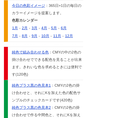
今日の色彩イメージ
：365日+1日の毎日の
カラーイメージを提案します。
色彩カレンダー
1月
-
2月
-
3月
-
4月
-
5月
-
6月
7月
-
8月
-
9月
-
10月
-
11月
-
12月
純色で組み合わせる色
：CMYの中の2色の
掛け合わせでできる配色を見ることが出来
ます。きれいな色を求めるときには便利で
す(120色)
純色プラス黒の色見本1
：CMYの2色の掛
け合わせと、それにKを加えた色の配色サ
ンプルのチェックカードです(420色)
純色プラス黒の色見本2
：CMYの2色の掛
け合わせで作る中間色と、それにKを加え