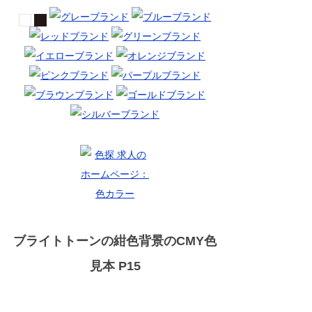
ブライトトーンの紺色背景のCMY色
見本 P15