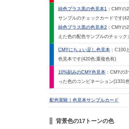
純色プラス黒の色見本1
：CMYの
サンプルのチェックカードです(42
純色プラス黒の色見本2
：CMYの
えた色の配色サンプルのチェックカー
CMYにちょい足し色見本
：C10
色見本です(420色:重複色有)
10%刻みのCMY色見本
：CMYの
った色のコンビネーション(1331色
配色実験！色見本サンプルカード
背景色の17トーンの色