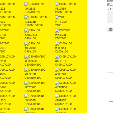
212E
#942531
#812834
M100Y90
C50M100Y90
C60M100Y90
3039
#1E313B
#FFF100
M100Y90
C100M100Y90
Y100
D700
#ABCD03
#8FC31F
Y100
C40Y100
C50Y100
A73C
#00A040
#009944
Y100
C90Y100
C100Y100
D200
#C3CA00
#ABC10D
M10Y100
C30M10Y100
C40M10Y100
A635
#009E3B
#009740
M10Y100
C80M10Y100
C90M10Y100
CA00
#D7C200
#C2BB00
M20Y100
C20M20Y100
C30M20Y100
A32D
#549B35
#18943B
M20Y100
C70M20Y100
C80M20Y100