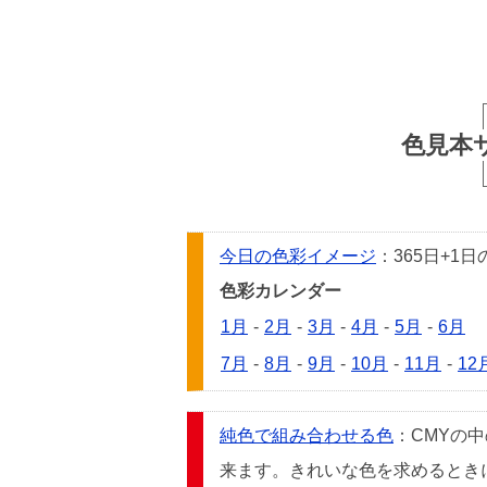
色見本
今日の色彩イメージ
：365日+
色彩カレンダー
1月
-
2月
-
3月
-
4月
-
5月
-
6月
7月
-
8月
-
9月
-
10月
-
11月
-
12
純色で組み合わせる色
：CMYの
来ます。きれいな色を求めるときには