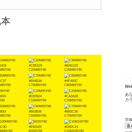
見本
5425
#CB5229
#BA512D
M80Y90
C20M80Y90
C30M80Y90
4C37
#694B3A
#4F493C
M80Y90
C70M80Y90
C80M80Y90
W
3820
#D93924
#CA3A28
Y90
C10M90Y90
C20M90Y90
3B33
#803B36
#6B3C38
M90Y90
C60M90Y90
C70M90Y90
3C3D
#E60020
#D80C24
0M90Y90
M100Y90
C10M100Y90