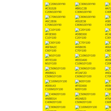
#C81528
#B81C2B
#A7
C20M100Y90
C30M100Y90
C40
#6C2B36
#552E38
#3B
C70M100Y90
C80M100Y90
C90
#F0E900
#DBE000
#C4
C10Y100
C20Y100
C30
#6FBA2C
#45B035
#00
C60Y100
C70Y100
C80
#FFE100
#EEDA00
#D9
M10Y100
C10M10Y100
C20
#90B821
#72AF2D
#4D
C50M10Y100
C60M10Y100
C70
#009143
#FED000
#EB
C100M10Y100
M20Y100
C10
#ABB314
#92AB23
#76
C40M20Y100
C50M20Y100
C60