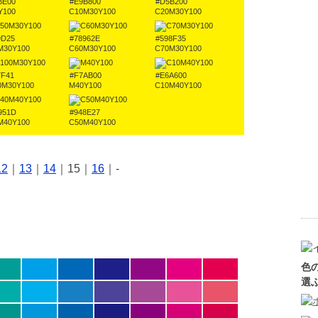
BE00
#E9B800
#D5B200
Y100
C10M30Y100
C20M30Y100
9D25
#78962E
#598F35
M30Y100
C60M30Y100
C70M30Y100
7F41
#F7AB00
#E6A600
0M30Y100
M40Y100
C10M40Y100
951D
#948E27
M40Y100
C50M40Y100
12
｜
13
｜
14
｜15｜
16
｜-
色
選