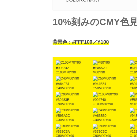
10%刻みのCMY色
背景色：#FFF100／Y100
#005242
#EA5520
#DB
C100M70Y90
M80Y90
C10
#A84F31
#944E34
#80
C40M80Y90
C50M80Y90
C60
#30483E
#004740
#E8
C90M80Y90
C100M80Y90
M90
#B93A2C
#A83B30
#94
C30M90Y90
C40M90Y90
C50
#533C3A
#373C3C
#12
C80M90Y90
C90M90Y90
C10