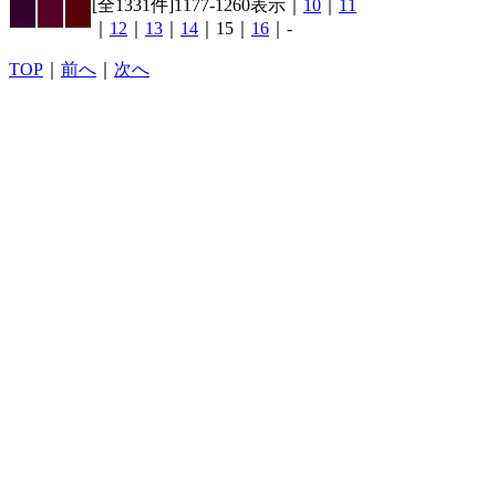
[全1331件]1177-1260表示｜
10
｜
11
｜
12
｜
13
｜
14
｜15｜
16
｜-
TOP
｜
前へ
｜
次へ