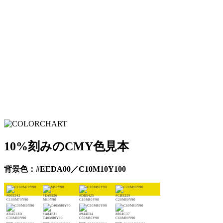
10%刻みのCMY色見本
背景色：#EEDA00／C10M10Y100
#005242
#EA5520
#DB5425
#CB5229
C100M70Y90
M80Y90
C10M80Y90
C20M80Y90
#BA512D
#A84F31
#944E34
#804C37
C30M80Y90
C40M80Y90
C50M80Y90
C60M80Y90