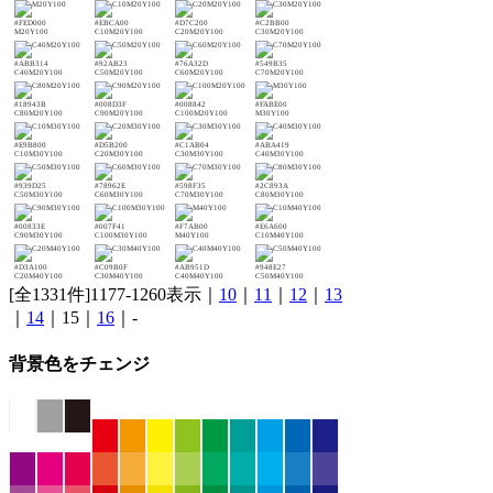
#FED000
#EBCA00
#D7C200
#C2BB00
M20Y100
C10M20Y100
C20M20Y100
C30M20Y100
#ABB314
#92AB23
#76A32D
#549B35
C40M20Y100
C50M20Y100
C60M20Y100
C70M20Y100
#18943B
#008D3F
#008842
#FABE00
C80M20Y100
C90M20Y100
C100M20Y100
M30Y100
#E9B800
#D5B200
#C1AB04
#ABA419
C10M30Y100
C20M30Y100
C30M30Y100
C40M30Y100
#939D25
#78962E
#598F35
#2C893A
C50M30Y100
C60M30Y100
C70M30Y100
C80M30Y100
#00833E
#007F41
#F7AB00
#E6A600
C90M30Y100
C100M30Y100
M40Y100
C10M40Y100
#D3A100
#C09B0F
#AB951D
#948E27
C20M40Y100
C30M40Y100
C40M40Y100
C50M40Y100
[全1331件]1177-1260表示｜
10
｜
11
｜
12
｜
13
｜
14
｜15｜
16
｜-
背景色をチェンジ