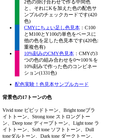
2色の掛け合わせで作る中間色
と、それにKを加えた色の配色サ
ンプルのチェックカードです(420
色)
CMYにちょい足し色見本
：C100
とM100とY100の単色をベースに
他の色を足した色見本です(420色:
重複色有)
10%刻みのCMY色見本
：CMYの3
つの色の組み合わせを0〜100％を
10%刻みで作った色のコンビネー
ション(1331色)
配色実験！色見本サンプルカード
背景色の17トーンの色
Vivid tone ビビッドトーン、Bright toneブラ
イトトーン、Strong tone ストロングトー
ン、Deep tone ディープトーン、Light tone ラ
イトトーン、Soft tone ソフトトーン、Dull
toneダルトーン、Dark tone ダークトーン、