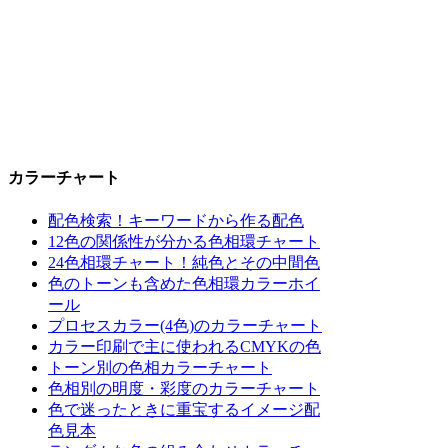
カラーチャート
配色検索！キーワードから作る配色
12色の関係性が分かる色相環チャート
24色相環チャート！純色とその中間色
色のトーンも含めた色相環カラーホイ
ール
プロセスカラー(4色)のカラーチャート
カラー印刷で主に使われるCMYKの色
トーン別の色相カラーチャート
色相別の明度・彩度のカラーチャート
色で迷ったときに重宝するイメージ配
色見本