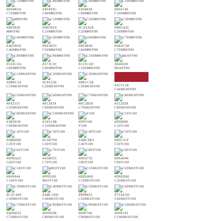
#694B3A
#4F493C
#30483E
#004740
C70M80Y90
C80M80Y90
C90M80Y90
C100M80Y90
#E83820
#D93924
#CA3A28
#B93A2C
M90Y90
C10M90Y90
C20M90Y90
C30M90Y90
#A83B30
#943B33
#803B36
#6B3C38
C40M90Y90
C50M90Y90
C60M90Y90
C70M90Y90
#533C3A
#373C3C
#123C3D
#E60020
C80M90Y90
C90M90Y90
C100M90Y90
M100Y90
#D80C24
#C81528
#B81C2B
#A7212E
C10M100Y90
C20M100Y90
C30M100Y90
C40M100Y90
#942531
#812834
#6C2B36
#552E38
C50M100Y90
C60M100Y90
C70M100Y90
C80M100Y90
#3B3039
#1E313B
#FFF100
#F0E900
C90M100Y90
C100M100Y90
Y100
C10Y100
#DBE000
#C4D700
#ABCD03
#8FC31F
C20Y100
C30Y100
C40Y100
C50Y100
#6FBA2C
#45B035
#00A73C
#00A040
C60Y100
C70Y100
C80Y100
C90Y100
#009944
#FFE100
#EEDA00
#D9D200
C100Y100
M10Y100
C10M10Y100
C20M10Y100
#C3CA00
#ABC10D
#90B821
#72AF2D
C30M10Y100
C40M10Y100
C50M10Y100
C60M10Y100
#4DA635
#009E3B
#009740
#009143
C70M10Y100
C80M10Y100
C90M10Y100
C100M10Y100