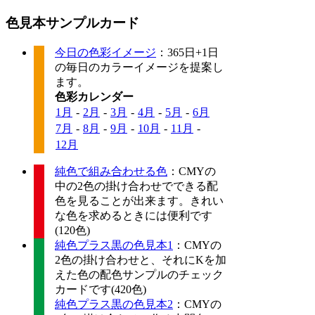
色見本サンプルカード
今日の色彩イメージ
：365日+1日
の毎日のカラーイメージを提案し
ます。
色彩カレンダー
1月
-
2月
-
3月
-
4月
-
5月
-
6月
7月
-
8月
-
9月
-
10月
-
11月
-
12月
純色で組み合わせる色
：CMYの
中の2色の掛け合わせでできる配
色を見ることが出来ます。きれい
な色を求めるときには便利です
(120色)
純色プラス黒の色見本1
：CMYの
2色の掛け合わせと、それにKを加
えた色の配色サンプルのチェック
カードです(420色)
純色プラス黒の色見本2
：CMYの