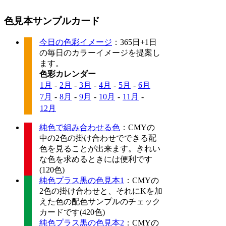
色見本サンプルカード
今日の色彩イメージ
：365日+1日
の毎日のカラーイメージを提案し
ます。
色彩カレンダー
1月
-
2月
-
3月
-
4月
-
5月
-
6月
7月
-
8月
-
9月
-
10月
-
11月
-
12月
純色で組み合わせる色
：CMYの
中の2色の掛け合わせでできる配
色を見ることが出来ます。きれい
な色を求めるときには便利です
(120色)
純色プラス黒の色見本1
：CMYの
2色の掛け合わせと、それにKを加
えた色の配色サンプルのチェック
カードです(420色)
純色プラス黒の色見本2
：CMYの