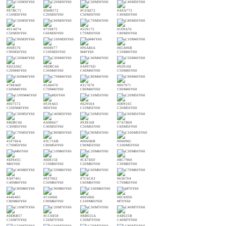
#E7BC71
#D4B572
#C0AE72
#A9A773
C10M30Y60
C20M30Y60
C30M30Y60
C40M30Y60
#91A074
#759875
#559175
#1F8A76
C50M30Y60
C60M30Y60
C70M30Y60
C80M30Y60
#008576
#008077
#F6AE6A
#E5A96B
C90M30Y60
C100M30Y60
M40Y60
C10M40Y60
#D2A36C
#BD8C66
#A9976D
#92916E
C20M40Y60
C30M40Y60
C40M40Y60
C50M40Y60
#788A6F
#5A8470
#317E70
#007971
C60M40Y60
C70M40Y60
C80M40Y60
C90M40Y60
#007572
#F29A63
#E29564
#D09165
C100M40Y60
M50Y60
C10M50Y60
C20M50Y60
#BD8C66
#A98667
#938168
#7A7B69
C30M50Y60
C40M50Y60
C50M50Y60
C60M50Y60
#5F766A
#3C716B
#006D6B
#00696C
C70M50Y60
C80M50Y60
C90M50Y60
C100M50Y60
#EF845C
#E0815E
#CE7D5F
#BC7960
M60Y60
C10M60Y60
C20M60Y60
C30M60Y60
#A97461
#937062
#7C6C63
#636764
C40M60Y60
C50M60Y60
C60M60Y60
C70M60Y60
#446465
#116066
#005E66
#EC6D56
C80M60Y60
C90M60Y60
C100M60Y60
M70Y60
#DD6B57
#CC6858
#BB655A
#A8625B
C10M70Y60
C20M70Y60
C30M70Y60
C40M70Y60