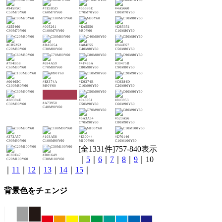
#945F5C
#7E5B5D
#66595E
#4A5660
C50M70Y60
C60M70Y60
C70M70Y60
C80M70Y60
#255460
#005261
#EA5550
#DB5351
C90M70Y60
C100M70Y60
M80Y60
C10M80Y60
#CB5252
#BA5054
#A84F55
#944D57
C20M80Y60
C30M80Y60
C40M80Y60
C50M80Y60
#7F4B58
#694A59
#4F485A
#30475B
C60M80Y60
C70M80Y60
C80M80Y60
C90M80Y60
#00465C
#E8374A
#D9374B
#C9384D
C100M80Y60
M90Y60
C10M90Y60
C20M90Y60
#B9394E
#943951
#803953
#A73950
C30M90Y60
C50M90Y60
C60M90Y60
C40M90Y60
#6A3A54
#523A56
C70M90Y60
C80M90Y60
#373A57
#103A58
#E60044
#D70146
C90M90Y60
C100M90Y60
M100Y60
C10M100Y60
[全1331件]757-840表示
#C80E47
#B81649
｜
5
｜
6
｜
7
｜
8
｜
9
｜10
C20M100Y60
C30M100Y60
｜
11
｜
12
｜
13
｜
14
｜
15
｜
背景色をチェンジ