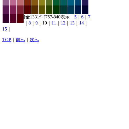
[全1331件]757-840表示｜
5
｜
6
｜
7
｜
8
｜
9
｜10｜
11
｜
12
｜
13
｜
14
｜
15
｜
TOP
｜
前へ
｜
次へ