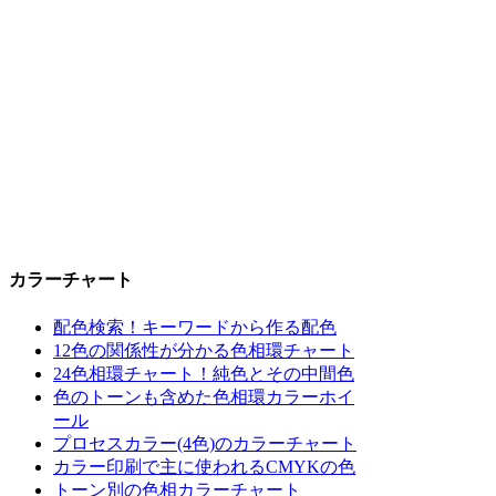
カラーチャート
配色検索！キーワードから作る配色
12色の関係性が分かる色相環チャート
24色相環チャート！純色とその中間色
色のトーンも含めた色相環カラーホイ
ール
プロセスカラー(4色)のカラーチャート
カラー印刷で主に使われるCMYKの色
トーン別の色相カラーチャート