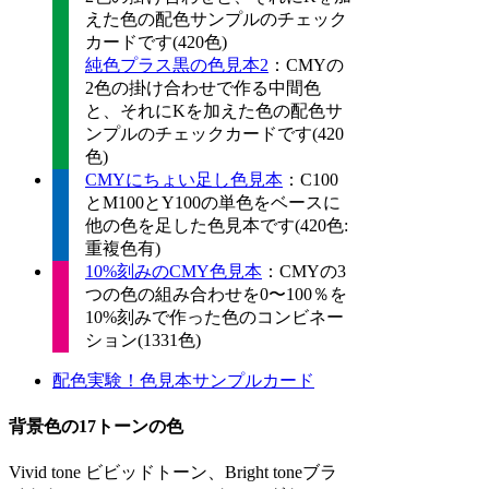
えた色の配色サンプルのチェック
カードです(420色)
純色プラス黒の色見本2
：CMYの
2色の掛け合わせで作る中間色
と、それにKを加えた色の配色サ
ンプルのチェックカードです(420
色)
CMYにちょい足し色見本
：C100
とM100とY100の単色をベースに
他の色を足した色見本です(420色:
重複色有)
10%刻みのCMY色見本
：CMYの3
つの色の組み合わせを0〜100％を
10%刻みで作った色のコンビネー
ション(1331色)
配色実験！色見本サンプルカード
背景色の17トーンの色
Vivid tone ビビッドトーン、Bright toneブラ