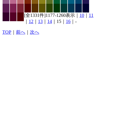
[全1331件]1177-1260表示｜
10
｜
11
｜
12
｜
13
｜
14
｜15｜
16
｜-
TOP
｜
前へ
｜
次へ