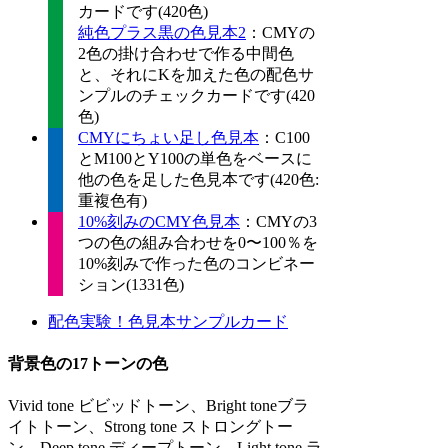
カードです(420色)
純色プラス黒の色見本2
：CMYの
2色の掛け合わせで作る中間色
と、それにKを加えた色の配色サ
ンプルのチェックカードです(420
色)
CMYにちょい足し色見本
：C100
とM100とY100の単色をベースに
他の色を足した色見本です(420色:
重複色有)
10%刻みのCMY色見本
：CMYの3
つの色の組み合わせを0〜100％を
10%刻みで作った色のコンビネー
ション(1331色)
配色実験！色見本サンプルカード
背景色の17トーンの色
Vivid tone ビビッドトーン、Bright toneブラ
イトトーン、Strong tone ストロングトー
ン、Deep tone ディープトーン、Light tone ラ