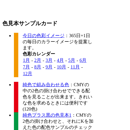
色見本サンプルカード
今日の色彩イメージ
：365日+1日
の毎日のカラーイメージを提案し
ます。
色彩カレンダー
1月
-
2月
-
3月
-
4月
-
5月
-
6月
7月
-
8月
-
9月
-
10月
-
11月
-
12月
純色で組み合わせる色
：CMYの
中の2色の掛け合わせでできる配
色を見ることが出来ます。きれい
な色を求めるときには便利です
(120色)
純色プラス黒の色見本1
：CMYの
2色の掛け合わせと、それにKを加
えた色の配色サンプルのチェック