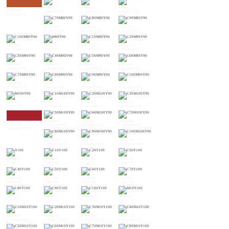
#A84F31
#944E34
#804C37
#BA512D
C40M80Y90
C50M80Y90
C60M80Y90
C30M80Y90
#694B3A
#4F493C
#30483E
C70M80Y90
C80M80Y90
C90M80Y90
#004740
#E83820
#D93924
#CA3A28
C100M80Y90
M90Y90
C10M90Y90
C20M90Y90
#B93A2C
#A83B30
#943B33
#803B36
C30M90Y90
C40M90Y90
C50M90Y90
C60M90Y90
#6B3C38
#533C3A
#373C3C
#123C3D
C70M90Y90
C80M90Y90
C90M90Y90
C100M90Y90
#E60020
#D80C24
#C81528
#B81C2B
M100Y90
C10M100Y90
C20M100Y90
C30M100Y90
#942531
#812834
#6C2B36
#A7212E
C50M100Y90
C60M100Y90
C70M100Y90
C40M100Y90
#552E38
#3B3039
#1E313B
C80M100Y90
C90M100Y90
C100M100Y90
#FFF100
#F0E900
#DBE000
#C4D700
Y100
C10Y100
C20Y100
C30Y100
#ABCD03
#8FC31F
#6FBA2C
#45B035
C40Y100
C50Y100
C60Y100
C70Y100
#00A73C
#00A040
#009944
#FFE100
C80Y100
C90Y100
C100Y100
M10Y100
#EEDA00
#D9D200
#C3CA00
#ABC10D
C10M10Y100
C20M10Y100
C30M10Y100
C40M10Y100