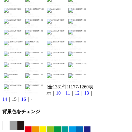
#90B821
#72AF2D
#4DA635
#009E3B
C50M10Y100
C60M10Y100
C70M10Y100
C80M10Y100
#009740
#009143
#FED000
#EBCA00
C90M10Y100
C100M10Y100
M20Y100
C10M20Y100
#D7C200
#C2BB00
#ABB314
#92AB23
C20M20Y100
C30M20Y100
C40M20Y100
C50M20Y100
#76A32D
#549B35
#18943B
#008D3F
C60M20Y100
C70M20Y100
C80M20Y100
C90M20Y100
#008842
#FABE00
#E9B800
#D5B200
C100M20Y100
M30Y100
C10M30Y100
C20M30Y100
#C1AB04
#ABA419
#939D25
#78962E
C30M30Y100
C40M30Y100
C50M30Y100
C60M30Y100
#598F35
#2C893A
#00833E
#007F41
C70M30Y100
C80M30Y100
C90M30Y100
C100M30Y100
#F7AB00
#E6A600
#D3A100
#C09B0F
M40Y100
C10M40Y100
C20M40Y100
C30M40Y100
[全1331件]1177-1260表
#AB951D
#948E27
示｜
10
｜
11
｜
12
｜
13
｜
C40M40Y100
C50M40Y100
14
｜15｜
16
｜-
背景色をチェンジ