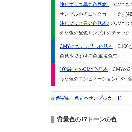
純色プラス黒の色見本1
：CMYの
サンプルのチェックカードです(42
純色プラス黒の色見本2
：CMYの
えた色の配色サンプルのチェックカー
CMYにちょい足し色見本
：C10
色見本です(420色:重複色有)
10%刻みのCMY色見本
：CMYの
った色のコンビネーション(1331色
配色実験！色見本サンプルカード
背景色の17トーンの色