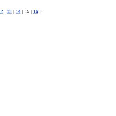
12
｜
13
｜
14
｜15｜
16
｜-