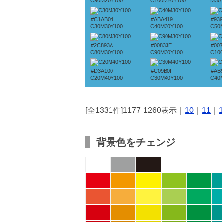
C90M20Y100
C100M20Y100
M30
#C1AB04
#ABA419
#93
C30M30Y100
C40M30Y100
C50
#2C893A
#00833E
#00
C80M30Y100
C90M30Y100
C10
#D3A100
#C09B0F
#AB
C20M40Y100
C30M40Y100
C40
[全1331件]1177-1260表示｜
10
｜
11
｜
背景色をチェンジ