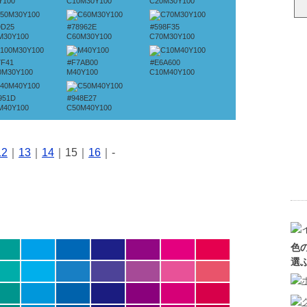
Y100
C10M30Y100
C20M30Y100
9D25
#78962E
#598F35
M30Y100
C60M30Y100
C70M30Y100
7F41
#F7AB00
#E6A600
0M30Y100
M40Y100
C10M40Y100
951D
#948E27
M40Y100
C50M40Y100
12
｜
13
｜
14
｜15｜
16
｜-
色
選