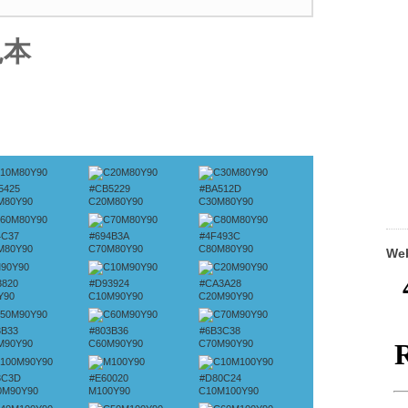
見本
5425
#CB5229
#BA512D
M80Y90
C20M80Y90
C30M80Y90
4C37
#694B3A
#4F493C
M80Y90
C70M80Y90
C80M80Y90
W
3820
#D93924
#CA3A28
Y90
C10M90Y90
C20M90Y90
3B33
#803B36
#6B3C38
M90Y90
C60M90Y90
C70M90Y90
3C3D
#E60020
#D80C24
0M90Y90
M100Y90
C10M100Y90