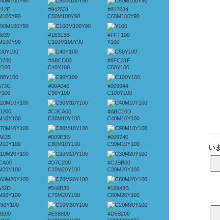
212E
#942531
#812834
M100Y90
C50M100Y90
C60M100Y90
3039
#1E313B
#FFF100
M100Y90
C100M100Y90
Y100
D700
#ABCD03
#8FC31F
Y100
C40Y100
C50Y100
A73C
#00A040
#009944
Y100
C90Y100
C100Y100
D200
#C3CA00
#ABC10D
M10Y100
C30M10Y100
C40M10Y100
A635
#009E3B
#009740
M10Y100
C80M10Y100
C90M10Y100
CA00
#D7C200
#C2BB00
M20Y100
C20M20Y100
C30M20Y100
A32D
#549B35
#18943B
M20Y100
C70M20Y100
C80M20Y100
BE00
#E9B800
#D5B200