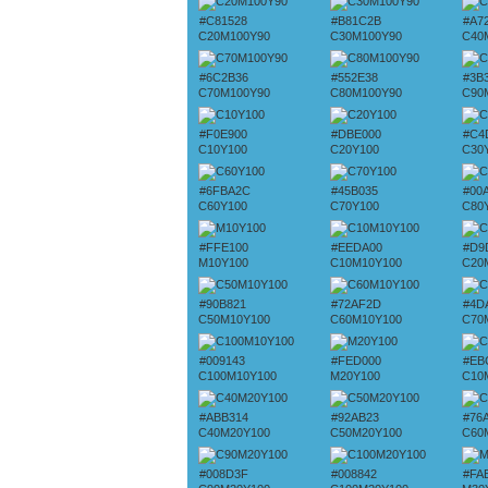
#C81528
#B81C2B
#A7
C20M100Y90
C30M100Y90
C40
#6C2B36
#552E38
#3B
C70M100Y90
C80M100Y90
C90
#F0E900
#DBE000
#C4
C10Y100
C20Y100
C30
#6FBA2C
#45B035
#00
C60Y100
C70Y100
C80
#FFE100
#EEDA00
#D9
M10Y100
C10M10Y100
C20
#90B821
#72AF2D
#4D
C50M10Y100
C60M10Y100
C70
#009143
#FED000
#EB
C100M10Y100
M20Y100
C10
#ABB314
#92AB23
#76
C40M20Y100
C50M20Y100
C60
#008D3F
#008842
#FA