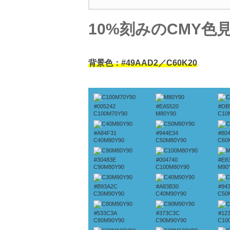
10%刻みのCMY色
背景色：#49AAD2／C60K20
#005242
#EA5520
#DB
C100M70Y90
M80Y90
C10
#A84F31
#944E34
#80
C40M80Y90
C50M80Y90
C60
#30483E
#004740
#E8
C90M80Y90
C100M80Y90
M90
#B93A2C
#A83B30
#94
C30M90Y90
C40M90Y90
C50
#533C3A
#373C3C
#12
C80M90Y90
C90M90Y90
C10