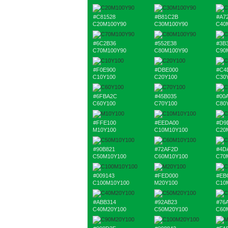
#C81528
#B81C2B
#A7
C20M100Y90
C30M100Y90
C40
#6C2B36
#552E38
#3B
C70M100Y90
C80M100Y90
C90
#F0E900
#DBE000
#C4
C10Y100
C20Y100
C30
#6FBA2C
#45B035
#00
C60Y100
C70Y100
C80
#FFE100
#EEDA00
#D9
M10Y100
C10M10Y100
C20
#90B821
#72AF2D
#4D
C50M10Y100
C60M10Y100
C70
#009143
#FED000
#EB
C100M10Y100
M20Y100
C10
#ABB314
#92AB23
#76
C40M20Y100
C50M20Y100
C60