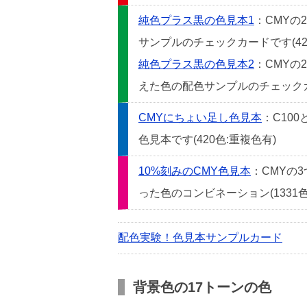
純色プラス黒の色見本1
：CMYの
サンプルのチェックカードです(42
純色プラス黒の色見本2
：CMYの
えた色の配色サンプルのチェックカー
CMYにちょい足し色見本
：C10
色見本です(420色:重複色有)
10%刻みのCMY色見本
：CMYの
った色のコンビネーション(1331色
配色実験！色見本サンプルカード
背景色の17トーンの色