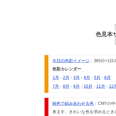
色見本
今日の色彩イメージ
：365日+
色彩カレンダー
1月
-
2月
-
3月
-
4月
-
5月
-
6月
7月
-
8月
-
9月
-
10月
-
11月
-
12
純色で組み合わせる色
：CMYの
来ます。きれいな色を求めるときには