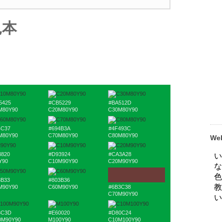
見本
5425
#CB5229
#BA512D
M80Y90
C20M80Y90
C30M80Y90
4C37
#694B3A
#4F493C
M80Y90
C70M80Y90
C80M80Y90
W
3820
#D93924
#CA3A28
Y90
C10M90Y90
C20M90Y90
3B33
#803B36
M90Y90
C60M90Y90
#6B3C38
C70M90Y90
3C3D
#E60020
#D80C24
0M90Y90
M100Y90
C10M100Y90