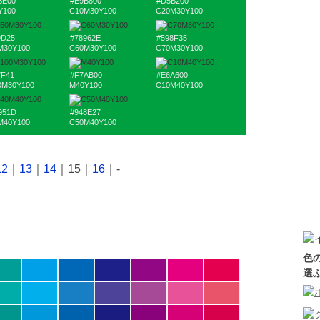
BE00
#E9B800
#D5B200
Y100
C10M30Y100
C20M30Y100
9D25
#78962E
#598F35
M30Y100
C60M30Y100
C70M30Y100
7F41
#F7AB00
#E6A600
0M30Y100
M40Y100
C10M40Y100
951D
#948E27
M40Y100
C50M40Y100
12
｜
13
｜
14
｜15｜
16
｜-
色
選