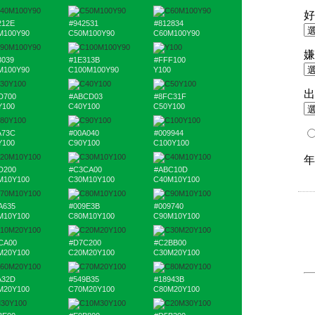
212E
#942531
#812834
M100Y90
C50M100Y90
C60M100Y90
3039
#1E313B
#FFF100
M100Y90
C100M100Y90
Y100
D700
#ABCD03
#8FC31F
Y100
C40Y100
C50Y100
A73C
#00A040
#009944
Y100
C90Y100
C100Y100
D200
#C3CA00
#ABC10D
M10Y100
C30M10Y100
C40M10Y100
A635
#009E3B
#009740
M10Y100
C80M10Y100
C90M10Y100
CA00
#D7C200
#C2BB00
M20Y100
C20M20Y100
C30M20Y100
A32D
#549B35
#18943B
M20Y100
C70M20Y100
C80M20Y100