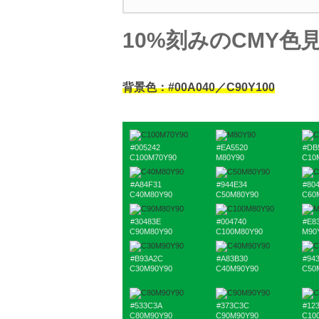
10%刻みのCMY色
背景色：#00A040／C90Y100
#005242
#EA5520
#DB
C100M70Y90
M80Y90
C10
#A84F31
#944E34
#80
C40M80Y90
C50M80Y90
C60
#30483E
#004740
#E8
C90M80Y90
C100M80Y90
M90
#B93A2C
#A83B30
#94
C30M90Y90
C40M90Y90
C50
#533C3A
#373C3C
#12
C80M90Y90
C90M90Y90
C10