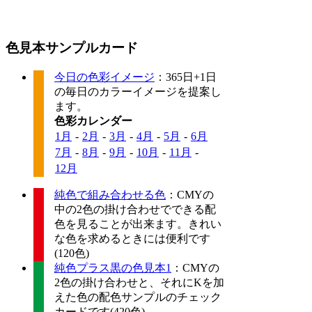
色見本サンプルカード
今日の色彩イメージ
：365日+1日
の毎日のカラーイメージを提案し
ます。
色彩カレンダー
1月
-
2月
-
3月
-
4月
-
5月
-
6月
7月
-
8月
-
9月
-
10月
-
11月
-
12月
純色で組み合わせる色
：CMYの
中の2色の掛け合わせでできる配
色を見ることが出来ます。きれい
な色を求めるときには便利です
(120色)
純色プラス黒の色見本1
：CMYの
2色の掛け合わせと、それにKを加
えた色の配色サンプルのチェック
カードです(420色)