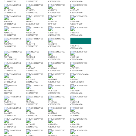
C10M30Y60
C20M30Y60
C30M30Y60
C40M30Y60
#91A074
#759875
#559175
#1F8A76
C50M30Y60
C60M30Y60
C70M30Y60
C80M30Y60
#008576
#008077
#F6AE6A
#E5A96B
C90M30Y60
C100M30Y60
M40Y60
C10M40Y60
#D2A36C
#BD8C66
#A9976D
#92916E
C20M40Y60
C30M40Y60
C40M40Y60
C50M40Y60
#788A6F
#5A8470
#317E70
#007971
C60M40Y60
C70M40Y60
C80M40Y60
C90M40Y60
#007572
#F29A63
#E29564
#D09165
C100M40Y60
M50Y60
C10M50Y60
C20M50Y60
#BD8C66
#A98667
#938168
#7A7B69
C30M50Y60
C40M50Y60
C50M50Y60
C60M50Y60
#5F766A
#3C716B
#006D6B
#00696C
C70M50Y60
C80M50Y60
C90M50Y60
C100M50Y60
#EF845C
#E0815E
#CE7D5F
#BC7960
M60Y60
C10M60Y60
C20M60Y60
C30M60Y60
#A97461
#937062
#7C6C63
#636764
C40M60Y60
C50M60Y60
C60M60Y60
C70M60Y60
#446465
#116066
#005E66
#EC6D56
C80M60Y60
C90M60Y60
C100M60Y60
M70Y60
#DD6B57
#CC6858
#BB655A
#A8625B
C10M70Y60
C20M70Y60
C30M70Y60
C40M70Y60
#945F5C
#7E5B5D
#66595E
#4A5660