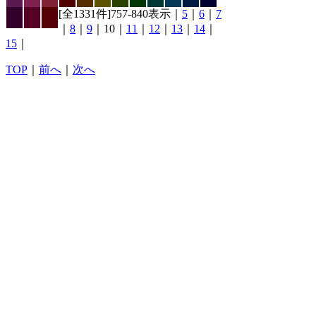
[全1331件]757-840表示｜
5
｜
6
｜
7
｜
8
｜
9
｜10｜
11
｜
12
｜
13
｜
14
｜
15
｜
TOP
｜
前へ
｜
次へ