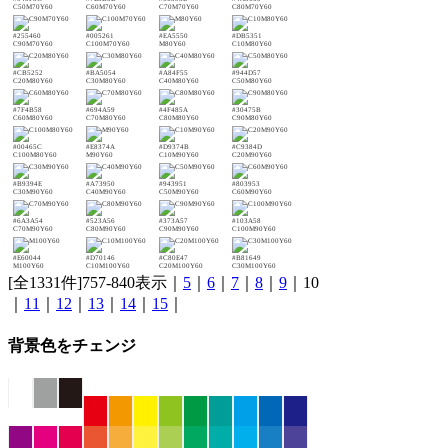
C50M70Y60
C60M70Y60
C70M70Y60
C80M70Y60
#255460
#005261
#EA5550
#DB5351
C90M70Y60
C100M70Y60
M80Y60
C10M80Y60
#CB5252
#BA5054
#A84F55
#944D57
C20M80Y60
C30M80Y60
C40M80Y60
C50M80Y60
#7F4B58
#694A59
#4F485A
#30475B
C60M80Y60
C70M80Y60
C80M80Y60
C90M80Y60
#00465C
#E8374A
#D9374B
#C9384D
C100M80Y60
M90Y60
C10M90Y60
C20M90Y60
#B9394E
#A73950
#943951
#803953
C30M90Y60
C40M90Y60
C50M90Y60
C60M90Y60
#6A3A54
#523A56
#373A57
#103A58
C70M90Y60
C80M90Y60
C90M90Y60
C100M90Y60
#E60044
#D70146
#C80E47
#B81649
M100Y60
C10M100Y60
C20M100Y60
C30M100Y60
[全1331件]757-840表示｜
5
｜
6
｜
7
｜
8
｜
9
｜10
｜
11
｜
12
｜
13
｜
14
｜
15
｜
背景色をチェンジ