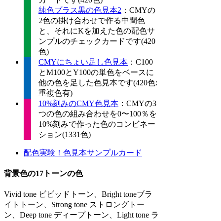
純色プラス黒の色見本2
：CMYの
2色の掛け合わせで作る中間色
と、それにKを加えた色の配色サ
ンプルのチェックカードです(420
色)
CMYにちょい足し色見本
：C100
とM100とY100の単色をベースに
他の色を足した色見本です(420色:
重複色有)
10%刻みのCMY色見本
：CMYの3
つの色の組み合わせを0〜100％を
10%刻みで作った色のコンビネー
ション(1331色)
配色実験！色見本サンプルカード
背景色の17トーンの色
Vivid tone ビビッドトーン、Bright toneブラ
イトトーン、Strong tone ストロングトー
ン、Deep tone ディープトーン、Light tone ラ