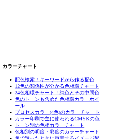
カラーチャート
配色検索！キーワードから作る配色
12色の関係性が分かる色相環チャート
24色相環チャート！純色とその中間色
色のトーンも含めた色相環カラーホイ
ール
プロセスカラー(4色)のカラーチャート
カラー印刷で主に使われるCMYKの色
トーン別の色相カラーチャート
色相別の明度・彩度のカラーチャート
色で迷ったときに重宝するイメージ配