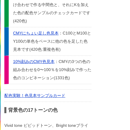
け合わせで作る中間色と、それにKを加え
た色の配色サンプルのチェックカードです
(420色)
CMYにちょい足し色見本
：C100とM100と
Y100の単色をベースに他の色を足した色
見本です(420色:重複色有)
10%刻みのCMY色見本
：CMYの3つの色の
組み合わせを0〜100％を10%刻みで作った
色のコンビネーション(1331色)
配色実験！色見本サンプルカード
背景色の17トーンの色
Vivid tone ビビッドトーン、Bright toneブライ