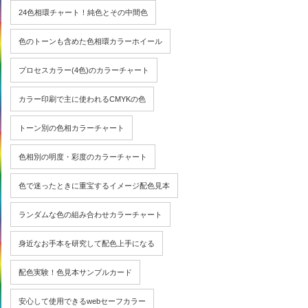
24色相環チャート！純色とその中間色
色のトーンも含めた色相環カラーホイール
プロセスカラー(4色)のカラーチャート
カラー印刷で主に使われるCMYKの色
トーン別の色相カラーチャート
色相別の明度・彩度のカラーチャート
色で迷ったときに重宝するイメージ配色見本
ランダムな色の組み合わせカラーチャート
身近なお手本を研究して配色上手になる
配色実験！色見本サンプルカード
安心して使用できるwebセーフカラー