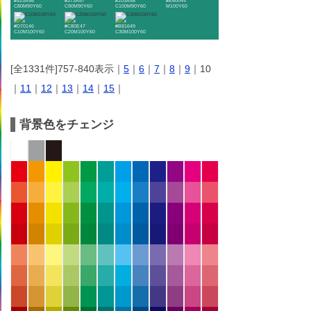
#523A56
#373A57
#103A58
#E60044
C80M90Y60
C90M90Y60
C100M90Y60
M100Y60
#D70146
#C80E47
#B81649
C10M100Y60
C20M100Y60
C30M100Y60
[全1331件]757-840表示｜
5
｜
6
｜
7
｜
8
｜
9
｜10
｜
11
｜
12
｜
13
｜
14
｜
15
｜
背景色をチェンジ