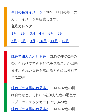
今日の色彩イメージ
：365日+1日の毎日の
カラーイメージを提案します。
色彩カレンダー
1月
-
2月
-
3月
-
4月
-
5月
-
6月
7月
-
8月
-
9月
-
10月
-
11月
-
12月
純色で組み合わせる色
：CMYの中の2色の
掛け合わせでできる配色を見ることが出来
ます。きれいな色を求めるときには便利で
す(120色)
純色プラス黒の色見本1
：CMYの2色の掛
け合わせと、それにKを加えた色の配色サ
ンプルのチェックカードです(420色)
純色プラス黒の色見本2
：CMYの2色の掛