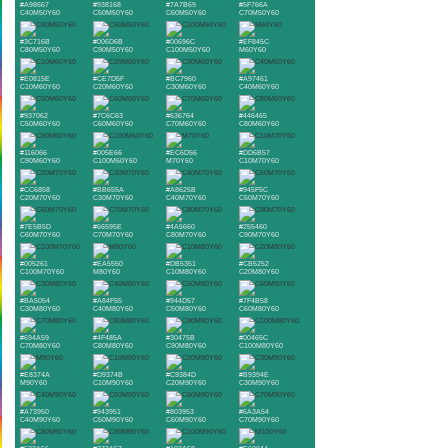
#A98667
#938168
#7A7B69
#5F766A
C40M50Y60
C50M50Y60
C60M50Y60
C70M50Y60
#3C716B
#006D6B
#00696C
#EF845C
C80M50Y60
C90M50Y60
C100M50Y60
M60Y60
#E0815E
#CE7D5F
#BC7960
#A97461
C10M60Y60
C20M60Y60
C30M60Y60
C40M60Y60
#937062
#7C6C63
#636764
#446465
C50M60Y60
C60M60Y60
C70M60Y60
C80M60Y60
#116066
#005E66
#EC6D56
#DD6B57
C90M60Y60
C100M60Y60
M70Y60
C10M70Y60
#CC6858
#BB655A
#A8625B
#945F5C
C20M70Y60
C30M70Y60
C40M70Y60
C50M70Y60
#7E5B5D
#66595E
#4A5660
#255460
C60M70Y60
C70M70Y60
C80M70Y60
C90M70Y60
#005261
#EA5550
#DB5351
#CB5252
C100M70Y60
M80Y60
C10M80Y60
C20M80Y60
#BA5054
#A84F55
#944D57
#7F4B58
C30M80Y60
C40M80Y60
C50M80Y60
C60M80Y60
#694A59
#4F485A
#30475B
#00465C
C70M80Y60
C80M80Y60
C90M80Y60
C100M80Y60
#E8374A
#D9374B
#C9384D
#B9394E
M90Y60
C10M90Y60
C20M90Y60
C30M90Y60
#A73950
#943951
#803953
#6A3A54
C40M90Y60
C50M90Y60
C60M90Y60
C70M90Y60