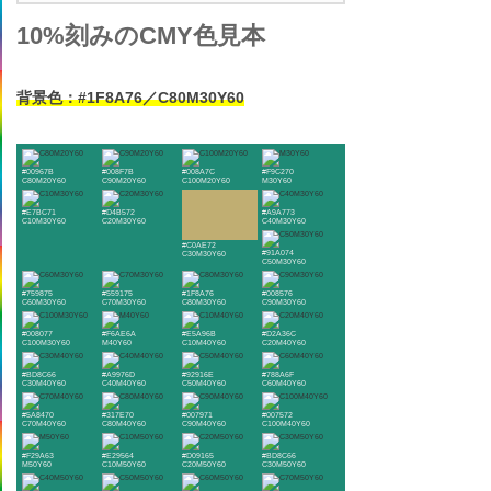
10%刻みのCMY色見本
背景色：#1F8A76／C80M30Y60
#00967B
#008F7B
#008A7C
#F9C270
C80M20Y60
C90M20Y60
C100M20Y60
M30Y60
#E7BC71
#D4B572
#A9A773
C10M30Y60
C20M30Y60
C40M30Y60
#C0AE72
#91A074
C30M30Y60
C50M30Y60
#759875
#559175
#1F8A76
#008576
C60M30Y60
C70M30Y60
C80M30Y60
C90M30Y60
#008077
#F6AE6A
#E5A96B
#D2A36C
C100M30Y60
M40Y60
C10M40Y60
C20M40Y60
#BD8C66
#A9976D
#92916E
#788A6F
C30M40Y60
C40M40Y60
C50M40Y60
C60M40Y60
#5A8470
#317E70
#007971
#007572
C70M40Y60
C80M40Y60
C90M40Y60
C100M40Y60
#F29A63
#E29564
#D09165
#BD8C66
M50Y60
C10M50Y60
C20M50Y60
C30M50Y60