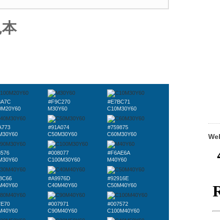
見本
8A7C
#F9C270
#E7BC71
0M20Y60
M30Y60
C10M30Y60
A773
#91A074
#759875
M30Y60
C50M30Y60
C60M30Y60
W
8576
#008077
#F6AE6A
M30Y60
C100M30Y60
M40Y60
8C66
#A9976D
#92916E
M40Y60
C40M40Y60
C50M40Y60
7E70
#007971
#007572
M40Y60
C90M40Y60
C100M40Y60