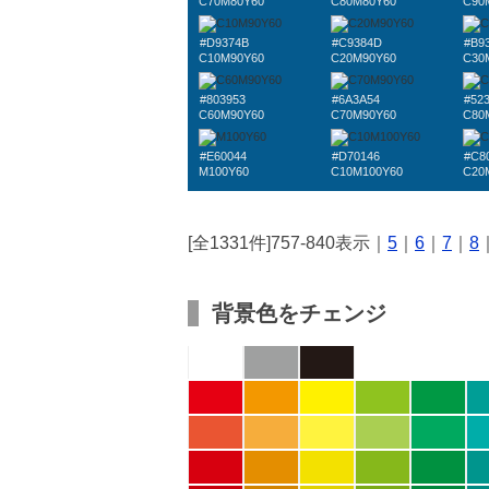
C70M80Y60
C80M80Y60
C90
#D9374B
#C9384D
#B9
C10M90Y60
C20M90Y60
C30
#803953
#6A3A54
#52
C60M90Y60
C70M90Y60
C80
#E60044
#D70146
#C8
M100Y60
C10M100Y60
C20
[全1331件]757-840表示｜
5
｜
6
｜
7
｜
8
背景色をチェンジ