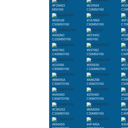
#F29A63
#E29564
#D0
M50Y60
C10M50Y60
C20
#938168
#7A7B69
#5F
C50M50Y60
C60M50Y60
C70
#00696C
#EF845C
#E0
C100M50Y60
M60Y60
C10
#A97461
#937062
#7C
C40M60Y60
C50M60Y60
C60
#116066
#005E66
#EC
C90M60Y60
C100M60Y60
M70
#BB655A
#A8625B
#94
C30M70Y60
C40M70Y60
C50
#4A5660
#255460
#00
C80M70Y60
C90M70Y60
C10
#CB5252
#BA5054
#A8
C20M80Y60
C30M80Y60
C40
#694A59
#4F485A
#30