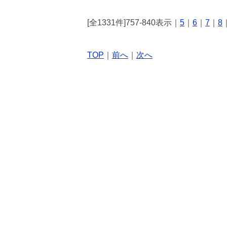
[全1331件]757-840表示｜
5
｜
6
｜
7
｜
8
TOP
｜
前へ
｜
次へ