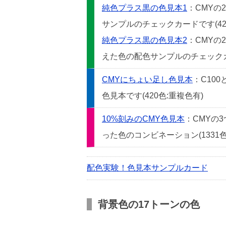
純色プラス黒の色見本1
：CMYの
サンプルのチェックカードです(42
純色プラス黒の色見本2
：CMYの
えた色の配色サンプルのチェックカー
CMYにちょい足し色見本
：C10
色見本です(420色:重複色有)
10%刻みのCMY色見本
：CMYの
った色のコンビネーション(1331色
配色実験！色見本サンプルカード
背景色の17トーンの色