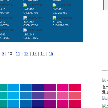
M80Y60
C100M80Y60
M90Y60
394E
#A73950
#943951
M90Y60
C40M90Y60
C50M90Y60
3A56
#373A57
#103A58
M90Y60
C90M90Y60
C100M90Y60
0E47
#B81649
M100Y60
C30M100Y60
｜
9
｜10｜
11
｜
12
｜
13
｜
14
｜
15
｜
色
選