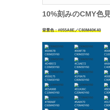
10%刻みのCMY色
背景色：#055A8E／C80M40K40
#00967B
#008F7B
#00
C80M20Y60
C90M20Y60
C10
#D4B572
#C0AE72
#A9
C20M30Y60
C30M30Y60
C40
#559175
#1F8A76
#00
C70M30Y60
C80M30Y60
C90
#E5A96B
#D2A36C
#BD
C10M40Y60
C20M40Y60
C30
#788A6F
#5A8470
#31
C60M40Y60
C70M40Y60
C80