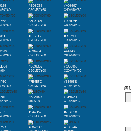
9165
#BD8C66
#A98667
M50Y60
C30M50Y60
C40M50Y60
766A
#3C716B
#006D6B
M50Y60
C80M50Y60
C90M50Y60
815E
#CE7D5F
#BC7960
M60Y60
C20M60Y60
C30M60Y60
6C63
#636764
#446465
M60Y60
C70M60Y60
C80M60Y60
6D56
#DD6B57
#CC6858
Y60
C10M70Y60
C20M70Y60
5F5C
#7E5B5D
#66595E
M70Y60
C60M70Y60
C70M70Y60
5261
#EA5550
#DB5351
0M70Y60
M80Y60
C10M80Y60
4F55
#944D57
#7F4B58
M80Y60
C50M80Y60
C60M80Y60
475B
#00465C
#E8374A