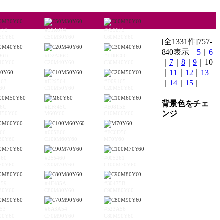
773
#91A074
#759875
30Y60
C50M30Y60
C60M30Y60
[全1331件]757-
840表示｜
5
｜
6
96B
#D2A36C
#BD8C66
｜
7
｜
8
｜
9
｜10
40Y60
C20M40Y60
C30M40Y60
｜
11
｜
12
｜
13
A63
#E29564
#D09165
｜
14
｜
15
｜
60
C10M50Y60
C20M50Y60
背景色をチェ
96C
#EF845C
#E0815E
ンジ
M50Y60
M60Y60
C10M60Y60
66
#005E66
#EC6D56
60Y60
C100M60Y60
M70Y60
660
#255460
#005261
70Y60
C90M70Y60
C100M70Y60
A59
#4F485A
#30475B
80Y60
C80M80Y60
C90M80Y60
53
#6A3A54
#523A56
90Y60
C70M90Y60
C80M90Y60