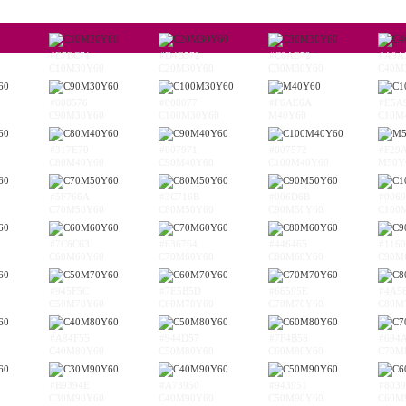
#E7BC71
#D4B572
#C0AE72
#A9A
C10M30Y60
C20M30Y60
C30M30Y60
C40M
#008576
#008077
#F6AE6A
#E5A
C90M30Y60
C100M30Y60
M40Y60
C10M
#317E70
#007971
#007572
#F29
C80M40Y60
C90M40Y60
C100M40Y60
M50Y
#5F766A
#3C716B
#006D6B
#006
C70M50Y60
C80M50Y60
C90M50Y60
C100
#7C6C63
#636764
#446465
#1160
C60M60Y60
C70M60Y60
C80M60Y60
C90M
#945F5C
#7E5B5D
#66595E
#4A5
C50M70Y60
C60M70Y60
C70M70Y60
C80M
#A84F55
#944D57
#7F4B58
#694
C40M80Y60
C50M80Y60
C60M80Y60
C70M
#B9394E
#A73950
#943951
#8039
C30M90Y60
C40M90Y60
C50M90Y60
C60M