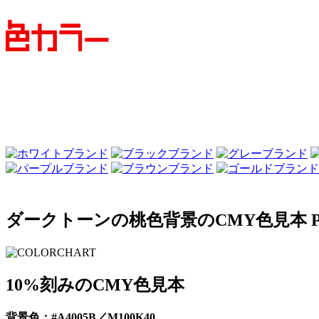
ダークトーンの桃色背景のCMY色見本 P
10%刻みのCMY色見本
背景色：#A4005B／M100K40