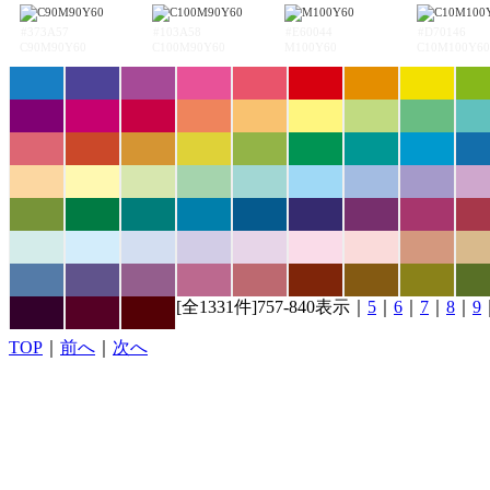
#373A57
#103A58
#E60044
#D70146
C90M90Y60
C100M90Y60
M100Y60
C10M100Y60
[全1331件]757-840表示｜
5
｜
6
｜
7
｜
8
｜
9
TOP
｜
前へ
｜
次へ