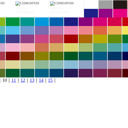
#C80E47
#B81649
C20M100Y60
C30M100Y60
｜10｜
11
｜
12
｜
13
｜
14
｜
15
｜