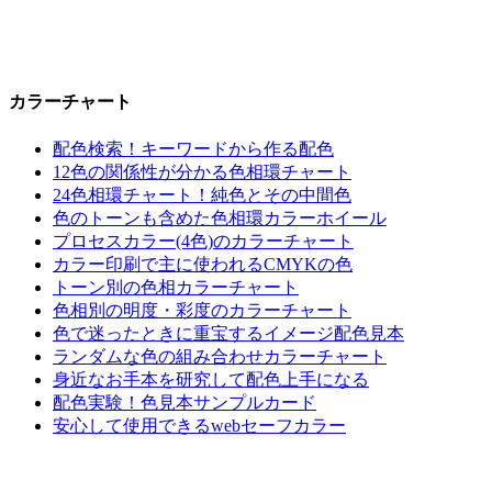
カラーチャート
配色検索！キーワードから作る配色
12色の関係性が分かる色相環チャート
24色相環チャート！純色とその中間色
色のトーンも含めた色相環カラーホイール
プロセスカラー(4色)のカラーチャート
カラー印刷で主に使われるCMYKの色
トーン別の色相カラーチャート
色相別の明度・彩度のカラーチャート
色で迷ったときに重宝するイメージ配色見本
ランダムな色の組み合わせカラーチャート
身近なお手本を研究して配色上手になる
配色実験！色見本サンプルカード
安心して使用できるwebセーフカラー