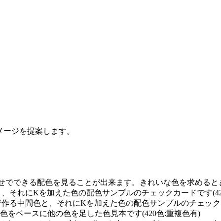
イメージを提案します。
せでできる配色を見ることが出来ます。きれいな色を求めるときに
と、それにKを加えた色の配色サンプルのチェックカードです(42
で作る中間色と、それにKを加えた色の配色サンプルのチェックカー
0の単色をベースに他の色を足した色見本です(420色:重複色有)