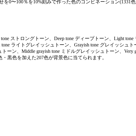
を0〜100％を10%刻みで作った色のコンビネーション(1331色
ng tone ストロングトーン、Deep tone ディープトーン、Light to
ayish tone ライトグレイッシュトーン、Grayish tone グレイッシュト
トーン、Middle grayish tone ミドルグレイッシュトーン、Very gr
色・黒色を加えた207色が背景色に当てられます。