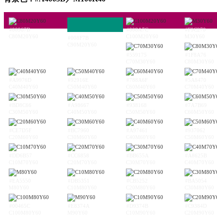
#00967B
#008A7C
#F9C270
C80M20Y60
C100M20Y60
M30Y60
#008F7B
C90M20Y60
#559175
#1F8A76
C70M30Y60
C80M30Y60
#A9976D
#92916E
#788A6F
#5A8470
C40M40Y60
C50M40Y60
C60M40Y60
C70M40Y60
#BD8C66
#A98667
#938168
#7A7B69
C30M50Y60
C40M50Y60
C50M50Y60
C60M50Y60
#CE7D5F
#BC7960
#A97461
#937062
C20M60Y60
C30M60Y60
C40M60Y60
C50M60Y60
#DD6B57
#CC6858
#BB655A
#A8625B
C10M70Y60
C20M70Y60
C30M70Y60
C40M70Y60
#EA5550
#DB5351
#CB5252
#BA5054
M80Y60
C10M80Y60
C20M80Y60
C30M80Y60
#00465C
#E8374A
#D9374B
#C9384D
C100M80Y60
M90Y60
C10M90Y60
C20M90Y60