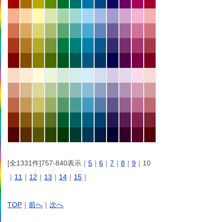
[全1331件]757-840表示｜
5
｜
6
｜
7
｜
8
｜
9
｜10
｜
11
｜
12
｜
13
｜
14
｜
15
｜
TOP
｜
前へ
｜
次へ