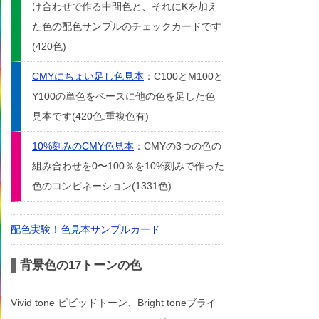
け合わせで作る中間色と、それにKを加え
た色の配色サンプルのチェックカードです
(420色)
CMYにちょい足し色見本
：C100とM100と
Y100の単色をベースに他の色を足した色
見本です(420色:重複色有)
10%刻みのCMY色見本
：CMYの3つの色の
組み合わせを0〜100％を10%刻みで作った
色のコンビネーション(1331色)
配色実験！色見本サンプルカード
背景色の17トーンの色
Vivid tone ビビッドトーン、Bright toneブライ