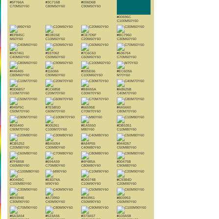
#5F766A
#3C716B
#006D6B
C70M50Y60
C80M50Y60
C90M50Y60
#00696C
C100M50Y60
#EF845C
#E0815E
#CE7D5F
#BC7960
M60Y60
C10M60Y60
C20M60Y60
C30M60Y60
#A97461
#937062
#7C6C63
#636764
C40M60Y60
C50M60Y60
C60M60Y60
C70M60Y60
#446465
#116066
#005E66
#EC6D56
C80M60Y60
C90M60Y60
C100M60Y60
M70Y60
#DD6B57
#CC6858
#BB655A
#A8625B
C10M70Y60
C20M70Y60
C30M70Y60
C40M70Y60
#945F5C
#7E5B5D
#66595E
#4A5660
C50M70Y60
C60M70Y60
C70M70Y60
C80M70Y60
#255460
#005261
#EA5550
#DB5351
C90M70Y60
C100M70Y60
M80Y60
C10M80Y60
#CB5252
#BA5054
#A84F55
#944D57
C20M80Y60
C30M80Y60
C40M80Y60
C50M80Y60
#7F4B58
#694A59
#4F485A
#30475B
C60M80Y60
C70M80Y60
C80M80Y60
C90M80Y60
#00465C
#E8374A
#D9374B
#C9384D
C100M80Y60
M90Y60
C10M90Y60
C20M90Y60
#B9394E
#A73950
#943951
#803953
C30M90Y60
C40M90Y60
C50M90Y60
C60M90Y60
#6A3A54
#523A56
#373A57
#103A58