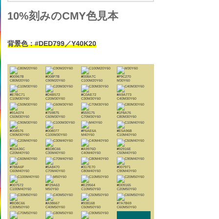
10%刻みのCMY色見本
背景色：#DED799／Y40K20
#00967B
#008F7B
#008A7C
#F9C270
C80M20Y60
C90M20Y60
C100M20Y60
M30Y60
#E7BC71
#D4B572
#C0AE72
#A9A773
C10M30Y60
C20M30Y60
C30M30Y60
C40M30Y60
#91A074
#759875
#559175
#1F8A76
C50M30Y60
C60M30Y60
C70M30Y60
C80M30Y60
#008576
#008077
#F6AE6A
#E5A96B
C90M30Y60
C100M30Y60
M40Y60
C10M40Y60
#D2A36C
#BD8C66
#A9976D
#92916E
C20M40Y60
C30M40Y60
C40M40Y60
C50M40Y60
#788A6F
#5A8470
#317E70
#007971
C60M40Y60
C70M40Y60
C80M40Y60
C90M40Y60
#007572
#F29A63
#E29564
#D09165
C100M40Y60
M50Y60
C10M50Y60
C20M50Y60
#BD8C66
#A98667
#938168
#7A7B69
C30M50Y60
C40M50Y60
C50M50Y60
C60M50Y60