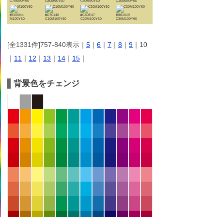
C70M90Y60
C80M90Y60
C90M90Y60
C100M90Y60
#E60044
#D70146
#C80E47
#B81649
M100Y60
C10M100Y60
C20M100Y60
C30M100Y60
[全1331件]757-840表示｜
5
｜
6
｜
7
｜
8
｜
9
｜10
｜
11
｜
12
｜
13
｜
14
｜
15
｜
背景色をチェンジ