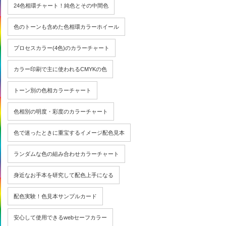
24色相環チャート！純色とその中間色
色のトーンも含めた色相環カラーホイール
プロセスカラー(4色)のカラーチャート
カラー印刷で主に使われるCMYKの色
トーン別の色相カラーチャート
色相別の明度・彩度のカラーチャート
色で迷ったときに重宝するイメージ配色見本
ランダムな色の組み合わせカラーチャート
身近なお手本を研究して配色上手になる
配色実験！色見本サンプルカード
安心して使用できるwebセーフカラー