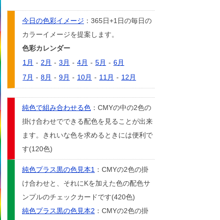
今日の色彩イメージ
：365日+1日の毎日の
カラーイメージを提案します。
色彩カレンダー
1月
-
2月
-
3月
-
4月
-
5月
-
6月
7月
-
8月
-
9月
-
10月
-
11月
-
12月
純色で組み合わせる色
：CMYの中の2色の
掛け合わせでできる配色を見ることが出来
ます。きれいな色を求めるときには便利で
す(120色)
純色プラス黒の色見本1
：CMYの2色の掛
け合わせと、それにKを加えた色の配色サ
ンプルのチェックカードです(420色)
純色プラス黒の色見本2
：CMYの2色の掛